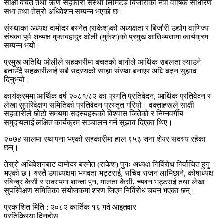
साक्षी बचत तथा ऋण सहकारी संस्था लिमिटेड बिजौरीको नवौँ वार्षिक साधारण
सभा तथा तेस्रो अधिवेशन सम्पन्न भएको छ।
संस्थाका अध्यक्ष दामोदर बस्नेत (राकेश)को अध्यक्षता र बिजौरी उद्योग वाणिज्य
संघका पूर्व अध्यक्ष मुक्तबहादुर ओली (मुकेश)को प्रमुख आतिथ्यतामा कार्यक्रम
सम्पन्न भयो।
प्रमुख अतिथि ओलीले सहकारीमा बचतको बानीले आर्थिक सबलता ल्याउने
बताउँदै सहकारीलाई सबै सदस्यको साझा संस्था बनाएर अघि बढ्न सुझाव
दिनुभयो।
कार्यक्रममा आर्थिक वर्ष २०८१/८२ का प्रगति प्रतिवेदन, आर्थिक प्रतिवेदन र
लेखा सुपरिवेक्षण समितिको प्रतिवेदन प्रस्तुत गरियो। वक्ताहरूले साक्षी
सहकारीले छोटो समयमा सदस्यहरूको विश्वास जितेको र निम्नवर्गीय
समुदायलाई लक्षित कार्यक्रम सञ्चालन गर्न सुझाव दिएका थिए।
२०७४ सालमा स्थापना भएको सहकारीमा हाल ९५३ जना शेयर सदस्य रहेका
छन्।
तेस्रो अधिवेशनबाट दामोदर बस्नेत (राकेश) पुनः अध्यक्ष निर्विरोध निर्वाचित हुनु
भएकाे छ। यस्तेै उपाध्यक्षमा भगवता भट्टराई, सचिव राजन लामिछाने, कोषाध्यक्ष
रविन्द्र केसी र सदस्यमा शान्ता पुन, मालता केसी, च्यवन भट्टराई तथा लेखा
सुपरिवेक्षण समितिका संयोजकमा शरण जिएम निर्विरोध चयन भएका छन्।
प्रकाशित मिति : २०८२ कार्तिक १६ गते आइतवार
प्रतिक्रिया दिनुहोस्