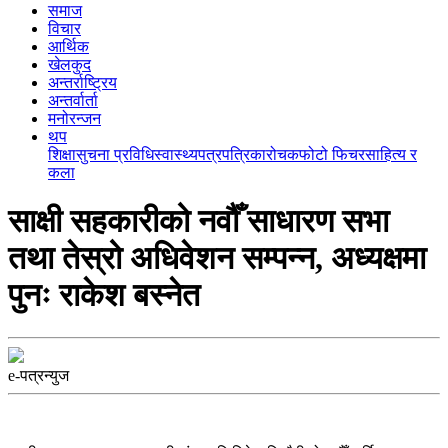
समाज
विचार
आर्थिक
खेलकुद
अन्तर्राष्ट्रिय
अन्तर्वार्ता
मनोरन्जन
थप
शिक्षा
सुचना प्रविधि
स्वास्थ्य
पत्रपत्रिका
रोचक
फोटो फिचर
साहित्य र
कला
साक्षी सहकारीको नवौँ साधारण सभा
तथा तेस्रो अधिवेशन सम्पन्न, अध्यक्षमा
पुनः राकेश बस्नेत
e-पत्रन्युज