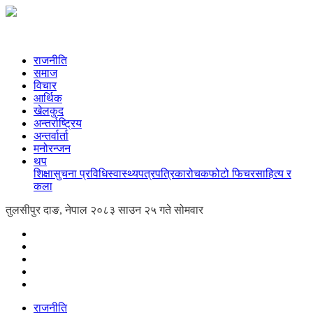
राजनीति
समाज
विचार
आर्थिक
खेलकुद
अन्तर्राष्ट्रिय
अन्तर्वार्ता
मनोरन्जन
थप
शिक्षा
सुचना प्रविधि
स्वास्थ्य
पत्रपत्रिका
रोचक
फोटो फिचर
साहित्य र
कला
तुलसीपुर दाङ, नेपाल
२०८३ साउन २५ गते सोमवार
राजनीति