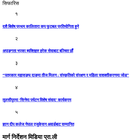
सिफारिस
१
दशै बिशेष प्रथम कालितारा कप फुटबल प्रतियाेगिता हुने
२
अपाङ्गता भएका ब्यक्तिहरु हरेक सेवाबाट बञ्चित छाैँ
३
“पत्रकार महासङ्घ दाङमा तीज मिलन : संस्कृतिको संरक्षण र महिला सशक्तीकरणमा जोड”
४
तुलसीपुरमा ‘सिनेमा पर्यटन विशेष संवाद’ कार्यक्रम
५
ज्ञान दीप कलेज नेपाल एजुकेसन अवार्डबाट सम्मानित
मार्ग निर्देशन मिडिया प्रा.ली