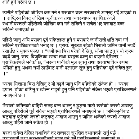
क्षति हुने गरेको छ ।
त्यसैले पहिरोको जोखिम कम गर्न र यसबाट बच्न सरकारले आग्रह गर्दै आएको छ
। राष्ट्रिय विपद् जोखिम न्यूनीकरण तथा व्यवस्थापन प्राधिकरणले
स्थानीयस्तरमै पहिरोको जोखिम कम गर्न सकिने र सचेत भए यसबाट बच्न
सकिने जनाएको छ ।
पहिरो जानु अघि यसका पूर्व संकेतहरू हुने र यसबारे जानीराखे क्षति कम गर्न
सकिने प्राधिकरणको भनाइ छ । प्रायः सुख्खा रहेको भिरालो जमिन पानी नपर्दै
रसाउँछ र भुक्क फुल्छ । “जमीनमा चिरा परेको देखिनु, धाँजा फाट्नु र यो क्रम
बढ्दै जानु, रुख, बिजुलिका खम्बा तथा घरहरू ढल्नु वा बाङ्गो देखिन्छ,”
प्राधिकरणले भनेको छ, “जरुवा पानीको मुल सुक्नु तथा अस्वाभाविक रुपमा
धमिलो हुनु अथवा नयाँ ठाउँबाट पानी पलाउन सुरु हुनु पहिरोका पूर्व संकेत हुन्
।”
घरका भित्तामा चिरा देखिनु र यो बढ्दै जानु पनि पहिरोको संकेत हो । घरका
झ्याल–ढोका बांगिनु र खोल्न गाह्रो हुनु पनि पहिरोको संकेत भएको प्राधिकरणले
जनाएको छ ।
भिरालो जमिनको बाहिरी सतह बग्न थाल्नु र ढुङ्गा माटो खसेको जस्तो आवाजु
आउनु पहिरोको पूर्व संकेत भएको प्राधिकरणले जनाएको छ । जमिनमुनीबाट
चट्याङ फुटेको जस्तो कट्कट् आवाज आउनु र जमिन थर्केको जस्तो आवाज
आउनु पहिरो जाने संकेत हो ।
यस्ता संकेत देखिए नआत्तिने तर तत्काल सुरक्षित स्थानतर्फ सर्नु पर्छ ।
उद्धारकर्मी तथा सुरक्षाकर्मीलाई खबर गर्नु पर्ने प्राधिकरणले जनाएको छ ।