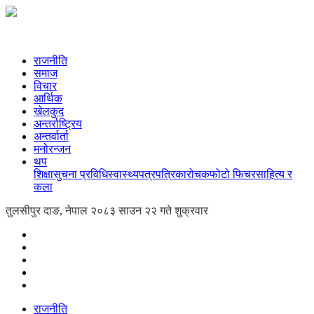
राजनीति
समाज
विचार
आर्थिक
खेलकुद
अन्तर्राष्ट्रिय
अन्तर्वार्ता
मनोरन्जन
थप
शिक्षा
सुचना प्रविधि
स्वास्थ्य
पत्रपत्रिका
रोचक
फोटो फिचर
साहित्य र
कला
तुलसीपुर दाङ, नेपाल
२०८३ साउन २२ गते शुक्रवार
राजनीति