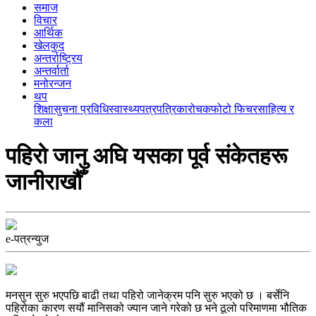
समाज
विचार
आर्थिक
खेलकुद
अन्तर्राष्ट्रिय
अन्तर्वार्ता
मनोरन्जन
थप
शिक्षा
सुचना प्रविधि
स्वास्थ्य
पत्रपत्रिका
रोचक
फोटो फिचर
साहित्य र
कला
पहिरो जानु अघि यसका पूर्व संकेतहरू
जानीराखौँ
e-पत्रन्युज
मनसुन सुरु भएपछि बाढी तथा पहिरो जानेक्रम पनि सुरु भएको छ । बर्सेनि
पहिरोका कारण सयौं मानिसको ज्यान जाने गरेको छ भने ठूलो परिमाणमा भौतिक