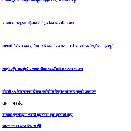
दाङमा दुई दिने अनुसन्धानमूलक बृहत राष्ट्रिय सम्मेलन हुने
दाङमा अन्तरपुस्ता महिलावादी नेतृत्व विकास तालिम सम्पन्न
आगामी निर्वाचन स्वच्छ, निष्पक्ष र विश्वसनीय बनाउन नागरिक समाजको भूमिका महत्वपूर्ण
हाम्रो पहुँच बहुउद्देश्यीय सहकारीको १८औँ वार्षिक उत्सव सम्पन्न
घोराही १५ बिकासनगर टोलमा नवनिर्मित पितृमोक्ष संस्कार गृहको उद्घाटन
ताजा अपडेट
दाङको तुलसीपुरमा सवारी दुर्घटनामा एक युवतीको मृत्यु
साउन १५ मा आज खिर खाइँदै