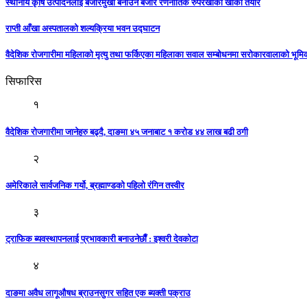
स्थानीय कृषि उत्पादनलाई बजारमुखी बनाउन बजार रणनीतिक रुपरेखाको खाका तयार
राप्ती आँखा अस्पतालको शल्यक्रिया भवन उद्घाटन
वैदेशिक रोजगारीमा महिलाको मृत्यु तथा फर्किएका महिलाका सवाल सम्बोधनमा सरोकारवालाको भूम
सिफारिस
१
वैदेशिक रोजगारीमा जानेहरु बढ्दै, दाङमा ४५ जनाबाट १ करोड ४४ लाख बढी ठगी
२
अमेरिकाले सार्वजनिक गर्यो, ब्रह्माण्डको पहिलो रंगिन तस्वीर
३
ट्राफिक ब्यवस्थापनलाई प्रभावकारी बनाउनेछाैँ : इश्वरी देवकाेटा
४
दाङमा अवैध लागूऔषध ब्राउनसुगर सहित एक ब्यक्ती पक्राउ