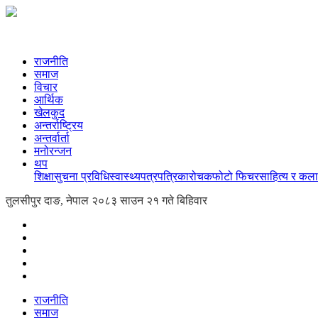
राजनीति
समाज
विचार
आर्थिक
खेलकुद
अन्तर्राष्ट्रिय
अन्तर्वार्ता
मनोरन्जन
थप
शिक्षा
सुचना प्रविधि
स्वास्थ्य
पत्रपत्रिका
रोचक
फोटो फिचर
साहित्य र कला
तुलसीपुर दाङ, नेपाल
२०८३ साउन २१ गते बिहिवार
राजनीति
समाज