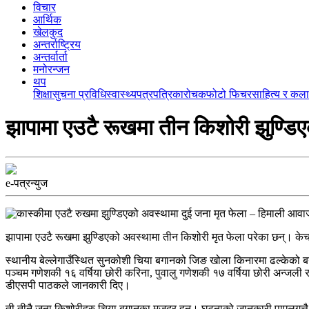
विचार
आर्थिक
खेलकुद
अन्तर्राष्ट्रिय
अन्तर्वार्ता
मनोरन्जन
थप
शिक्षा
सुचना प्रविधि
स्वास्थ्य
पत्रपत्रिका
रोचक
फोटो फिचर
साहित्य र कला
झापामा एउटै रूखमा तीन किशोरी झुण्डिए
e-पत्रन्युज
झापामा एउटै रूखमा झुण्डिएको अवस्थामा तीन किशोरी मृत फेला परेका छन्। क
स्थानीय बेल्लेगाउँस्थित सुनकोशी चिया बगानको जिङ खोला किनारमा ढल्केको 
पञ्चम गणेशकी १६ वर्षिया छोरी करिना, पुवालु गणेशकी १७ वर्षिया छोरी अन्ज
डीएसपी पाठकले जानकारी दिए।
ती तीनै जना किशोरीहरु चिया बगानका मजदुर हुन्। घटनाको जानकारी पाएलगत्तै 