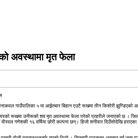
को अवस्थामा मृत फेला
ेचनाकवल गाउँपालिका ५ मा आईतबार बिहान एउटै रूखमा तीन किशोरी झुण्डिएको अव
बयरको रूखमा उनीरूको शव मृत अवस्थामा फेला परेको प्रहरीले जनाएको छ । जिल्
ली र वीरवल गणेशकी १६ वर्षिया छोरी कल्पना छन्। हिजो शनीवार दिउँसोदेखि हरा
प्रहरी टोली घटनास्थलतर्फ गएको थियो । डिएसपी पाठकका अनुसार दुई जना एउटै हाँ