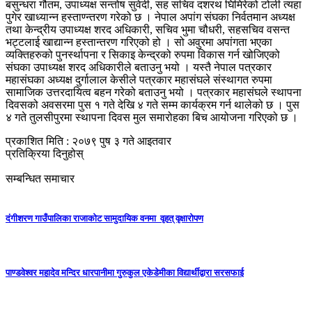
बसुन्धरा गौतम, उपाध्यक्ष सन्तोष सुवेदी, सह सचिव दशरथ घिमिरेको टोली त्यहा
पुगेर खाध्यान्न हस्ताण्न्तरण गरेको छ । नेपाल अपांग संघका निर्वतमान अध्यक्ष
तथा केन्द्रीय उपाध्यक्ष शरद अधिकारी, सचिव भुमा चौधरी, सहसचिव वसन्त
भट्टलाई खाद्यान्न हस्तान्तरण गरिएको हो । सो अवुरमा अपांगता भएका
व्यक्तिहरुको पुनर्स्थापना र सिकाइ केन्द्रको रुपमा विकास गर्न खोजिएको
संघका उपाध्यक्ष शरद अधिकारीले बताउनु भयो । यस्तै नेपाल पत्रकार
महासंघका अध्यक्ष दुर्गालाल केसीले पत्रकार महासंघले संस्थागत रुपमा
सामाजिक उत्तरदायित्व बहन गरेको बताउनु भयो । पत्रकार महासंघले स्थापना
दिवसको अवसरमा पुस १ गते देखि ४ गते सम्म कार्यक्रम गर्न थालेको छ । पुस
४ गते तुलसीपुरमा स्थापना दिवस मुल समारोहका बिच आयोजना गरिएको छ ।
प्रकाशित मिति : २०७९ पुष ३ गते आइतवार
प्रतिक्रिया दिनुहोस्
सम्बन्धित समाचार
दंगीशरण गाउँपालिका राजाकाेट सामुदायिक वनमा वृहत् वृक्षारोपण
पाण्डवेश्वर महादेव मन्दिर धारपानीमा गुरुकुल एकेडेमीका विद्यार्थीद्वारा सरसफाई