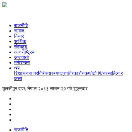
राजनीति
समाज
विचार
आर्थिक
खेलकुद
अन्तर्राष्ट्रिय
अन्तर्वार्ता
मनोरन्जन
थप
शिक्षा
सुचना प्रविधि
स्वास्थ्य
पत्रपत्रिका
रोचक
फोटो फिचर
साहित्य र
कला
तुलसीपुर दाङ, नेपाल
२०८३ साउन २२ गते शुक्रवार
राजनीति