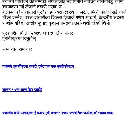
बनाउन पालिका तहसम्मका संगठनलाई चलायमान बनाउन योजनावद्ध रुपमा
कार्यक्रम गर्दै लैजाने तयारी भएको छ ।
बैठकमा प्रेस चौतारी प्रदेश उपाध्यक्ष दशरथ घिमिरे, लुम्बिनी प्रदेश सईन्चार्ज
टीका बस्नेत, प्रेस चौतारीका जिल्ला ईन्चार्ज गणेश आचार्य, केन्द्रीय सदस्य
सन्तोष दहित, सन्तोष कुमार गुप्तालगायतको उपस्थिती रहेको थियो ।
प्रकाशित मिति : २०७९ माघ ७ गते शनिवार
प्रतिक्रिया दिनुहोस्
सम्बन्धित समाचार
दाङको तुलसीपुरमा सवारी दुर्घटनामा एक युवतीको मृत्यु
साउन १५ मा आज खिर खाइँदै
स्थानीय कृषि उत्पादनलाई बजारमुखी बनाउन बजार रणनीतिक रुपरेखाको खाका तयार