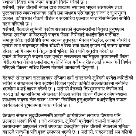
स्थापना दिवस भव्य रुपमा बनाउने निर्णय गरेको छ ।
यसैगरी, प्रेस चौतारी नेपाल दाङ शाखामा स्थापना भएका अक्षयकोष तथा
पुरस्कारहरु व्यवस्थापनका लागि उपाध्यक्षद्वय प्रेमबहादुर राम्जा र सुधासुमन
ढकाल, कोषाध्यक्ष गोकर्ण पौडेल र सहसचिव एकराज भण्डारीसम्मिलित समिति
गठन गरिएको छ ।
यसैगरी, बैठकले लुम्बिनी प्रदेश सरकारको मुख्यमन्त्रीमा नियुक्त हुनुभएका
नेकपा एमालेका पोलिटव्युरो सदस्य लिला गिरीलाई बधाईसहित पार्टीबाट
समानुपातिक प्रतिनिधि सभा सदस्य हुनुभएका मेनका पोख्रेल, आश्मा चौधरी र
प्रदेश सभा सदस्यहरु सीता चौधरी र रेखा शर्मा बधाई ज्ञापन गर्दै समग्र दाङको
हीतका लागि काम गर्न नेतृत्वदायी भूमिका लिन पनि अनुरोध गरेको छ ।
एमाले पोलिटव्युरो सदस्य एवम् प्रदेश सरकारका नवनियुक्त मुख्यमन्त्री लिला
गिरीलगायत नेकपा एमालेबाट प्रतिनिधित्व गर्ने मन्त्रीहरुलाई सम्मान गर्ने निर्णय
गरिएको जिल्ला सचिव किरण गौतमले जानकारी दिनुभयो ।
बैठकले संगठनका सल्लाहकार रन्जिता शर्मा संगठनको लुम्बिनी प्रदेश कमिटीको
सचिव र संगठनका नेता सुदर्शन रिजाल प्रदेश कमिटी सल्लाहकारमा मनोनित
भएकोमा बधाई ज्ञापन गरेको छ । यसैगरी बैठकले त्रिभुवननगर जेसीज वर्ष
२०२३ को महासचिवमा संगठनका जिल्ला सचिव किरण गौतम र कोषाध्यक्षमा
साधारण सदस्य टंक रावत ‘अनन्त’ निर्वाचित हुनुभएकोमा बधाईसहित सफल
कार्यकालको शुभकामना व्यक्त गरेको छ ।
बैठकमा संगठन सुदृढीकरणसँगै आगामी कार्ययोजना लगायत विषयमा पनि
छलफल भएको थियो । सो अवसरमा, लुम्बिनी प्रदेशको स्थायी राजधानी
कार्यान्वनमा आएकाले राप्ती उपत्यका देउखुरीमा प्रेस चौतारी नेपालको भूमिका
बढाउने सन्दर्भमा पनि वृहत छलफल भएको छ । यसैगरी, संगठनलाई थप बलियो