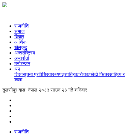
राजनीति
समाज
विचार
आर्थिक
खेलकुद
अन्तर्राष्ट्रिय
अन्तर्वार्ता
मनोरन्जन
थप
शिक्षा
सुचना प्रविधि
स्वास्थ्य
पत्रपत्रिका
रोचक
फोटो फिचर
साहित्य र
कला
तुलसीपुर दाङ, नेपाल
२०८३ साउन २३ गते शनिवार
राजनीति