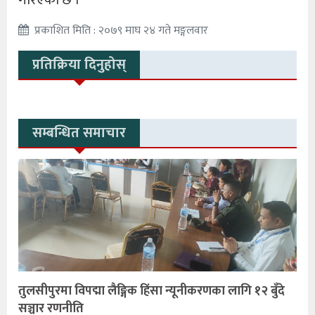
प्रकाशित मिति : २०७९ माघ २४ गते मङ्गलवार
प्रतिक्रिया दिनुहोस्
सम्बन्धित समाचार
तुलसीपुरमा विपद्मा लैङ्गिक हिंसा न्यूनीकरणका लागि १२ बुँदे
सञ्चार रणनीति