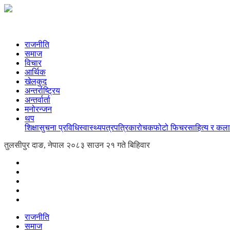
राजनीति
समाज
विचार
आर्थिक
खेलकुद
अन्तर्राष्ट्रिय
अन्तर्वार्ता
मनोरन्जन
थप
शिक्षा
सुचना प्रविधि
स्वास्थ्य
पत्रपत्रिका
रोचक
फोटो फिचर
साहित्य र कला
तुलसीपुर दाङ, नेपाल
२०८३ साउन २१ गते बिहिवार
राजनीति
समाज