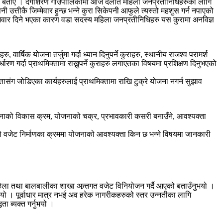
गरेको बताए । दंगीशरण गाउँपालिकामा आज दलीत महिला जनप्रतीनिधिहरुका लागि
उत्तीकै जिम्मेवार हुन्छ भन्ने कुरा सिकेपनी आफुले त्यस्तो महशुस गर्न नपाएको
िम्मेवार दिने भएका कारण वडा सदस्य महिला जनप्रतीनिधिहरु यस कुरामा अनविज्ञ
र्षिक योजना तर्जुमा गर्दा ध्यान दिनुपर्ने कुराहरु, स्थानीय राजश्व परामर्श
रण गर्दा प्राथमिक्तामा राख्नुपर्ने कुराहरु लगाएतका विषयमा प्रशिक्षण दिनुभएको
संग जोडिएका कार्यहरुलाई प्राथमिक्तामा राखि टुक्रे योजना नगर्न सुझाव
योजनाको विकास क्रम, योजनाको चक्र, प्रभावकारी कसरी बनाउँने, आवश्यक्ता
ाँले वजेट निर्माणका क्रममा योजनाको आवश्यक्ता किन छ भन्ने विषयमा जानकारी
िला तथा बालबालीका शाखा अन्र्तगत वजेट विनियोजन गर्दै आएको बताउँनुभयो ।
ो । पूर्वाधार मात्र नभई अव हरेक नागरीकहरुको स्तर उन्नतीका लागि
ता ब्यक्त गर्नुभयो ।