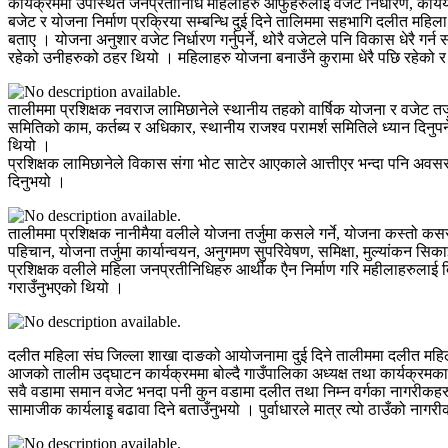
कार्यक्रममा उपस्थित जनप्रतीनिधि महिलाहरु आफुहरुलाई वजेट निर्धारण, कार्
बजेट र योजना निर्माण प्रक्रिया सम्बन्धि दुई दिने तालिममा सहभागि दलीत महिला 
बताए । योजना अनुशार वजेट निर्धारण गर्नुपर्ने, थोरै वजेटले पनि विकास धेरै 
रहेको उनीहरुको ठहर थियो । महिलाहरु योजना बनाउँने कुरामा धेरै पछि रहेको र 
तालीममा प्रशिक्षक नवराज लामिछानेले स्थानीय तहको वार्षिक योजना र वजेट तर्जुमा
समितिको काम, कर्तब्य र अधिकार, स्थानीय राजश्व परामर्श समितिले ध्यान दिनुपर्न
थियो ।
प्रशिक्षक लामिछानेले विकास संगा भोट साटेर आएकाले आत्तीएर भन्दा पनि अवसर 
दिनुभयो ।
तालीममा प्रशिक्षक नानीमैया वलीले योजना तर्जुमा कसले गर्ने, योजना कस्तो 
पहिचान, योजना तर्जुमा कार्यान्वयन, अनुगमण सुपरिवेषण, समिक्षा, मुल्यांकन स
प्रशिक्षक वलीले महिला जनप्रतीनिधिहरु आर्थीक एैन निर्माण गरि महीलाहरुलाई द
गराउँनुभएको थियो ।
दलीत महिला संघ जिल्ला शाखा दाङको आयोजनामा दुई दिने तालीममा दलीत महि
आजको तालीम उद्घाटन कार्यक्रममा बोल्दै गाउँपालिका अध्यक्ष तथा कार्यक्रम
सवै वडामा समान वजेट भनदा पनी कुन वडामा दलीत तथा निम्न वर्गका नागरीकहरु
सामाजीक कार्यलाइृ बढावा दिने बताउँनुभयो । पुर्वाधारले मात्र त्यो ठाउँको नागरीक