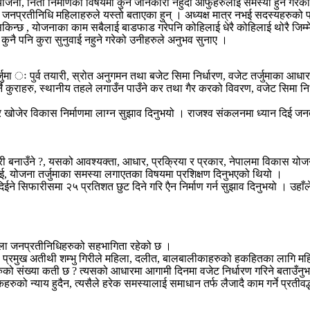
ययोजना, निती निर्माणका विषयमा कुनै जानकारी नहुँदा आफुहरुलाई समस्या हुने 
जनप्रतीनिधि महिलाहरुले यस्तो बताएका हुन् । अध्यक्ष मात्र नभई सदस्यहरुको पनी 
गर्न सकिन्छ , योजनाका काम सबैलाई बाडफाड गरेपनि कोहिलाई धेरै कोहिलाई थोरै ज
कुनै पनि कुरा सुनुवाई नहुने गरेको उनीहरुले अनुभव सुनाए ।
 ः पुर्व तयारी, स्रोत अनुगमन तथा बजेट सिमा निर्धारण, वजेट तर्जुमाका आधारहरु, वा
े कुराहरु, स्थानीय तहले लगाउँन पाउँने कर तथा गैर करको विवरण, वजेट सिमा निर्धा
खोजेर विकास निर्माणमा लाग्न सुझाव दिनुभयो । राजश्व संकलनमा ध्यान दिई जनता
कसरी बनाउँने ?, यसको आवश्यक्ता, आधार, प्रक्रिया र प्रकार, नेपालमा विकास 
िकाई, योजना तर्जुमाका समस्या लगाएतका विषयमा प्रशिक्षण दिनुभएको थियो ।
िईने सिफारीसमा २५ प्रतिशत छुट दिने गरि एैन निर्माण गर्न सुझाव दिनुभयो । उह
ला जनप्रतीनिधिहरुको सहभागिता रहेको छ ।
का प्रमुख अतीथी शम्भु गिरीले महिला, दलीत, बालबालीकाहरुको हकहितका लागि मह
को संख्या कती छ ? त्यसको आधारमा आगामी दिनमा वजेट निर्धारण गरिने बताउँनुभय
हरुको न्याय हुदैन, त्यसैले हरेक समस्यालाई समाधान तर्फ लैजादै काम गर्ने प्रतीवद्ध