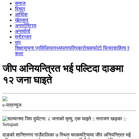
समाज
विचार
आर्थिक
खेलकुद
अन्तर्राष्ट्रिय
अन्तर्वार्ता
मनोरन्जन
थप
शिक्षा
सुचना प्रविधि
स्वास्थ्य
पत्रपत्रिका
रोचक
फोटो फिचर
साहित्य र
कला
जीप अनियन्त्रित भई पल्टिदा दाङमा
१२ जना घाइते
e-पत्रन्युज
दाङको शान्तिनगर गाउँपालिका ७ स्थित चरकमटियामा जीप अनियन्त्रित भई