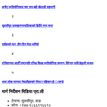
छनौट प्रतियोगितामा चार सय बढी खेलाडी सहभागी
२
तुलसीपुर उपमहानगरपालिकाको हिउँदे नगर सभा
३
दर्शककाे माग, तीन दिन मेला थपियाे
४
दंगीशरणमा आठौँ राष्ट्रपति रनिङ शिल्ड प्रतियोगिता सम्पन्न, विरेन्द्र मावि हेकुली प्रथम
५
थारु लोक परम्परा नेपालीहरुको गौरव र पहिचान हो ःपाण्डे
मार्ग निर्देशन मिडिया प्रा.ली
ठेगाना: तुलसीपुर, दाङ
फोन: +९७७-९८६६९१६६१२