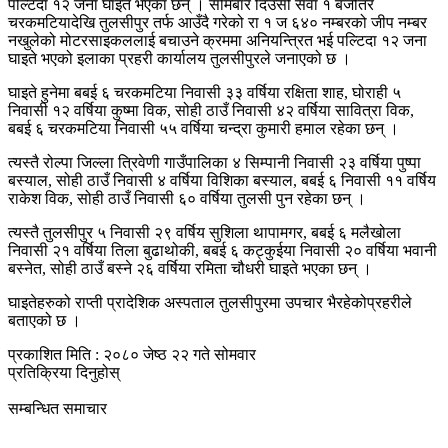
पल्टिदा १२ जना घाइते भएका छन् । सोमबार दिउँसो सवा १ बजेतिर
चरकमटियादेखि तुलसीपुर तर्फ आउँदै गरेको रा १ ज ६४० नम्बरको जीप नम्बर
नखुलेको मोटरसाइकललाई बचाउने क्रममा अनियन्त्रित भई पल्टिदा १२ जना
घाइते भएको इलाका प्रहरी कार्यालय तुलसीपुरले जनाएको छ ।
घाइते हुनेमा बबई ६ चरकमटिया निवासी ३३ वर्षिया रक्षिता शाह, घोराही ५
निवासी १२ वर्षिया कुष्मा विक, सोही ठाउँ निवासी ४२ वर्षिया सावित्रा विक,
बबई ६ चरकमटिया निवासी ५५ वर्षिया चन्द्रा कुमारी हमाल रहेका छन् ।
त्यस्तै रोल्पा जिल्ला त्रिवेणी गाउँपालिका ४ सिम्पानी निवासी २३ वर्षिया पुष्पा
बस्याल, सोही ठाउँ निवासी ४ वर्षिया विशिका बस्याल, बबई ६ निवासी ११ वर्षिय
राकेश विक, सोही ठाउँ निवासी ६० वर्षिया तुलसी पुन रहेका छन् ।
त्यस्तै तुलसीपुर ५ निवासी २९ वर्षिय सुशिला थापामगर, बबई ६ मलैखोला
निवासी २१ वर्षिया तिला बुढाथोकी, बबई ६ कट्कुईया निवासी २० वर्षिया भवानी
बस्नेत, सोही ठाउँ बस्ने २६ वर्षिया रमिता चौधरी घाइते भएका छन् ।
घाइतेहरुको राप्ती प्रादेशिक अस्पताल तुलसीपुरमा उपचार भैरहेकोप्रहरीले
बताएको छ ।
प्रकाशित मिति : २०८० जेष्ठ २२ गते सोमवार
प्रतिक्रिया दिनुहोस्
सम्बन्धित समाचार