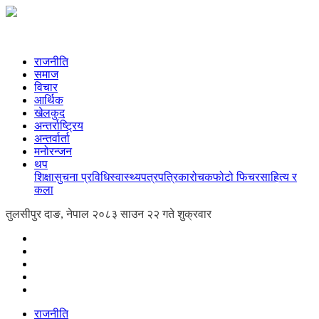
राजनीति
समाज
विचार
आर्थिक
खेलकुद
अन्तर्राष्ट्रिय
अन्तर्वार्ता
मनोरन्जन
थप
शिक्षा
सुचना प्रविधि
स्वास्थ्य
पत्रपत्रिका
रोचक
फोटो फिचर
साहित्य र
कला
तुलसीपुर दाङ, नेपाल
२०८३ साउन २२ गते शुक्रवार
राजनीति