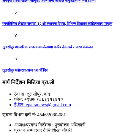
संस्कृत विश्वविद्यालय आयुर्वेद क्याम्पसमा अखिल संयुक्तको प्यानल विजयी
३
प्रगतिशिल लेखक सघकाे ३२ औ स्थापना दिवस, विभिन्न विधाका साहित्यकार पुस्कृत
४
तुलसीपुर आन्तरिक राजस्व कार्यालयमा करिब डेढ अर्ब राजस्व संकलन
५
तुलसीपुर महाेत्सव,आज १२ औँ दिन
मार्ग निर्देशन मिडिया प्रा.ली
ठेगाना: तुलसीपुर, दाङ
फोन: +९७७-९८६६९१६६१२
ई-मेल: epatranews@gmail.com
सूचना विभाग दर्ता नं: 4546/2080-081
अध्यक्ष/प्रबन्ध निर्देशक : पुरुषोत्तम अधिकारी
प्रधान सम्पादक: दीप्तिशिखा चौधरी