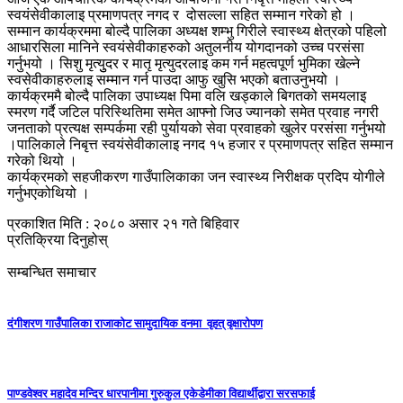
स्वयंसेवीकालाइ प्रमाणपत्र नगद र दोसल्ला सहित सम्मान गरेको हो ।
सम्मान कार्यक्रममा बोल्दै पालिका अध्यक्ष शम्भु गिरीले स्वास्थ्य क्षेत्रको पहिलो
आधारसिला मानिने स्वयंसेवीकाहरुको अतुलनीय योगदानको उच्च परसंसा
गर्नुभयो । सिशु मृत्युुदर र मातृ मृत्युदरलाइ कम गर्न महत्वपूर्ण भुमिका खेल्ने
स्वसेवीकाहरुलाइ सम्मान गर्न पाउदा आफु खुसि भएको बताउनुभयो ।
कार्यक्रममै बोल्दै पालिका उपाध्यक्ष पिमा वलि खड्काले बिगतको समयलाइ
स्मरण गर्दै जटिल परिस्थितिमा समेत आफ्नो जिउ ज्यानको समेत प्रवाह नगरी
जनताको प्रत्यक्ष सम्पर्कमा रही पुर्यायको सेवा प्रवाहको खुलेर परसंसा गर्नुभयो
।पालिकाले निबृत्त स्वयंसेवीकालाइ नगद १५ हजार र प्रमाणपत्र सहित सम्मान
गरेको थियो ।
कार्यक्रमको सहजीकरण गाउँपालिकाका जन स्वास्थ्य निरीक्षक प्रदिप योगीले
गर्नुभएकोथियो ।
प्रकाशित मिति : २०८० असार २१ गते बिहिवार
प्रतिक्रिया दिनुहोस्
सम्बन्धित समाचार
दंगीशरण गाउँपालिका राजाकाेट सामुदायिक वनमा वृहत् वृक्षारोपण
पाण्डवेश्वर महादेव मन्दिर धारपानीमा गुरुकुल एकेडेमीका विद्यार्थीद्वारा सरसफाई