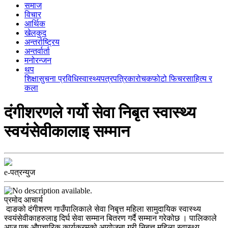
समाज
विचार
आर्थिक
खेलकुद
अन्तर्राष्ट्रिय
अन्तर्वार्ता
मनोरन्जन
थप
शिक्षा
सुचना प्रविधि
स्वास्थ्य
पत्रपत्रिका
रोचक
फोटो फिचर
साहित्य र
कला
दंगीशरणले गर्यो सेवा निबृत स्वास्थ्य
स्वयंसेवीकालाइ सम्मान
e-पत्रन्युज
प्रमोद आचार्य
दाङको दंगीशरण गाउँपालिकाले सेवा निबृत्त महिला सामुदायिक स्वास्थ्य
स्वयंसेवीकाहरुलाइ दिर्घ सेवा सम्मान बितरण गर्दै सम्मान गरेकोछ । पालिकाले
आज एक औपचारिक कार्यक्रमको आयोजना गरी निबृत्त महिला स्वास्थ्य