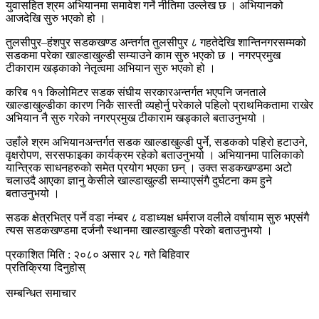
युवासहित श्रम अभियानमा समावेश गर्ने नीतिमा उल्लेख छ । अभियानको
आजदेखि सुरु भएको हो ।
तुलसीपुर–हंशपुर सडकखण्ड अन्तर्गत तुलसीपुर ८ गहतेदेखि शान्तिनगरसम्मको
सडकमा परेका खाल्डाखुल्डी सम्याउने काम सुरु भएको छ । नगरप्रमुख
टीकाराम खड्काको नेतृत्वमा अभियान सुरु भएको हो ।
करिब ११ किलोमिटर सडक संघीय सरकारअन्तर्गत भएपनि जनताले
खाल्डाखुल्डीका कारण निकै सास्ती व्यहोर्नु परेकाले पहिलो प्राथमिकतामा राखेर
अभियान नै सुरु गरेको नगरप्रमुख टीकाराम खड्काले बताउनुभयो ।
उहाँले श्रम अभियानअन्तर्गत सडक खाल्डाखुल्डी पुर्ने, सडकको पहिरो हटाउने,
वृक्षरोपण, सरसफाइका कार्यक्रम रहेको बताउनुभयो । अभियानमा पालिकाको
यान्त्रिक साधनहरुको समेत प्रयोग भएका छन् । उक्त सडकखण्डमा अटो
चलाउदै आएका ज्ञानु केसीले खाल्डाखुल्डी सम्याएसंगै दुर्घटना कम हुने
बताउनुभयो ।
सडक क्षेत्रभित्र पर्ने वडा नंम्बर ८ वडाध्यक्ष धर्मराज वलीले वर्षायाम सुरु भएसंगै
त्यस सडकखण्डमा दर्जनौ स्थानमा खाल्डाखुल्डी परेको बताउनुभयो ।
प्रकाशित मिति : २०८० असार २८ गते बिहिवार
प्रतिक्रिया दिनुहोस्
सम्बन्धित समाचार