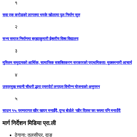
१
सवा एक करोडको लागतमा भमके खोलामा पुल निर्माण सुरु
२
सभ्य समाज निर्माणमा ब्रह्माकुमारी ईश्वरीय विश्व विद्यालय
३
मुस्लिम समुदायको आर्थिक, सामाजिक सशक्तिकरण सरकारको प्राथमिकताः मुख्यमन्त्री आचार्य
४
उपप्रमुख स्यानी चौधरी द्धारा एयरपोर्ट लगाएत विभीन्न योजनाको अनुगमन
५
साउन १५: परम्परागत खीर खाएर मनाइँदै, दुग्ध बोर्डले ‘खीर दिवस’का रूपमा पनि मनाउँदै
मार्ग निर्देशन मिडिया प्रा.ली
ठेगाना: तुलसीपुर, दाङ