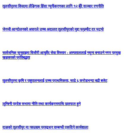
तुलसीपुरमा विपद्मा लैङ्गिक हिंसा न्यूनीकरणका लागि १२ बुँदे सञ्चार रणनीति
जेनजी आन्दोलनको असरले उच्च अदालत तुलसीपुरको मुद्दा फछ्र्यौट दर घट्यो
सार्वजनिक सुनुवाइमा विजाैरी आयुर्वेद सेवा विस्तार : अस्पताललाई नमुना बनाउने नगर प्रमुख
खड्काकाे प्रतिबद्धता
तुलसीपुरमा कृषि र पशुपालनलाई उच्च प्राथमिकता, साढे ६ करोडभन्दा बढी बजेट
लुम्बिनी प्रदेश सभामा नीति तथा कार्यक्रममाथि छलफल हुने
दाङको तुलसीपुर मा नवउद्यम प्रवद्र्धन सम्बन्धी एकदिने कार्यशाला