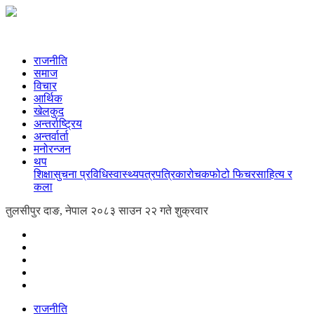
राजनीति
समाज
विचार
आर्थिक
खेलकुद
अन्तर्राष्ट्रिय
अन्तर्वार्ता
मनोरन्जन
थप
शिक्षा
सुचना प्रविधि
स्वास्थ्य
पत्रपत्रिका
रोचक
फोटो फिचर
साहित्य र
कला
तुलसीपुर दाङ, नेपाल
२०८३ साउन २२ गते शुक्रवार
राजनीति