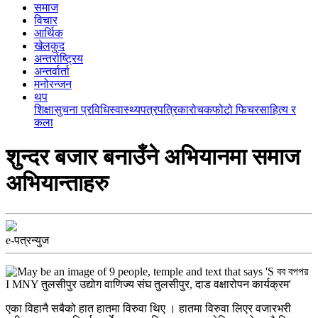
समाज
विचार
आर्थिक
खेलकुद
अन्तर्राष्ट्रिय
अन्तर्वार्ता
मनोरन्जन
थप
शिक्षा
सुचना प्रविधि
स्वास्थ्य
पत्रपत्रिका
रोचक
फोटो फिचर
साहित्य र
कला
शुन्दर बजार बनाउँने अभियानमा समाज
अभियान्ताहरु
e-पत्रन्युज
एका विहानै सबैको हात हातमा विरुवा थिए । हातमा विरुवा लिएर वजारभरी