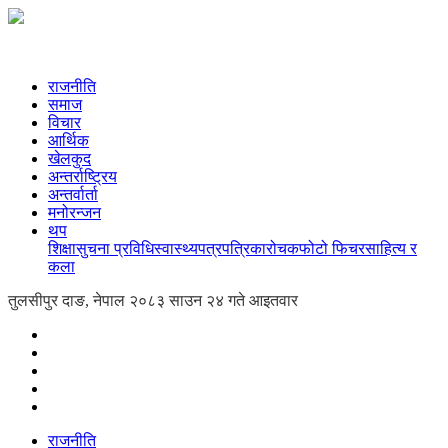
राजनीति
समाज
विचार
आर्थिक
खेलकुद
अन्तर्राष्ट्रिय
अन्तर्वार्ता
मनोरन्जन
थप
शिक्षा
सुचना प्रविधि
स्वास्थ्य
पत्रपत्रिका
रोचक
फोटो फिचर
साहित्य र
कला
तुलसीपुर दाङ, नेपाल
२०८३ साउन २४ गते आइतवार
राजनीति