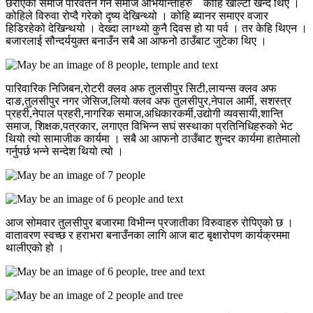
छरीएका समाज परिवर्तन गर्ने समाज अभियान्ताहरु कोहि खाल्टो खन्दै थिए ।
कोहिले विरुवा रोप्दै गरेको दृष्य देखिन्थ्यो । कोहि ब्यानर समाएर वजार
हिडिरहेको देखिन्थयो । देख्दा लाग्थ्यो कुनै दिवस हो या पर्व । तर केहि थिएन ।
बजारलाई सौन्दर्ययुक्त बनाउँन सबै आ आफनो ठाउँबाट जुटेका थिए ।
पारिवारिक निजिबन,रोटरी क्लव अफ तुलसीपुर सिटी,लायन्स क्लव अफ
दाङ,तुलसीपुर नगर जेसिज,लियो क्लव अफ तुलसीपुर,नेपाल आर्मी, सशस्त्र
प्रहरी,नेपाल प्रहरी,नागरिक समाज,अधिकारकर्मी,उद्योगी व्यवसायी,शान्ति
समाज, शिक्षक,पत्रकार, लगाएत विभिन्न सघं सस्थाका प्रतिनिधिहरुको भेट
थियो त्यो सामाजीक कार्यमा । सबै आ आफनो ठाउँबाट शुन्दर कार्यमा हातेमालो
गर्नुपर्छ भन्ने सन्देश थियो त्यो ।
आज सोमवार तुलसीपुर बजारमा विभीन्न प्रजातीका विरुवाहरु रोपिएको छ ।
वातावरण स्वच्छ र हराभरा बनाउँनका लागि आज बाट बृक्षारोपण कार्यक्रममा
थालीएको हो ।