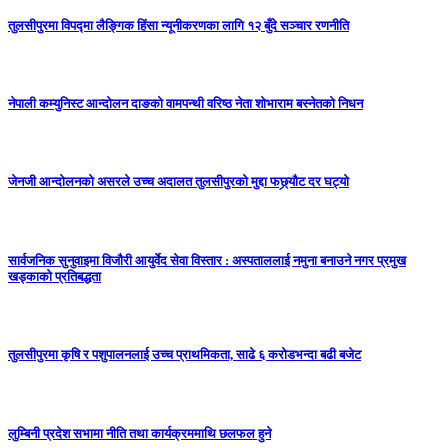
तुलसीपुरमा विपद्मा लैङ्गिक हिंसा न्यूनीकरणका लागि १२ बुँदे सञ्चार रणनीति
नेपाली कम्युनिस्ट आन्दोलन दाङको वामपन्थी वरिष्ठ नेता शोभाराम बस्नेतको निधन
जेनजी आन्दोलनको असरले उच्च अदालत तुलसीपुरको मुद्दा फछ्र्यौट दर घट्यो
सार्वजनिक सुनुवाइमा विजाैरी आयुर्वेद सेवा विस्तार : अस्पताललाई नमुना बनाउने नगर प्रमुख
खड्काकाे प्रतिबद्धता
तुलसीपुरमा कृषि र पशुपालनलाई उच्च प्राथमिकता, साढे ६ करोडभन्दा बढी बजेट
लुम्बिनी प्रदेश सभामा नीति तथा कार्यक्रममाथि छलफल हुने