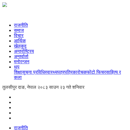
राजनीति
समाज
विचार
आर्थिक
खेलकुद
अन्तर्राष्ट्रिय
अन्तर्वार्ता
मनोरन्जन
थप
शिक्षा
सुचना प्रविधि
स्वास्थ्य
पत्रपत्रिका
रोचक
फोटो फिचर
साहित्य र
कला
तुलसीपुर दाङ, नेपाल
२०८३ साउन २३ गते शनिवार
राजनीति