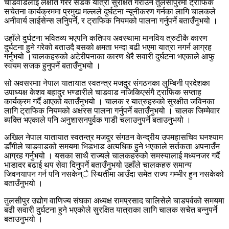
चाडवाडलाई लक्षीत गरेर सडक यात्रा सुरक्षित गराउन तुलसीपुरमा ट्राफिक
सचेतना कार्यक्रममा प्रमुख मल्लले दुर्घटना न्यूनीकरण गर्नका लागि चालकले
अनीवार्य लाईसेन्स लनिुपर्ने, र ट्राफिक नियमको पालना गर्नुपर्ने बताउँनुभयो ।
उहाँले दुर्घटना भवितव्य भएपनि कतिपय अवस्थामा मानविय त्रुटीकै कारण
दुर्घटना हुने गरेको बताउदै बसको क्षमता भन्दा बढी भएमा यात्रा नगर्न आग्रह
गर्नुभयो ।चालकहरुको अटेरीपनाका कारण धेरै सवारी दुर्घटना भएकाले आफु
स्वयम सजक हुनुपर्ने बताउँनुभयो ।
सो अवसरमाा नेपाल यातायात स्वतन्त्र मजदुर संगठनका लुम्बिनी प्रदेशका
उपाध्यक्ष केशव बहादुर भण्डारीले चाडवाड नजिकिएसंगै ट्राफिक सप्ताह
कार्यक्रम गर्दै आएको बताउँनुभयो । चालक र यात्रुहरुको सुरक्षीत जविनका
लागि ट्राफिक नियमको अक्षरस पालना गर्नुपर्ने बताउँनुभयो । चालक जिम्मेवार
ब्यक्ति भएकाले पनि अनुशासनपुर्वक गाडी चलाउनुपर्ने बताउनुभयो ।
अखिल नेपाल यातायात स्वतन्त्र मजदुर संगठन केन्द्रीय उपमहासचिव घनश्याम
डाँगीले चाडवाडको समयमा भिडभाड अत्यधिक हुने भएकाले सर्तकता अपनाउँन
आग्रह गर्नुभयो । यसका साथै राज्यले चालकहरुको समस्यालाई मध्यनजर गर्दै
भाडादर बढाई थप सेवा दिनुपर्ने बताउँनुभयो उहाँले चालकहरु समान्य
जिवनयापन गर्न पनि नसकेन्े स्थितीमा आउँदा समेत राज्य गम्भीर हुन नसकेको
बताउँनुभयो ।
तुलसीपुर उद्योग वाणिज्य संघका अध्यक्ष रामप्रसाद चालिसेले चाडपर्वको समयमा
बढी सवारी दुर्घटना हुने भएकोले सुरक्षित यात्राका लागि चालक सचेत बन्नुपर्ने
बताउनुभयो ।