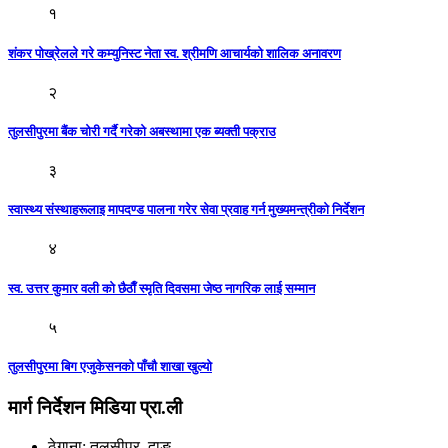
१
शंकर पाेख्रेलले गरे कम्युनिस्ट नेता स्व. श्रीमणि आचार्यको शालिक अनावरण
२
तुलसीपुरमा बैंक चोरी गर्दै गरेको अबस्थामा एक ब्यक्ती पक्राउ
३
स्वास्थ्य संस्थाहरूलाइ मापदण्ड पालना गरेर सेवा प्रवाह गर्न मुख्यमन्त्रीकाे निर्देशन
४
स्व. उत्तर कुमार वली काे छैठाैँ स्मृति दिवसमा जेष्ठ नागरिक लाई सम्मान
५
तुलसीपुरमा बिग एजुकेसनकाे पाँचाै शाखा खुल्याे
मार्ग निर्देशन मिडिया प्रा.ली
ठेगाना: तुलसीपुर, दाङ