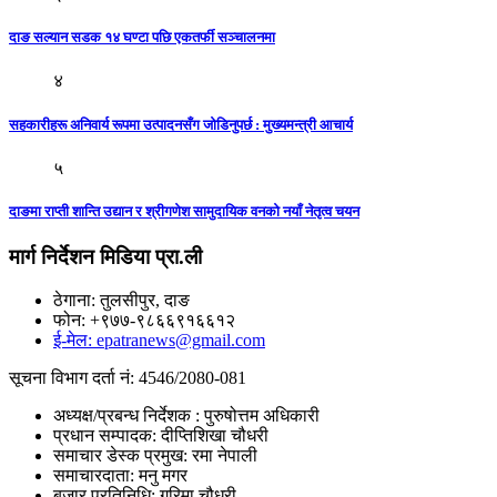
दाङ सल्यान सडक १४ घण्टा पछि एकतर्फी सञ्चालनमा
४
सहकारीहरू अनिवार्य रूपमा उत्पादनसँग जोडिनुपर्छ : मुख्यमन्त्री आचार्य
५
दाङमा राप्ती शान्ति उद्यान र श्रीगणेश सामुदायिक वनको नयाँ नेतृत्व चयन
मार्ग निर्देशन मिडिया प्रा.ली
ठेगाना: तुलसीपुर, दाङ
फोन: +९७७-९८६६९१६६१२
ई-मेल: epatranews@gmail.com
सूचना विभाग दर्ता नं: 4546/2080-081
अध्यक्ष/प्रबन्ध निर्देशक : पुरुषोत्तम अधिकारी
प्रधान सम्पादक: दीप्तिशिखा चौधरी
समाचार डेस्क प्रमुख: रमा नेपाली
समाचारदाता: मनु मगर
बजार प्रतिनिधि: गरिमा चौधरी