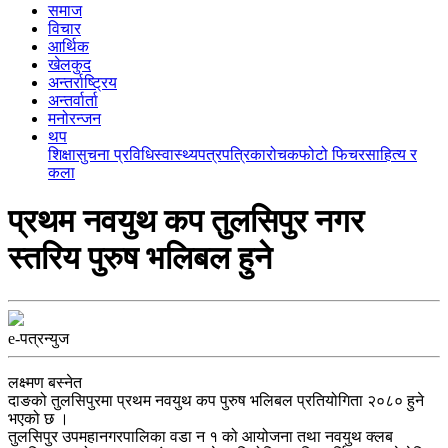
समाज
विचार
आर्थिक
खेलकुद
अन्तर्राष्ट्रिय
अन्तर्वार्ता
मनोरन्जन
थप
शिक्षा
सुचना प्रविधि
स्वास्थ्य
पत्रपत्रिका
रोचक
फोटो फिचर
साहित्य र
कला
प्रथम नवयुथ कप तुलसिपुर नगर
स्तरिय पुरुष भलिबल हुने
e-पत्रन्युज
लक्ष्मण बस्नेत
दाङको तुलसिपुरमा प्रथम नवयुथ कप पुरुष भलिबल प्रतियोगिता २०८० हुने
भएको छ ।
तुलसिपुर उपमहानगरपालिका वडा न १ को आयोजना तथा नवयुथ क्लब