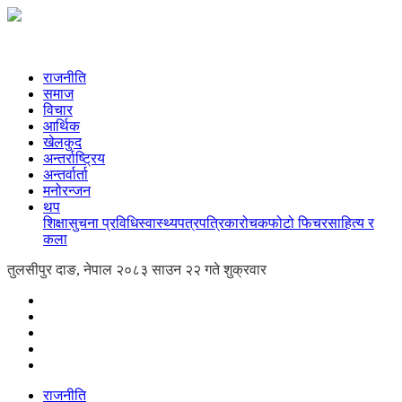
राजनीति
समाज
विचार
आर्थिक
खेलकुद
अन्तर्राष्ट्रिय
अन्तर्वार्ता
मनोरन्जन
थप
शिक्षा
सुचना प्रविधि
स्वास्थ्य
पत्रपत्रिका
रोचक
फोटो फिचर
साहित्य र
कला
तुलसीपुर दाङ, नेपाल
२०८३ साउन २२ गते शुक्रवार
राजनीति