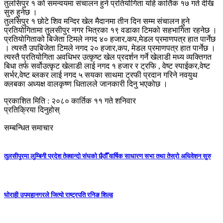
तुलसिपुर १ को समन्वयमा संचालन हुने प्रतियोगिता यहि कार्तिक १७ गते देखि
सुरु हुनेछ ।
तुलसिपुर १ छोटे शिव मन्दिर खेल मैदानमा तीन दिन सम्म संचालन हुने
प्रतियोगितामा तुलसीपुर नगर भित्रका १९ वडाका टिमको सहभागिता रहनेछ ।
प्रतियोगिताको बिजेता टिमले नगद ४० हजार,कप,मेडल प्रमाणपत्र हात पार्नेछ
। त्यस्तै उपबिजेता टिमले नगद २० हजार,कप, मेडल प्रमाणपत्र हात पार्नेछ ।
त्यस्तै प्रतियोगिता अवधिभर उत्कृष्ट खेल प्रदर्शन गर्ने खेलाडी मध्य व्यक्तिगत
बिधा तर्फ सर्वोउत्कृट खेलाडी लाई नगद १ हजार र ट्रफि , वेष्ट स्पाईकर,वेष्ट
सर्भर,वेष्ट ब्लकर लाई नगद ५ सयका साथमा ट्रफी प्रदान गरिने नवयुथ
क्लबका अध्यक्ष वालकृष्ण धितालले जानकारी दिनु भएकोछ ।
प्रकाशित मिति : २०८० कार्तिक ११ गते शनिवार
प्रतिक्रिया दिनुहोस्
सम्बन्धित समाचार
तुलसीपुरमा लुम्बिनी प्रदेश तेक्वान्दो संघको छै्ठौँ वार्षिक साधारण सभा तथा तेस्रो अधिवेशन सुरु
घोराही उपमहानगरले जित्यो राष्ट्रपति रनिङ शिल्ड