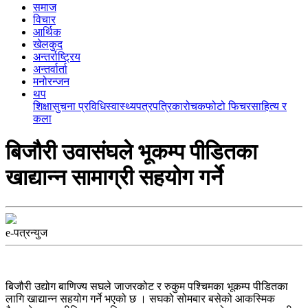
समाज
विचार
आर्थिक
खेलकुद
अन्तर्राष्ट्रिय
अन्तर्वार्ता
मनोरन्जन
थप
शिक्षा
सुचना प्रविधि
स्वास्थ्य
पत्रपत्रिका
रोचक
फोटो फिचर
साहित्य र
कला
बिजौरी उवासंघले भूकम्प पीडितका
खाद्यान्न सामाग्री सहयोग गर्ने
e-पत्रन्युज
बिजौरी उद्योग बाणिज्य सघले जाजरकोट र रुकुम पश्चिमका भूकम्प पीडितका
लागि खाद्यान्न सहयोग गर्ने भएको छ । सघको सोमबार बसेको आकस्मिक