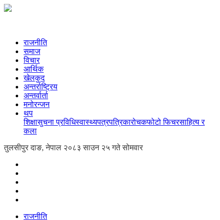
राजनीति
समाज
विचार
आर्थिक
खेलकुद
अन्तर्राष्ट्रिय
अन्तर्वार्ता
मनोरन्जन
थप
शिक्षा
सुचना प्रविधि
स्वास्थ्य
पत्रपत्रिका
रोचक
फोटो फिचर
साहित्य र
कला
तुलसीपुर दाङ, नेपाल
२०८३ साउन २५ गते सोमवार
राजनीति