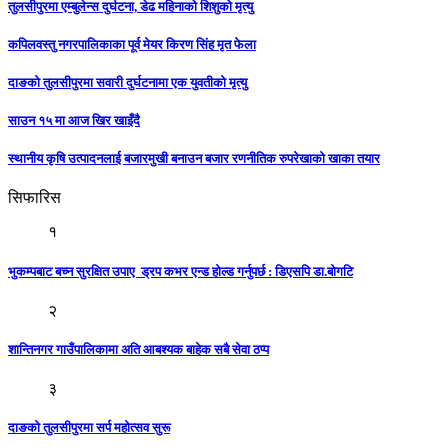
तुलसीपुरमा एम्बुलेन्स दुर्घटना, डेढ महिनाको शिशुको मृत्यु
कपिलवस्तु नगरपालिकाका पूर्व मेयर किरण सिंह मृत फेला
दाङको तुलसीपुरमा सवारी दुर्घटनामा एक युवतीको मृत्यु
साउन १५ मा आज खिर खाइँदै
स्थानीय कृषि उत्पादनलाई बजारमुखी बनाउन बजार रणनीतिक रुपरेखाको खाका तयार
सिफारिस
१
भुकम्पबाट बच्न सुरक्षित उपाए ड्रप कभर एन्ड होल्ड गर्नुपर्छ : डिएसपि डा.बोगटि
२
शान्तिनगर गाउँपालिकामा अति आबश्यक बाहेक सबै सेवा ठप्प
३
दाङकाे तुलसीपुरमा सर्प महोत्सव सुरू