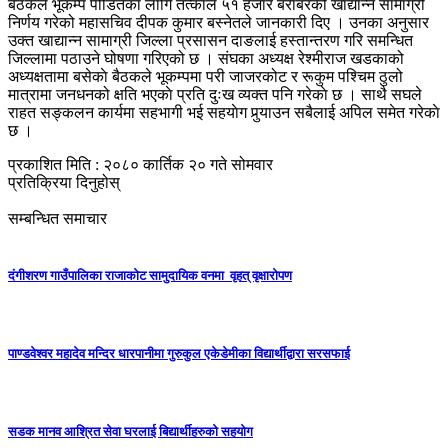
बैठकले भूकम्प पीडितका लागि तत्काल ५१ हजार बराबरको खाद्यान्न सामाग्री
निर्णय गरेको महासचिव दीपक कुमार बस्नेतले जानकारी दिए । उनका अनुसार
उक्त खाद्यान्न सामाग्री जिल्ला प्रसासन दाङलाई हस्तान्तरण गरि समन्धित
जिल्लामा पठाउने घोषणा गरिएको छ । संघका अध्यक्ष रेश्मीराज खडकाको
अध्यक्षतामा बसेकाे बैठकले भूकम्पमा परी जाजरकोट र रूकुम पश्चिम ठुलो
मात्रामा जनधनको क्षति भएकाे प्रति दुःख व्यक्त पनि गरेकाे छ । साथै सघले
राहत सङ्कलन कार्यमा सहभागी भई सहयाेग पुर्
याउन सबैलाई अपिल समेत गरेकाे
छ ।
प्रकाशित मिति : २०८० कार्तिक २० गते सोमवार
प्रतिक्रिया दिनुहोस्
सम्बन्धित समाचार
दंगीशरण गाउँपालिका राजाकाेट सामुदायिक वनमा वृहत् वृक्षारोपण
पाण्डवेश्वर महादेव मन्दिर धारपानीमा गुरुकुल एकेडेमीका विद्यार्थीद्वारा सरसफाई
सडक मानव आश्रित सेवा घरलाई बिद्यार्थीहरुको सहयोग