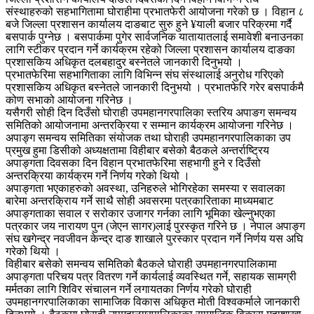
संस्थाहरुको सहभागितामा घोराहीमा प्रभातफेरी आयोजना गरेको छ । विहान ८
बजे जिल्ला प्रशासन कार्यालय दाङबाट सुरु हुने ¥याली बजार परिक्रमा गर्दै
बसपार्क पुग्नेछ । बसपार्कमा पुगेर सार्वजनिक यातायातलाई समावेशी बनाउनका
लागि स्टीकर प्रदान गर्ने कार्यक्रम रहेको जिल्ला प्रशासन कार्यालय दाङका
प्रशासकिय अधिकृत दलबहादुर बस्नेतले जानकारी दिनुभयो ।
प्रभातफेरिमा सहभागिताका लागि विभिन्न संघ संस्थालाई अनुरोध गरिएको
प्रशासकिय अधिकृत बस्नेतले जानकारी दिनुभयो । प्रभातफेरि गरेर बसपार्कमै
कोण सभाको आयोजना गरिनेछ ।
यसैगरी सोही दिन दिउँसो घोराही उपमहानगरपालिका स्तरिय अपाङग समन्वय
समितिको आयोजनामा अन्तरक्रिया र सम्मान कार्यक्रम आयोजना गरिनेछ ।
अपाङ्ग समन्वय समितिका संयोजक तथा घोराही उपमहानगरपालिकाका उप
प्रमुख हुमा डिसीको अध्यक्षतामा विहीबार बसेको बैठकले अन्तर्राष्ट्रिय
अपाङ्गता दिवसका दिन विहान प्रभातफेरिमा सहभागी हुने र दिउँसो
अन्तरक्रिया कार्यक्रम गर्ने निर्णय गरेको थियो ।
अपाङ्गता भएकाहरुको अवस्था, उनिहरुले भोगिरहेका समस्या र सवालका
बारेमा अन्तरक्रिाय गर्ने साथै सोही अवसरमा पत्रकारिताका माध्यमबाट
अपाङ्गताका सवाल र सरोकार उजागर गर्नका लागि भूमिका खेल्नुभएका
पत्रकार जय नारायण पुन (जेएन सागर)लाई पुरस्कृत गरिने छ । नेपाल अपाङ्ग
संघ खगेन्द्र नवजीवन केन्द्र दाङ शाखाले पुरस्कार प्रदान गर्ने निर्णय यस अघि
गरेको थियो ।
विहीबार बसेको समन्वय समितिको बैठकले घोराही उपमहानगरपालिकामा
अपाङ्गता परिचय पत्र वितरण गर्ने कार्यलाई व्यवस्थित गर्ने, सहायक सामग्री
मर्मतका लागि शिविर संचालन गर्ने लगायतका निर्णय गरेको घोराही
उपमहानगरपालिकाका सामाजिक विकास अधिकृत मोती विश्वकर्माले जानकारी