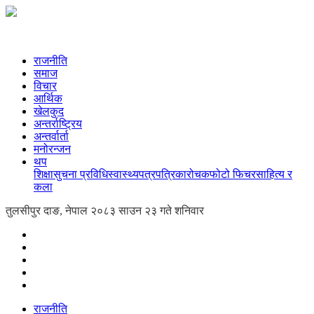
राजनीति
समाज
विचार
आर्थिक
खेलकुद
अन्तर्राष्ट्रिय
अन्तर्वार्ता
मनोरन्जन
थप
शिक्षा
सुचना प्रविधि
स्वास्थ्य
पत्रपत्रिका
रोचक
फोटो फिचर
साहित्य र
कला
तुलसीपुर दाङ, नेपाल
२०८३ साउन २३ गते शनिवार
राजनीति