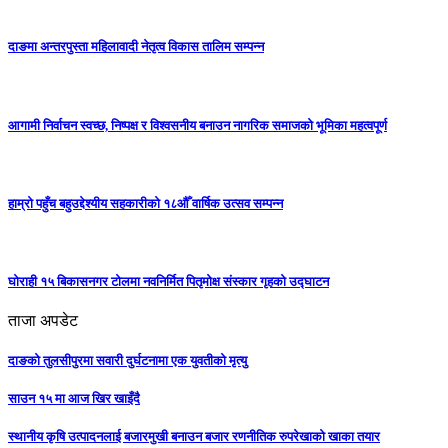
दाङमा अन्तरपुस्ता महिलावादी नेतृत्व विकास तालिम सम्पन्न
आगामी निर्वाचन स्वच्छ, निष्पक्ष र विश्वसनीय बनाउन नागरिक समाजको भूमिका महत्वपूर्ण
हाम्रो पहुँच बहुउद्देश्यीय सहकारीको १८औँ वार्षिक उत्सव सम्पन्न
घोराही १५ बिकासनगर टोलमा नवनिर्मित पितृमोक्ष संस्कार गृहको उद्घाटन
ताजा अपडेट
दाङको तुलसीपुरमा सवारी दुर्घटनामा एक युवतीको मृत्यु
साउन १५ मा आज खिर खाइँदै
स्थानीय कृषि उत्पादनलाई बजारमुखी बनाउन बजार रणनीतिक रुपरेखाको खाका तयार