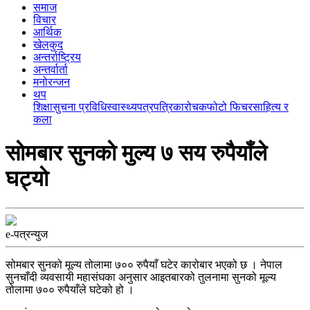
समाज
विचार
आर्थिक
खेलकुद
अन्तर्राष्ट्रिय
अन्तर्वार्ता
मनोरन्जन
थप
शिक्षा
सुचना प्रविधि
स्वास्थ्य
पत्रपत्रिका
रोचक
फोटो फिचर
साहित्य र
कला
साेमबार सुनकाे मुल्य ७ सय रुपैयाँले
घट्याे
e-पत्रन्युज
सोमबार सुनको मूल्य तोलामा ७०० रुपैयाँ घटेर कारोबार भएको छ । नेपाल
सुनचाँदी व्यवसायी महासंघका अनुसार आइतबारको तुलनामा सुनको मूल्य
तोलामा ७०० रुपैयाँले घटेको हो ।