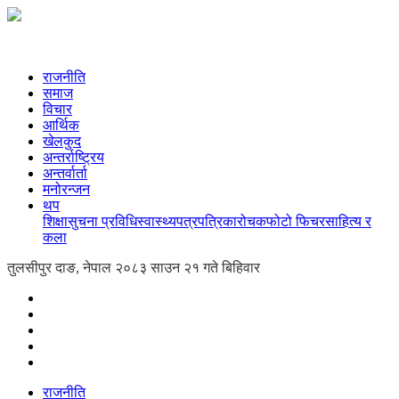
राजनीति
समाज
विचार
आर्थिक
खेलकुद
अन्तर्राष्ट्रिय
अन्तर्वार्ता
मनोरन्जन
थप
शिक्षा
सुचना प्रविधि
स्वास्थ्य
पत्रपत्रिका
रोचक
फोटो फिचर
साहित्य र
कला
तुलसीपुर दाङ, नेपाल
२०८३ साउन २१ गते बिहिवार
राजनीति