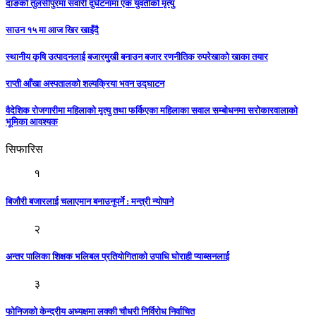
दाङको तुलसीपुरमा सवारी दुर्घटनामा एक युवतीको मृत्यु
साउन १५ मा आज खिर खाइँदै
स्थानीय कृषि उत्पादनलाई बजारमुखी बनाउन बजार रणनीतिक रुपरेखाको खाका तयार
राप्ती आँखा अस्पतालको शल्यक्रिया भवन उद्घाटन
वैदेशिक रोजगारीमा महिलाको मृत्यु तथा फर्किएका महिलाका सवाल सम्बोधनमा सरोकारवालाको
भूमिका आवश्यक
सिफारिस
१
बिजाैरी बजारलाई चलाएमान बनाउनुपर्ने : मन्त्री न्याेपाने
२
अन्तर पालिका शिक्षक भलिबल प्रतियोगिताकाे उपाधि घाेराही प्याब्सनलाई
३
फोनिजको केन्द्रीय अध्यक्षमा लक्की चाैधरी निर्विरोध निर्वाचित