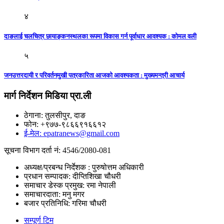
४
दाङलाई चलचित्र छायाङ्कनस्थलका रूपमा विकास गर्न पूर्वाधार आवश्यक : कोमल वली
५
जनउत्तरदायी र परिवर्तनमुखी पत्रकारिता आजकाे आवश्यकता : मुख्यमन्त्री आचार्य
मार्ग निर्देशन मिडिया प्रा.ली
ठेगाना: तुलसीपुर, दाङ
फोन: +९७७-९८६६९१६६१२
ई-मेल: epatranews@gmail.com
सूचना विभाग दर्ता नं: 4546/2080-081
अध्यक्ष/प्रबन्ध निर्देशक : पुरुषोत्तम अधिकारी
प्रधान सम्पादक: दीप्तिशिखा चौधरी
समाचार डेस्क प्रमुख: रमा नेपाली
समाचारदाता: मनु मगर
बजार प्रतिनिधि: गरिमा चौधरी
सम्पूर्ण टिम