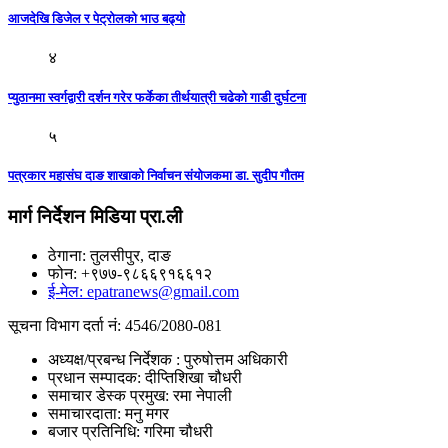
आजदेखि डिजेल र पेट्रोलको भाउ बढ्याे
४
प्युठानमा स्वर्गद्वारी दर्शन गरेर फर्केका तीर्थयात्री चढेको गाडी दुर्घटना
५
पत्रकार महासंघ दाङ शाखाकाे निर्वाचन संयाेजकमा डा. सुदीप गौतम
मार्ग निर्देशन मिडिया प्रा.ली
ठेगाना: तुलसीपुर, दाङ
फोन: +९७७-९८६६९१६६१२
ई-मेल: epatranews@gmail.com
सूचना विभाग दर्ता नं: 4546/2080-081
अध्यक्ष/प्रबन्ध निर्देशक : पुरुषोत्तम अधिकारी
प्रधान सम्पादक: दीप्तिशिखा चौधरी
समाचार डेस्क प्रमुख: रमा नेपाली
समाचारदाता: मनु मगर
बजार प्रतिनिधि: गरिमा चौधरी