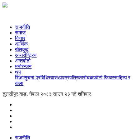
राजनीति
समाज
विचार
आर्थिक
खेलकुद
अन्तर्राष्ट्रिय
अन्तर्वार्ता
मनोरन्जन
थप
शिक्षा
सुचना प्रविधि
स्वास्थ्य
पत्रपत्रिका
रोचक
फोटो फिचर
साहित्य र
कला
तुलसीपुर दाङ, नेपाल
२०८३ साउन २३ गते शनिवार
राजनीति