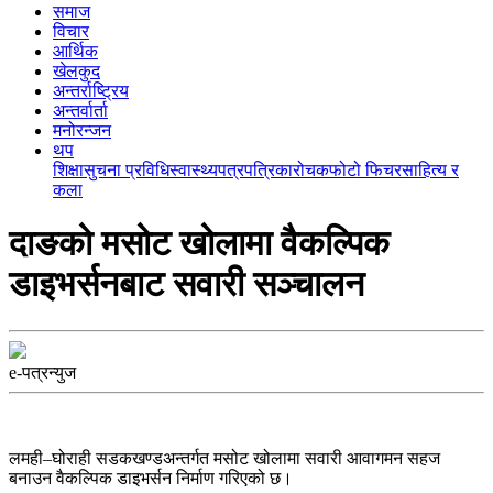
समाज
विचार
आर्थिक
खेलकुद
अन्तर्राष्ट्रिय
अन्तर्वार्ता
मनोरन्जन
थप
शिक्षा
सुचना प्रविधि
स्वास्थ्य
पत्रपत्रिका
रोचक
फोटो फिचर
साहित्य र
कला
दाङको मसोट खोलामा वैकल्पिक
डाइभर्सनबाट सवारी सञ्चालन
e-पत्रन्युज
लमही–घोराही सडकखण्डअन्तर्गत मसोट खोलामा सवारी आवागमन सहज
बनाउन वैकल्पिक डाइभर्सन निर्माण गरिएको छ।