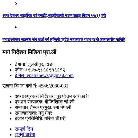
४
आज देशभर भाइटीका पर्व मनाइँदै,भाइटीकाको उत्तम साइत बिहान ११:३९ बजे
५
वन उपभोक्ता महासंघ संग वार्ता गर्न लुम्बिनी प्रदेश सरकारले गठन ग¥यो उच्चस्तरीय समिति
मार्ग निर्देशन मिडिया प्रा.ली
ठेगाना: तुलसीपुर, दाङ
फोन: +९७७-९८६६९१६६१२
ई-मेल: epatranews@gmail.com
सूचना विभाग दर्ता नं: 4546/2080-081
अध्यक्ष/प्रबन्ध निर्देशक : पुरुषोत्तम अधिकारी
प्रधान सम्पादक: दीप्तिशिखा चौधरी
समाचार डेस्क प्रमुख: रमा नेपाली
समाचारदाता: मनु मगर
बजार प्रतिनिधि: गरिमा चौधरी
सम्पूर्ण टिम
हाम्रो बारेमा