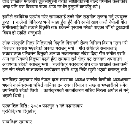
दाङ शाखाले मगलबार तुलसीपुरमा गरेको साक्षात्कारमा बोल्दै पंगेनीले कलाकार
भन्दा पनि यस बिषयमा राज्य आफै गम्भीर हुनुपर्ने बताउँनुभयो।
हामीले स्वविवेक प्रयोग गरेर समाजलाई रुच्ने गीत सङ्गीत सृजना गर्नु उपयुक्त
हुन्छ । कलेजो बिग्रिन्छ भन्ने थाहा हुँदा हुँदै पनि रक्सी खाए जस्तै नेपाली गीत
संगीतलाई केही तत्वले विकृति तर्फ धकेल्ने प्रयास गरेको पाएका छौँ यो दुखदायी
विषय हो उहाँले भन्नुभयो ।
लोक संस्कृति भित्र भित्रिएको विकृति विसंगती रोक्न विभिन्न विभाग गठन गरी
निरन्तर प्रयास भएरहेको अवगत गराउनु भयो। गीत संगीतले समाजलाई
सकारात्मक परिवर्तन दिनुको अलावा नकारात्मक संदेश दिदा गीत संगीत प्रति
आम नागरिकको वितृष्णा बढ्ने हुँदा समयमा सबै क्षेत्र बट सजगता अपनाउन
आवश्यक रहेको बताउनु भयो। चलचित्र पत्रकार संघ दाङ शाखाले कलाकर्मी
हरु संग गरेको साक्षात्कार कार्यक्रम प्रति आफू निकै खुसी भएको बताउनु भयो।
चलचित्र पत्रकार संघ नेपाल दाङ शाखाका अध्यक्ष सन्तोष केसीको अध्यक्षतामा
भएको कार्यक्रममा चचिर्त गायिका द्वय रचना रिमाल र सम्झना भण्डारीको समेत
उपस्थिति रहेको थियो । कार्यक्रमको सहजीकरण सचिव निरला अर्याल ले गर्नु
भएको थियो।
प्रकाशित मिति : २०८० फाल्गुन १ गते मङ्गलवार
प्रतिक्रिया दिनुहोस्
सम्बन्धित समाचार