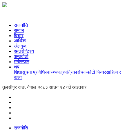
राजनीति
समाज
विचार
आर्थिक
खेलकुद
अन्तर्राष्ट्रिय
अन्तर्वार्ता
मनोरन्जन
थप
शिक्षा
सुचना प्रविधि
स्वास्थ्य
पत्रपत्रिका
रोचक
फोटो फिचर
साहित्य र
कला
तुलसीपुर दाङ, नेपाल
२०८३ साउन २४ गते आइतवार
राजनीति