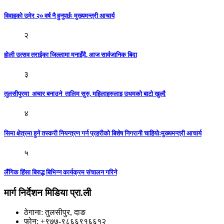
विवाहको उमेर २० वर्ष नै हुनुपर्छः मुख्यमन्त्री आचार्य
२
होली उत्सव तराईका जिल्लामा मनाइँदै, आज सार्वजानिक बिदा
३
तुलसीपुरमा अचार बनाउने तालिम सुरु, महिलाहरुलाइ उधमकाे बाटाे खुल्दै
४
सिमा क्षेत्रमा हुने तस्करी नियन्त्रण गर्न प्रहरीको बिशेष निगरानी चाहियोःमुख्यमन्त्री आचार्य
५
लैंगिक हिंसा बिरुद्ध बिभिन्न कार्यक्रम संचालन गरिने
मार्ग निर्देशन मिडिया प्रा.ली
ठेगाना: तुलसीपुर, दाङ
फोन: +९७७-९८६६९१६६१२