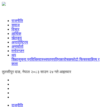
राजनीति
समाज
विचार
आर्थिक
खेलकुद
अन्तर्राष्ट्रिय
अन्तर्वार्ता
मनोरन्जन
थप
शिक्षा
सुचना प्रविधि
स्वास्थ्य
पत्रपत्रिका
रोचक
फोटो फिचर
साहित्य र
कला
तुलसीपुर दाङ, नेपाल
२०८३ साउन २४ गते आइतवार
राजनीति