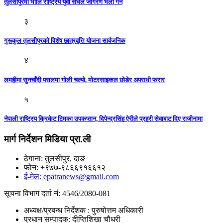
तुलसीपुरमा भोलि राष्ट्रिय युवा संघले जागरण भेला गर्ने
३
गुरूकुल तुलसीपुरकाे विशेष छात्रवृत्ति याेजना सार्वजनिक
४
लमहीमा सुनचाँदी पसलमा गोली चल्याे, मोटरसाइकल छोडेर अपराधी फरार
५
नेपाली राष्ट्रिय क्रिकेट टिमका उपकप्तान, दिपेन्द्रसिंह ऐरीले प्रहरी सेवाबाट दिए राजीनामा
मार्ग निर्देशन मिडिया प्रा.ली
ठेगाना: तुलसीपुर, दाङ
फोन: +९७७-९८६६९१६६१२
ई-मेल: epatranews@gmail.com
सूचना विभाग दर्ता नं: 4546/2080-081
अध्यक्ष/प्रबन्ध निर्देशक : पुरुषोत्तम अधिकारी
प्रधान सम्पादक: दीप्तिशिखा चौधरी