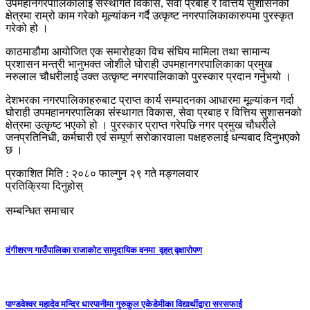
उपमहानगरपालिकालाई संस्थागत विकास, सेवा प्रबाह र वित्तिय सुशासनको
क्षेत्रमा राम्रो काम गरेको मूल्यांकन गर्दै उत्कृष्ट नगरपालिकाकारुपमा पुरस्कृत
गरेको हो ।
काठमाडौमा आयोजित एक समारोहका विच संघिय मामिला तथा सामान्य
प्रशासन मन्त्री भानुभक्त जोशीले घोराही उपमहानगरपालिकाका प्रमुख
नरुलाल चौधरीलाई उक्त उत्कृष्ट नगरपालिकाको पुरस्कार प्रदान गर्नुभयो ।
देशभरका नगरपालिकाहरुबाट प्राप्त कार्य सम्पादनका आधारमा मूल्यांकन गर्दा
घोराही उपमहानगरपालिका संस्थागत विकास, सेवा प्रबाह र वित्तिय सुशासनको
क्षेत्रमा उत्कृष्ट भएको हो । पुरस्कार प्राप्त गरेपछि नगर प्रमुख चौधरीले
जनप्रतिनिधी, कर्मचारी एवं सम्पूर्ण सरोकारवाला पक्षहरुलाई धन्यबाद दिनुभएको
छ ।
प्रकाशित मिति : २०८० फाल्गुन २९ गते मङ्गलवार
प्रतिक्रिया दिनुहोस्
सम्बन्धित समाचार
दंगीशरण गाउँपालिका राजाकाेट सामुदायिक वनमा वृहत् वृक्षारोपण
पाण्डवेश्वर महादेव मन्दिर धारपानीमा गुरुकुल एकेडेमीका विद्यार्थीद्वारा सरसफाई