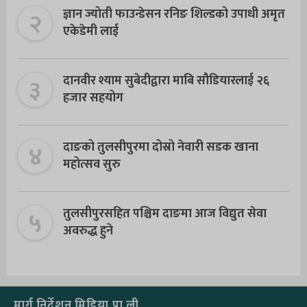
२
ज्ञान ज्योती फाउन्डेसन रनिङ शिल्डको उपाधी अमृत
एकेडेमी लाई
३
दानवीर श्याम सुबेदीद्वारा माबि सौडियारलाई २६
हजार सहयोग
४
दाङको तुलसीपुरमा दोस्रो नेवारी सडक खाना
महोत्सव सुरु
५
तुलसीपुरसहित पश्चिम दाङमा आज विद्युत सेवा
अवरुद्ध हुने
मार्ग निर्देशन मिडिया प्रा.ली