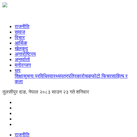
राजनीति
समाज
विचार
आर्थिक
खेलकुद
अन्तर्राष्ट्रिय
अन्तर्वार्ता
मनोरन्जन
थप
शिक्षा
सुचना प्रविधि
स्वास्थ्य
पत्रपत्रिका
रोचक
फोटो फिचर
साहित्य र
कला
तुलसीपुर दाङ, नेपाल
२०८३ साउन २३ गते शनिवार
राजनीति