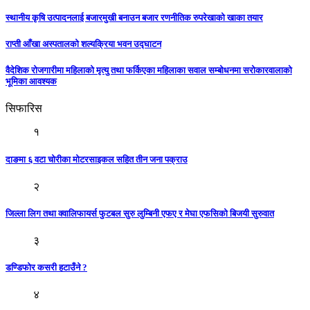
स्थानीय कृषि उत्पादनलाई बजारमुखी बनाउन बजार रणनीतिक रुपरेखाको खाका तयार
राप्ती आँखा अस्पतालको शल्यक्रिया भवन उद्घाटन
वैदेशिक रोजगारीमा महिलाको मृत्यु तथा फर्किएका महिलाका सवाल सम्बोधनमा सरोकारवालाको
भूमिका आवश्यक
सिफारिस
१
दाङमा ६ वटा चोरीका मोटरसाइकल सहित तीन जना पक्राउ
२
जिल्ला लिग तथा क्वालिफायर्स फुटबल सुरु लुम्बिनी एफए र मेघा एफसिको बिजयी सुरुवात
३
डण्डिफोर कसरी हटाउँने ?
४