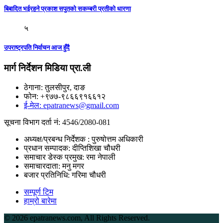
बिबादित भईरहने प्रकाश सपुतको सकम्बरी प्रतीको धारणा
५
उपराष्ट्रपति निर्वाचन आज हुँदै
मार्ग निर्देशन मिडिया प्रा.ली
ठेगाना: तुलसीपुर, दाङ
फोन: +९७७-९८६६९१६६१२
ई-मेल: epatranews@gmail.com
सूचना विभाग दर्ता नं: 4546/2080-081
अध्यक्ष/प्रबन्ध निर्देशक : पुरुषोत्तम अधिकारी
प्रधान सम्पादक: दीप्तिशिखा चौधरी
समाचार डेस्क प्रमुख: रमा नेपाली
समाचारदाता: मनु मगर
बजार प्रतिनिधि: गरिमा चौधरी
सम्पूर्ण टिम
हाम्रो बारेमा
©
2026 epatranews.com, All Rights Reserved.