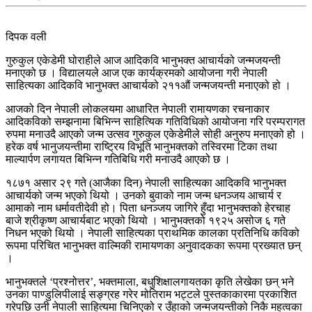
दिपक वली
गुरुकुल एकेडेमी घोराहीले आज आदिकवि भानुभक्त आचार्यको जन्मजयन्ती
मनाएको छ । विद्यालयले आज एक कार्यक्रमको आयोजना गरी नेपाली
साहित्यका आदिकवि भानुभक्त आचार्यको २११औं जन्मजयन्ती मनाएको हो ।
आजको दिन नेपाली लोकलयमा आधारित नेपाली रामायणका रचनाकार
आदिकविको सम्झनामा बिभिन्न साहित्यिक गतिविधिको आयोजना गरि परम्परागत
रुपमा मनाउदै आएको जन्म उत्सव गुरुकुल एकेडेमीले सोही अनुरुप मनाएको हो ।
हरेक वर्ष भानुजयन्तीमा राष्ट्रिय विभूति भानुभक्तको तस्विरमा टिका तथा
माल्यार्पण लगायत बिभिन्न गतिबिधि गरी मनाउदै आएको छ ।
१८७१ असार २९ गते (आजैका दिन) नेपाली साहित्यका आदिकवि भानुभक्त
आचार्यको जन्म भएको थियो । उनको बुवाको नाम जन्म धनञ्जय आचार्य र
आमाको नाम धर्मावतीदेवी हो। पिता धनञ्जय जागिरे हुँदा भानुभक्तको हेरचाह
बाजे श्रीकृष्ण आचार्यबाट भएको थियो । भानुभक्तको १९२५ असोज ६ गते
निधन भएको थियो । नेपाली साहित्यका प्राथमिक कालका प्रतिनिधि कविको
रूपमा परिचित भानुभक्त वाल्मिकी रामायणका अनुवादकका रूपमा प्रख्यात छन्
।
भानुभक्तले ‘प्रश्नोत्तर’, भक्तमाला, बधुशिक्षालगायतका कृति लेखेका छन् भने
उनका पाण्डुलिपीलाई सङ्ग्रह गरेर मोतिराम भट्टले पुस्तकाकारमा प्रकाशित
गरेपछि उनी नेपाली साहित्यमा चिनिएको र उँहाको जन्मजयन्तीको निकै महत्वका