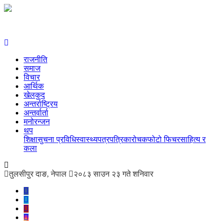
राजनीति
समाज
विचार
आर्थिक
खेलकुद
अन्तर्राष्ट्रिय
अन्तर्वार्ता
मनोरन्जन
थप
शिक्षा
सुचना प्रविधि
स्वास्थ्य
पत्रपत्रिका
रोचक
फोटो फिचर
साहित्य र
कला
तुलसीपुर दाङ, नेपाल
२०८३ साउन २३ गते शनिवार