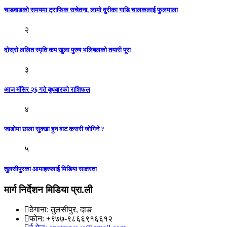
चाडवाडको समयमा ट्राफिक सचेतना, लामो दुरीका गाडि चालकलाई फुलमाला
२
दोस्रो ललित स्मृति कप खुला पुरुष भलिबलको तयारी पूरा
३
आज मंसिर २६ गते बुधबारकाे राशिफल
४
जाडोमा छाला सुक्खा हुन बाट कसरी जोगिने ?
५
तुलसीपुरका आमाहरुलाई मिडिया साक्षरता
मार्ग निर्देशन मिडिया प्रा.ली
ठेगाना: तुलसीपुर, दाङ
फोन: +९७७-९८६६९१६६१२