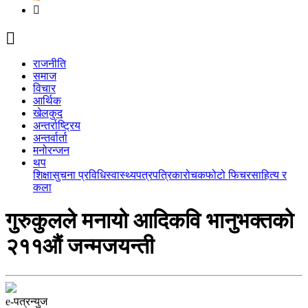
राजनीति
समाज
विचार
आर्थिक
खेलकुद
अन्तर्राष्ट्रिय
अन्तर्वार्ता
मनोरन्जन
थप
शिक्षा
सुचना प्रविधि
स्वास्थ्य
पत्रपत्रिका
रोचक
फोटो फिचर
साहित्य र
कला
गुरुकुलले मनायो आदिकवि भानुभक्तको
२११औं जन्मजयन्ती
e-पत्रन्युज