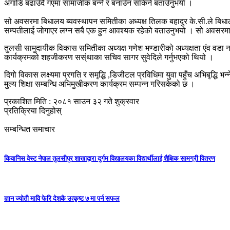
अगाडि बढाउँदै गएमा सामाजीक बन्ने र बनाउँन सकिने बताउँनुभयो ।
सो अवसरमा बिधालय ब्यवस्थापन समितीका अध्यक्ष तिलक बहादुर के.सी.ले बिधा
सम्पतीलाई जोगाएर लग्न सबै एक हुन आवश्यक रहेको बताउनुभयो । सो अवसरमा 
तुलसी सामुदायीक विकास समितीका अध्यक्ष गणेश भण्डारीको अध्यक्षता एंव वडा 
कार्यक्रमको शहजीकरण सस्ंथाका सचिव सागर सुवेदिले गर्नुभएको थियो ।
दिगो विकास लक्ष्यमा प्रगति र समृद्धि ,डिजीटल प्रविधिमा युवा पहुँच अभिबृद्ध
मुल्य शिक्षा सम्बन्धि अभिमुखीकरण कार्यक्रम सम्पन्न गरिसकेको छ ।
प्रकाशित मिति : २०८१ साउन ३२ गते शुक्रवार
प्रतिक्रिया दिनुहोस्
सम्बन्धित समाचार
किवानिस वेस्ट नेपाल तुलसीपुर शाखाद्वारा दुर्गम विद्यालयका विद्यार्थीलाई शैक्षिक सामग्री वितरण
ज्ञान ज्योती मावि फेरि देशकै उत्कृष्ट ७ मा पर्न सफल