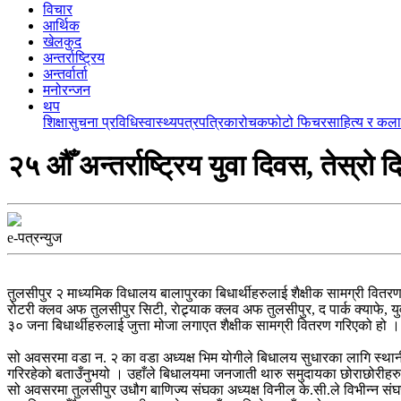
विचार
आर्थिक
खेलकुद
अन्तर्राष्ट्रिय
अन्तर्वार्ता
मनोरन्जन
थप
शिक्षा
सुचना प्रविधि
स्वास्थ्य
पत्रपत्रिका
रोचक
फोटो फिचर
साहित्य र कला
२५ औँ अन्तर्राष्ट्रिय युवा दिवस, तेस्रो 
e-पत्रन्युज
तुलसीपुर २ माध्यमिक विधालय बालापुरका बिधार्थीहरुलाई शैक्षीक सामग्री वित
रोटरी क्लव अफ तुलसीपुर सिटी, राेट्र्याक क्लव अफ तुलसीपुर, द पार्क क्याफे, य
३० जना बिधार्थीहरुलाई जुत्ता मोजा लगाएत शैक्षीक सामग्री वितरण गरिएको हो ।
सो अवसरमा वडा न. २ का वडा अध्यक्ष भिम योगीले बिधालय सुधारका लागि स्थान
गरिरहेको बताउँनुभयो । उहाँले बिधालयमा जनजाती थारु समुदायका छोराछोरीहरु ध
सो अवसरमा तुलसीपुर उधौग बाणिज्य संघका अध्यक्ष विनील के.सी.ले विभीन्न संघस