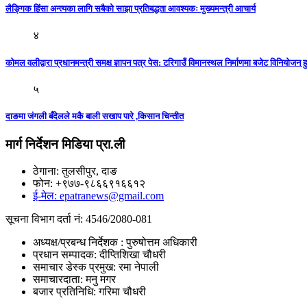
लैङ्गिक हिंसा अन्त्यका लागि सबैको साझा प्रतिबद्धता आवश्यकः मुख्यमन्त्री आचार्य
४
काेमल वलीद्वारा प्रधानमन्त्री समक्ष ज्ञापन पत्र पेस: टरिगाउँ विमानस्थल निर्माणमा बजेट विनियोजन हुन
५
दाङमा जंगली बँदेलले मकै बाली सखाप पारे ,किसान चिन्तीत
मार्ग निर्देशन मिडिया प्रा.ली
ठेगाना: तुलसीपुर, दाङ
फोन: +९७७-९८६६९१६६१२
ई-मेल: epatranews@gmail.com
सूचना विभाग दर्ता नं: 4546/2080-081
अध्यक्ष/प्रबन्ध निर्देशक : पुरुषोत्तम अधिकारी
प्रधान सम्पादक: दीप्तिशिखा चौधरी
समाचार डेस्क प्रमुख: रमा नेपाली
समाचारदाता: मनु मगर
बजार प्रतिनिधि: गरिमा चौधरी