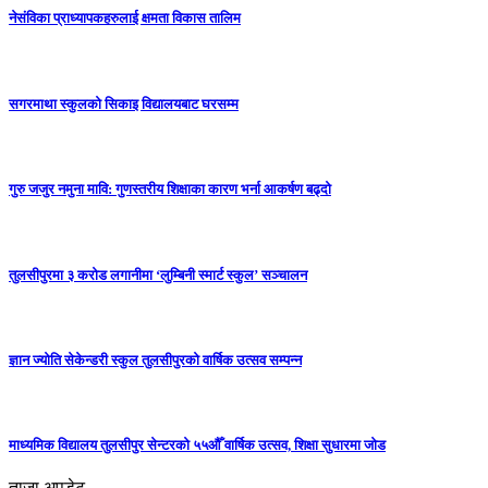
नेसंविका प्राध्यापकहरुलाई क्षमता विकास तालिम
सगरमाथा स्कुलको सिकाइ विद्यालयबाट घरसम्म
गुरु जजुर नमुना मावि: गुणस्तरीय शिक्षाका कारण भर्ना आकर्षण बढ्दो
तुलसीपुरमा ३ करोड लगानीमा ‘लुम्बिनी स्मार्ट स्कुल’ सञ्चालन
ज्ञान ज्योति सेकेन्डरी स्कुल तुलसीपुरको वार्षिक उत्सव सम्पन्न
माध्यमिक विद्यालय तुलसीपुर सेन्टरको ५५औँ वार्षिक उत्सव, शिक्षा सुधारमा जाेड
ताजा अपडेट