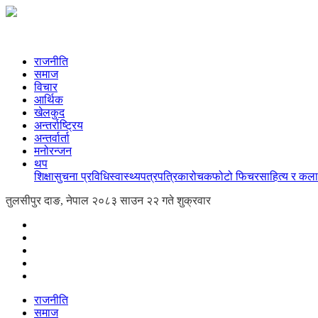
राजनीति
समाज
विचार
आर्थिक
खेलकुद
अन्तर्राष्ट्रिय
अन्तर्वार्ता
मनोरन्जन
थप
शिक्षा
सुचना प्रविधि
स्वास्थ्य
पत्रपत्रिका
रोचक
फोटो फिचर
साहित्य र कला
तुलसीपुर दाङ, नेपाल
२०८३ साउन २२ गते शुक्रवार
राजनीति
समाज