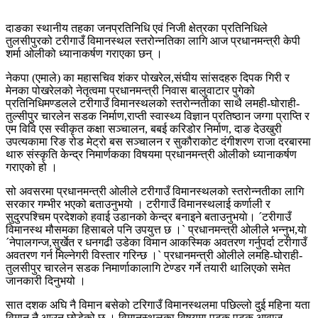
दाङका स्थानीय तहका जनप्रतिनिधि एवं निजी क्षेत्रका प्रतिनिधिले
तुलसीपुरको टरीगाउँ विमानस्थल स्तरोन्नतिका लागि आज प्रधानमन्त्री केपी
शर्मा ओलीको ध्यानाकर्षण गराएका छन् ।
नेकपा (एमाले) का महासचिव शंकर पोखरेल,संघीय सांसदहरु दिपक गिरी र
मेनका पोखरेलको नेतृत्वमा प्रधानमन्त्री निवास बालुवाटार पुगेको
प्रतिनिधिमण्डलले टरीगाउँ विमानस्थलको स्तरोन्नतीका साथै लमही-घोराही-
तुल्सीपुर चारलेन सडक निर्माण,राप्ती स्वास्थ्य विज्ञान प्रतिष्ठान जग्गा प्राप्ति र
एम विवि एस स्वीकृत कक्षा सञ्चालन, बबई करिडोर निर्माण, दाङ देउखुरी
उपत्यकामा रिङ रोड मेट्रो बस सञ्चालन र सुकौराकोट दंगीशरण राजा दरबारमा
थारु संस्कृति केन्द्र निमार्णकका विषयमा प्रधानमन्त्री ओलीको ध्यानाकर्षण
गराएको हो ।
सो अवसरमा प्रधानमन्त्री ओलीले टरीगाउँ विमानस्थलको स्तरोन्नतीका लागि
सरकार गम्भीर भएको बताउनुभयाे । टरीगाउँ विमानस्थलाई कर्णाली र
सुदुरपश्चिम प्रदेशको हवाई उडानको केन्द्र बनाइने बताउनुभयाे। ´टरीगाउँ
विमानस्थ मौसमका हिसाबले पनि उपयुत्त छ ।` प्रधानमन्त्री ओलीले भन्नुभ,याे
´नेपालगन्ज,सुर्खेत र धनगढी उडेका विमान आकस्मिक अवतरण गर्नुपर्दा टरीगाउँ
अवतरण गर्न मिल्नेगरी विस्तार गरिन्छ ।` प्रधानमन्त्री ओलीले लमहि-घोराही-
तुलसीपुर चारलेन सडक निमार्णाकालागि टेण्डर गर्ने तयारी थालिएको समेत
जानकारी दिनुभयो ।
सात दशक अघि नै विमान बसेको टरिगाउँ विमानस्थलमा पछिल्लो दुई महिना यता
विमान नै आउन छोडेको छ । विमानस्थलका विषयमा पटक पटक आवाज