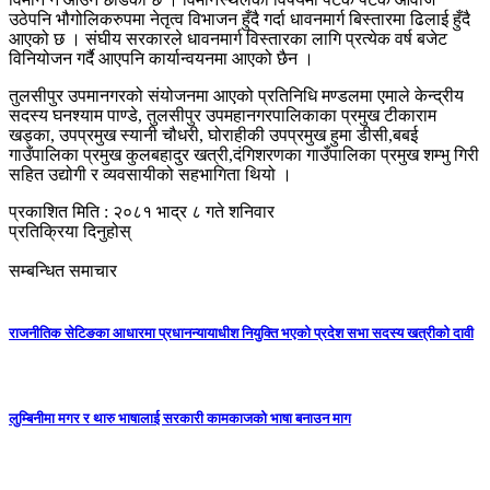
उठेपनि भौगोलिकरुपमा नेतृत्व विभाजन हुँदै गर्दा धावनमार्ग बिस्तारमा ढिलाई हुँदै
आएको छ । संघीय सरकारले धावनमार्ग विस्तारका लागि प्रत्येक वर्ष बजेट
विनियोजन गर्दै आएपनि कार्यान्वयनमा आएको छैन ।
तुलसीपुर उपमानगरको संयोजनमा आएको प्रतिनिधि मण्डलमा एमाले केन्द्रीय
सदस्य घनश्याम पाण्डे, तुलसीपुर उपमहानगरपालिकाका प्रमुख टीकाराम
खड्का, उपप्रमुख स्यानी चौधरी, घोराहीकी उपप्रमुख हुमा डीसी,बबई
गाउँपालिका प्रमुख कुलबहादुर खत्री,दंगिशरणका गाउँपालिका प्रमुख शम्भु गिरी
सहित उद्योगी र व्यवसायीको सहभागिता थियो ।
प्रकाशित मिति : २०८१ भाद्र ८ गते शनिवार
प्रतिक्रिया दिनुहोस्
सम्बन्धित समाचार
राजनीतिक सेटिङका आधारमा प्रधानन्यायाधीश नियुक्ति भएको प्रदेश सभा सदस्य खत्रीको दावी
लुम्बिनीमा मगर र थारु भाषालाई सरकारी कामकाजको भाषा बनाउन माग