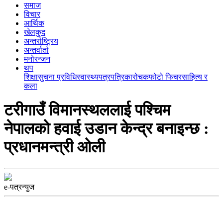
समाज
विचार
आर्थिक
खेलकुद
अन्तर्राष्ट्रिय
अन्तर्वार्ता
मनोरन्जन
थप
शिक्षा
सुचना प्रविधि
स्वास्थ्य
पत्रपत्रिका
रोचक
फोटो फिचर
साहित्य र
कला
टरीगाउँ विमानस्थललाई पश्चिम
नेपालको हवाई उडान केन्द्र बनाइन्छ :
प्रधानमन्त्री ओली
e-पत्रन्युज