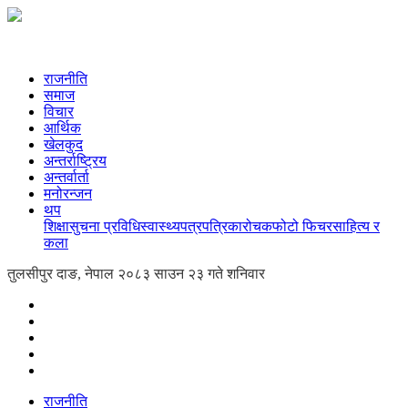
राजनीति
समाज
विचार
आर्थिक
खेलकुद
अन्तर्राष्ट्रिय
अन्तर्वार्ता
मनोरन्जन
थप
शिक्षा
सुचना प्रविधि
स्वास्थ्य
पत्रपत्रिका
रोचक
फोटो फिचर
साहित्य र
कला
तुलसीपुर दाङ, नेपाल
२०८३ साउन २३ गते शनिवार
राजनीति