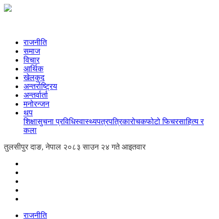
राजनीति
समाज
विचार
आर्थिक
खेलकुद
अन्तर्राष्ट्रिय
अन्तर्वार्ता
मनोरन्जन
थप
शिक्षा
सुचना प्रविधि
स्वास्थ्य
पत्रपत्रिका
रोचक
फोटो फिचर
साहित्य र
कला
तुलसीपुर दाङ, नेपाल
२०८३ साउन २४ गते आइतवार
राजनीति