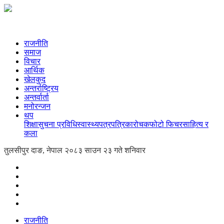
राजनीति
समाज
विचार
आर्थिक
खेलकुद
अन्तर्राष्ट्रिय
अन्तर्वार्ता
मनोरन्जन
थप
शिक्षा
सुचना प्रविधि
स्वास्थ्य
पत्रपत्रिका
रोचक
फोटो फिचर
साहित्य र
कला
तुलसीपुर दाङ, नेपाल
२०८३ साउन २३ गते शनिवार
राजनीति