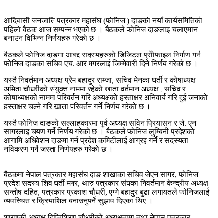
आदिवासी जनजाति पत्रकार महासंघ (फाेनिज ) दाङकाे नयाँ कार्यसमितिकाे
पहिलाे वैठक आज सम्पन्न भएको छ । बैठकले फाेनिज दाङलाइ चलाएमान
बनाउन विभिन्न निर्णयहरु गरेकाे छ ।
बैठकले फाेनिज दाङमा आवद्द सदस्यहरुकाे डिजिटल प्राेाेफाइल निर्माण गर्न
फाेनिज दाङका सचिव एच. आर मगरलाई जिम्मेवारी दिने निर्णय गरेकाे छ ।
यस्तै निवर्तमान अध्यक्ष प्रेेम बहादुर राम्जा, सचिव मेनका घर्ती र काेषाध्यक्ष
अमिता चाैधरीकाे संयुक्त नाममा रहेकाे खाता वर्तमान अध्यक्ष , सचिव र
काेषाध्यक्षकाे नाममा परिवर्तन गरि अध्यक्षकाे हस्ताक्षर अनिवार्य गरि दुई जनाकाे
हस्ताक्षर चल्ने गरि खाता परिवर्तन गर्ने निर्णय गरेकाे छ ।
यस्तै फाेनिज दाङकाे सल्लाहकारमा पुर्व अध्यक्ष सविन प्रियासन र जे. एन
सागरलाइ चयण गर्ने निर्णय गरेकाे छ । बैठकले फाेनिज लुम्बिनी प्रदेशकाे
आगामि अधिवेशन दाङमा गर्न प्रदेश कमिटीलाई आग्रह गर्ने र सदस्यता
नविकरण गर्ने जस्ता निर्णयहरु गरेकाे छ ।
बैठकमा नेपाल पत्रकार महासंघ दाङ शाखाका सचिव जेएन सागर, फाेनिज
प्रदेश सदस्य शिव घर्ती मगर, थारु पत्रकार संघका निवर्तमान केन्द्रीय अध्यक्ष
सन्तोष दहित, पत्रकार प्रकाश चौधरी, एग्गे बहादुर बुढा लगायतले फोनिजलाई
व्यवस्थित र क्रियाशिल बनाउनुपर्ने सुझाव दिएका थिए ।
शाखाकी अध्यक्ष दिप्तिशिखा चौधरीको अध्यक्षतामा तथा नेपाल पत्रकार