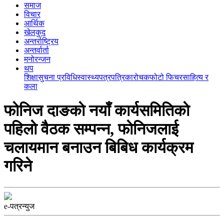
समाज
विचार
आर्थिक
खेलकुद
अन्तर्राष्ट्रिय
अन्तर्वार्ता
मनोरन्जन
थप
शिक्षा
सुचना प्रविधि
स्वास्थ्य
पत्रपत्रिका
रोचक
फोटो फिचर
साहित्य र
कला
फाेनिज दाङकाे नयाँ कार्यसमितिकाे
पहिलाे वैठक सम्पन्न, फाेनिजलाई
चलायमान बनाउन बिबिध कार्यक्रम
गरिने
e-पत्रन्युज