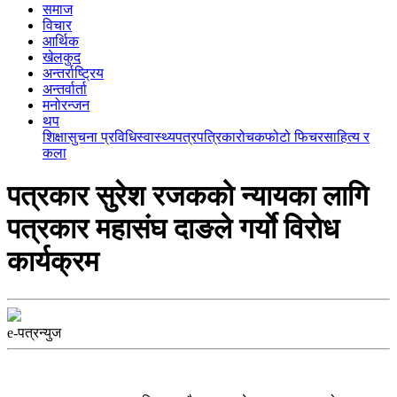
समाज
विचार
आर्थिक
खेलकुद
अन्तर्राष्ट्रिय
अन्तर्वार्ता
मनोरन्जन
थप
शिक्षा
सुचना प्रविधि
स्वास्थ्य
पत्रपत्रिका
रोचक
फोटो फिचर
साहित्य र
कला
पत्रकार सुरेश रजकको न्यायका लागि
पत्रकार महासंघ दाङले गर्याे विराेध
कार्यक्रम
e-पत्रन्युज