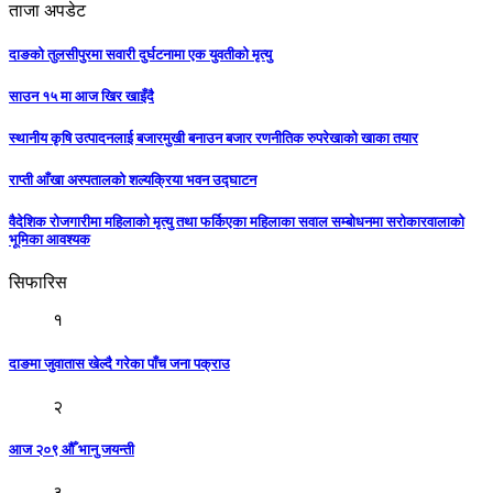
ताजा अपडेट
दाङको तुलसीपुरमा सवारी दुर्घटनामा एक युवतीको मृत्यु
साउन १५ मा आज खिर खाइँदै
स्थानीय कृषि उत्पादनलाई बजारमुखी बनाउन बजार रणनीतिक रुपरेखाको खाका तयार
राप्ती आँखा अस्पतालको शल्यक्रिया भवन उद्घाटन
वैदेशिक रोजगारीमा महिलाको मृत्यु तथा फर्किएका महिलाका सवाल सम्बोधनमा सरोकारवालाको
भूमिका आवश्यक
सिफारिस
१
दाङमा जुवातास खेल्दै गरेका पाँच जना पक्राउ
२
आज २०९ औँ भानु जयन्ती
३