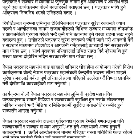
पत्रकार र सञ्चार माध्यममाथि जुनसुकै नाममा हुने आक्रमण र अवरोध सह्य
नहुने एक कार्यक्रममा बाेल्ने बक्ताहरुले बताएका छन् । पत्रकार माथि हुने
आक्रमण निन्दनिय भएको उनिहरुले बताए ।
रिपोर्टिङका क्रममा एभिन्युज टेलिभिजनका पत्रकार सुरेश रजकको ज्यान
गएको र आन्दोलनका नाममा राजावादीहरुले विभिन्न सञ्चार माध्यममा तोडफोड
र आगजनीको प्रयास गरेको भन्दै कुनै पनि बहानामा हुने यस्ता घटना सह्य नहुने
बताएका हुन् । उनीहरुले पत्रकार सुरेश रजकको ज्यानै जाने गरी आगजनी गर्ने
र सञ्चार माध्यममा तोडफोड र आगजनी गर्नेहरुलाई कारवाही गर्न सरकारसँग
माग गरेका छन् । साथै मृतकका परिवारलाई उचित राहत दिदै प्रेसमाथि हुने
यस्ता घटना दोहोरिन नदिन सरकारसँग माग गरेका छन् ।
नेपाल पत्रकार महासंघ दाङ शाखाले शनिबार घोराहीमा आयोजना गरेको विरोध
कार्यक्रममा बोल्दै नेपाल पत्रकार महासंघकी केन्द्रीय सदस्य लीला शाहले
सुरेश रजकलाई बर्बरतापूर्ण तरिकाले हत्या गरिएको उल्लेख गर्दै निष्पक्ष छानबिन
गरी दोषीमाथि कारवाहीको माग गर्नुभयो ।
कार्यक्रमा बोल्दै नेपाल पत्रकार महासंघ लुम्बिनी प्रदेश महासचिव
पाण्डवप्रसाद शर्माले मिडिया र सञ्चारकर्मी सुरक्षित हुन नसके लोकतन्त्र
जोगिन नसक्ने भन्दै मिडिया र मिडियाकर्मी सुरक्षित बनाउनेतिर गम्भीर हुन
राज्यसँग आग्रह गर्नुभयो ।
नेपाल पत्रकार महासंघ दाङका पूर्वअध्यक्ष प्रताप रेग्मीले गणतन्त्रमा पनि
सञ्चारकर्मी र सञ्चार माध्यम असुर िक्षत हुने अवस्थाको अन्त्य हुनुपर्ने
बताउनुभयो । उहाँले आन्दोलनका नाममा गरिएका यस्ता गतिविधि गलत रहेको
भन्दै गलत कार्यको विरोध गर्न सक्नुपर्ने बताउनुभयो ।