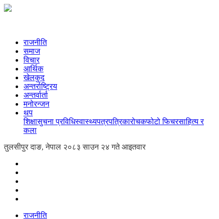
राजनीति
समाज
विचार
आर्थिक
खेलकुद
अन्तर्राष्ट्रिय
अन्तर्वार्ता
मनोरन्जन
थप
शिक्षा
सुचना प्रविधि
स्वास्थ्य
पत्रपत्रिका
रोचक
फोटो फिचर
साहित्य र
कला
तुलसीपुर दाङ, नेपाल
२०८३ साउन २४ गते आइतवार
राजनीति