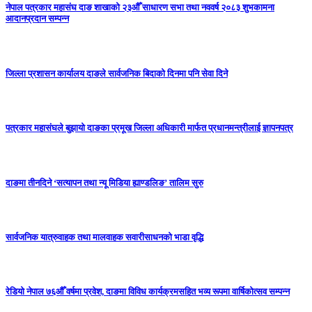
नेपाल पत्रकार महासंघ दाङ शाखाको २३औँ साधारण सभा तथा नववर्ष २०८३ शुभकामना
आदानप्रदान सम्पन्न
जिल्ला प्रशासन कार्यालय दाङले सार्वजनिक बिदाको दिनमा पनि सेवा दिने
पत्रकार महासंघले बुझायो दाङका प्रमूख जिल्ला अधिकारी मार्फत प्रधानमन्त्रीलाई ज्ञापनपत्र
दाङमा तीनदिने ‘सत्यापन तथा न्यू मिडिया ह्याण्डलिङ’ तालिम सुरु
सार्वजनिक यात्रुवाहक तथा मालवाहक सवारीसाधनको भाडा वृद्धि
रेडियो नेपाल ७६औँ वर्षमा प्रवेश, दाङमा विविध कार्यक्रमसहित भव्य रूपमा वार्षिकोत्सव सम्पन्न