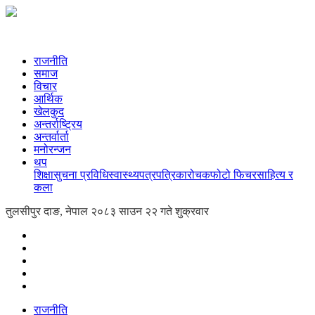
राजनीति
समाज
विचार
आर्थिक
खेलकुद
अन्तर्राष्ट्रिय
अन्तर्वार्ता
मनोरन्जन
थप
शिक्षा
सुचना प्रविधि
स्वास्थ्य
पत्रपत्रिका
रोचक
फोटो फिचर
साहित्य र
कला
तुलसीपुर दाङ, नेपाल
२०८३ साउन २२ गते शुक्रवार
राजनीति