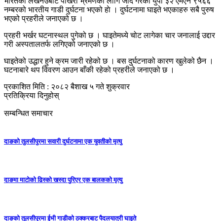
भारतको लखनउबाट पोखरा भ्रमणका लागि जाँदै गरेको युपी ३२ एमएन ९५६६
नम्बरको भारतीय गाडी दुर्घटना भएको हाे । दुर्घटनामा घाइते भएकाहरु सबै पुरुष
भएको प्रहरीले जनाएको छ ।
प्रहरी भर्खर घटनास्थल पुगेको छ । घाइतेमध्ये चोट लागेका चार जनालाई उद्दार
गरी अस्पतालतर्फ लगिएको जनाएको छ ।
घाइतेको उद्धार हुने क्रम जारी रहेको छ । बस दुर्घटनाको कारण खुलेको छैन ।
घटनाबारे थप विवरण आउन बाँकी रहेको प्रहरीले जनाएको छ ।
प्रकाशित मिति : २०८२ बैशाख ५ गते शुक्रवार
प्रतिक्रिया दिनुहोस्
सम्बन्धित समाचार
दाङको तुलसीपुरमा सवारी दुर्घटनामा एक युवतीको मृत्यु
दाङमा माटोको ढिस्को खस्दा पुरिएर एक बालकको मृत्यु
दाङको तुलसीपुरमा ईभी गाडीको ठक्करबाट पैदलयात्री घाइते