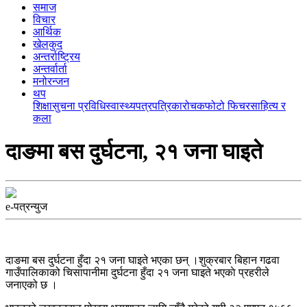
समाज
विचार
आर्थिक
खेलकुद
अन्तर्राष्ट्रिय
अन्तर्वार्ता
मनोरन्जन
थप
शिक्षा
सुचना प्रविधि
स्वास्थ्य
पत्रपत्रिका
रोचक
फोटो फिचर
साहित्य र
कला
दाङमा बस दुर्घटना, २१ जना घाइते
e-पत्रन्युज
दाङमा बस दुर्घटना हुँदा २१ जना घाइते भएका छन् ।शुक्रबार बिहान गढवा
गाउँपालिकाको चिसापानीमा दुर्घटना हुँदा २१ जना घाइते भएकाे प्रहरीले
जनाएको छ ।