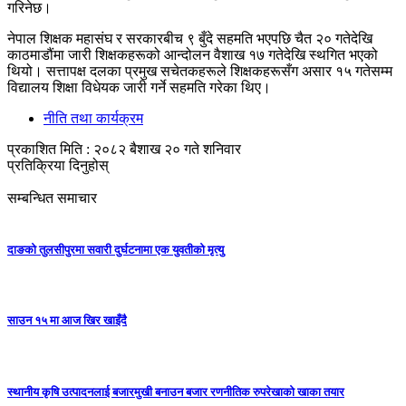
गरिनेछ।
नेपाल शिक्षक महासंघ र सरकारबीच ९ बुँदे सहमति भएपछि चैत २० गतेदेखि
काठमाडौंमा जारी शिक्षकहरूको आन्दोलन वैशाख १७ गतेदेखि स्थगित भएको
थियो। सत्तापक्ष दलका प्रमुख सचेतकहरूले शिक्षकहरूसँग असार १५ गतेसम्म
विद्यालय शिक्षा विधेयक जारी गर्ने सहमति गरेका थिए।
नीति तथा कार्यक्रम
प्रकाशित मिति : २०८२ बैशाख २० गते शनिवार
प्रतिक्रिया दिनुहोस्
सम्बन्धित समाचार
दाङको तुलसीपुरमा सवारी दुर्घटनामा एक युवतीको मृत्यु
साउन १५ मा आज खिर खाइँदै
स्थानीय कृषि उत्पादनलाई बजारमुखी बनाउन बजार रणनीतिक रुपरेखाको खाका तयार