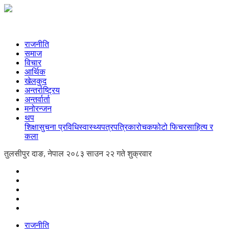
राजनीति
समाज
विचार
आर्थिक
खेलकुद
अन्तर्राष्ट्रिय
अन्तर्वार्ता
मनोरन्जन
थप
शिक्षा
सुचना प्रविधि
स्वास्थ्य
पत्रपत्रिका
रोचक
फोटो फिचर
साहित्य र
कला
तुलसीपुर दाङ, नेपाल
२०८३ साउन २२ गते शुक्रवार
राजनीति