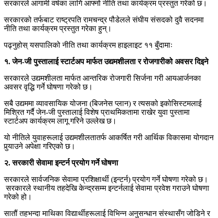
सरकारले आगामी वर्षका लागि आफ्नो नीति तथा कार्यक्रम प्रस्तुत गरेको छ।
सरकारको तर्फबाट राष्ट्रपति रामचन्द्र पौडेलले संघीय संसदको दुवै सदनमा
नीति तथा कार्यक्रम प्रस्तुत गरेका हुन्।
पढ्नुहोस् यसपालिको नीति तथा कार्यक्रम हाइलाइट ११ बुँदामाः
१. जेन-जी पुस्तालाई स्टार्टअप मार्फत उद्यमशीलता र रोजगारीको अवसर दिइने
सरकारले उद्यमशीलता मार्फत आन्तरिक रोजगारी सिर्जना गरी आयआर्जनका
अवसर वृद्धि गर्ने घोषणा गरेको छ।
सबै उद्यममा व्यावसायिक योजना (बिजनेस प्लान) र त्यसको इकोसिस्टमलाई
मिश्रित गर्दै जेन-जी पुस्तालाई विशेष प्राथमिकतामा राखेर युवा पुस्तामा
स्टार्टअप कार्यक्रम लागू गरिने उल्लेख छ।
यो नीतिले युवाहरूलाई उद्यमशीलतातर्फ आकर्षित गरी आर्थिक विकासमा योगदान
पुर्‍याउने अपेक्षा गरिएको छ।
२. सरकारी सेवामा इन्टर्न प्रयोग गर्ने घोषणा
सरकारले सार्वजनिक सेवामा प्रशिक्षार्थी (इन्टर्न) प्रयोग गर्ने घोषणा गरेको छ।
सरकारले स्थानीय तहदेखि केन्द्रसम्म इन्टर्नलाई सेवामा प्रवेश गराउने घोषणा
गरेको हो।
सातौं तहभन्दा माथिका विद्यार्थीहरूलाई विभिन्न अनुसन्धान संस्थासँग जोडिने र