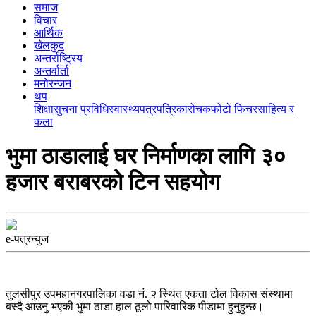
समाज
विचार
आर्थिक
खेलकुद
अन्तर्राष्ट्रिय
अन्तर्वार्ता
मनोरन्जन
थप
शिक्षा
सुचना प्रविधि
स्वास्थ्य
पत्रपत्रिका
रोचक
फोटो फिचर
साहित्य र
कला
भुमा ठाडालाई घर निर्माणका लागि ३०
हजार बराबरको टिन सहयोग
e-पत्रन्युज
तुलसीपुर उपमहानगरपालिका वडा नं. २ स्थित एकता टोल विकास संस्थामा
बस्दै आउनु भएकी भुमा ठाडा हाल ठूलो पारिवारिक पीडामा हुनुहुन्छ।