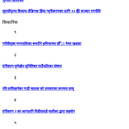
भूमिका आवश्यक
तुलसीपुरमा विपद्मा लैङ्गिक हिंसा न्यूनीकरणका लागि १२ बुँदे सञ्चार रणनीति
सिफारिस
१
गरीवीमुक्त नगरपालिका बनाउँने अभियानमा छौँ ः मेयर खड्का
२
दंगीशरण पूर्णखोप सुनिश्चित गाउँपालिका घोषणा
३
रवि लामिछानेका गाडी चालक को उपचारका क्रममा मृत्यु
४
दंगीशरण २ का आगलागि पिडीतलाई पालीका द्धारा सहयोग
५