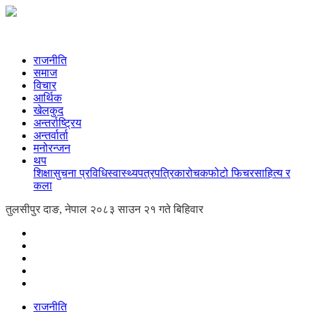
राजनीति
समाज
विचार
आर्थिक
खेलकुद
अन्तर्राष्ट्रिय
अन्तर्वार्ता
मनोरन्जन
थप
शिक्षा
सुचना प्रविधि
स्वास्थ्य
पत्रपत्रिका
रोचक
फोटो फिचर
साहित्य र
कला
तुलसीपुर दाङ, नेपाल
२०८३ साउन २१ गते बिहिवार
राजनीति