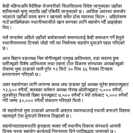
केही महिनाअघि वैदेशिक रोजगारीको सिलसिलामा विदेश जानुभएका उहाँका
श्रीमानको मृत्यु भएपछि उहाँ एक्लिँदै जानुभएको छ। आर्थिक अवस्था कमजोर
भएकाले उहाँको घरमा बस्न र खानको समेत ठोस व्यवस्था थिएन। अहिलेसम्म
गाउँ छरछिमेकका स्थानीयवासीले खान बस्नका लागि सहयोग गर्दै आइरहेका
थिए।
यसै सन्दर्भमा अहिले उहाँको बसोबासको समस्यालाई केही समाधान गर्ने हेतुले
स्थानीयस्तरमा टिनको जोहो गरी घर निर्माणमा सहयोग पुर्‍याउने पहल गरिएको
छ।
आज बिहान वडाध्यक्ष भिम योगीज्यूको प्रमुख आतिथ्यता, वडा सदस्य हुमा
घर्तीज्यूको विशेष आतिथ्यता तथा एकता टोल विकास संस्थाका अध्यक्षज्यूको
रोबरमा भुमा ठाडाको घरमै पुगेर १२ फिटे २० पिस ३६ गेजका टिनहरू
हस्तान्तरण गरिएको छ।
उक्त सहयोगका लागि लायन्स क्लब अफ दाङका पूर्व अध्यक्ष सुरेश हमालज्यूबाट
१२,६०० रुपैयाँ, क्लबका वर्तमान अध्यक्ष गोरख ओलीज्यूबाट ५,००० रुपैयाँ,
तुलसीपुर निवासी खिमा पुनज्यूबाट ७,५०० रुपैयाँ र मेरो तर्फबाट ५,००० रुपैयाँ
गरी जम्मा ३०,००० रुपैयाँ संकलन गरिएको थियो।
यो सहयोगले भुमा ठाडाको अस्थायी आश्रय व्यवस्थालाई स्थायी बनाउने दिशामा
महत्वपूर्ण टेवा पुर्‍याउने विश्वास लिइएको छ।
सहयोगदाताहरूप्रति कृतज्ञता व्यक्त गर्दै स्थानीय विकास संस्थाले आगामी
दिनमा यस्ता सहयोग कार्यलाई निरन्तरता दिने प्रतिबद्धता जनाएको छ।