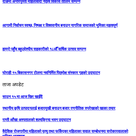
दाङमा अन्तरपुस्ता महिलावादी नेतृत्व विकास तालिम सम्पन्न
आगामी निर्वाचन स्वच्छ, निष्पक्ष र विश्वसनीय बनाउन नागरिक समाजको भूमिका महत्वपूर्ण
हाम्रो पहुँच बहुउद्देश्यीय सहकारीको १८औँ वार्षिक उत्सव सम्पन्न
घोराही १५ बिकासनगर टोलमा नवनिर्मित पितृमोक्ष संस्कार गृहको उद्घाटन
ताजा अपडेट
साउन १५ मा आज खिर खाइँदै
स्थानीय कृषि उत्पादनलाई बजारमुखी बनाउन बजार रणनीतिक रुपरेखाको खाका तयार
राप्ती आँखा अस्पतालको शल्यक्रिया भवन उद्घाटन
वैदेशिक रोजगारीमा महिलाको मृत्यु तथा फर्किएका महिलाका सवाल सम्बोधनमा सरोकारवालाको