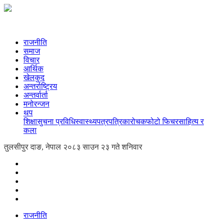
राजनीति
समाज
विचार
आर्थिक
खेलकुद
अन्तर्राष्ट्रिय
अन्तर्वार्ता
मनोरन्जन
थप
शिक्षा
सुचना प्रविधि
स्वास्थ्य
पत्रपत्रिका
रोचक
फोटो फिचर
साहित्य र
कला
तुलसीपुर दाङ, नेपाल
२०८३ साउन २३ गते शनिवार
राजनीति