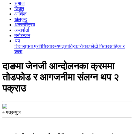
समाज
विचार
आर्थिक
खेलकुद
अन्तर्राष्ट्रिय
अन्तर्वार्ता
मनोरन्जन
थप
शिक्षा
सुचना प्रविधि
स्वास्थ्य
पत्रपत्रिका
रोचक
फोटो फिचर
साहित्य र
कला
दाङमा जेनजी आन्दोलनका क्रममा
तोडफोड र आगजनीमा संलग्न थप २
पक्राउ
e-पत्रन्युज