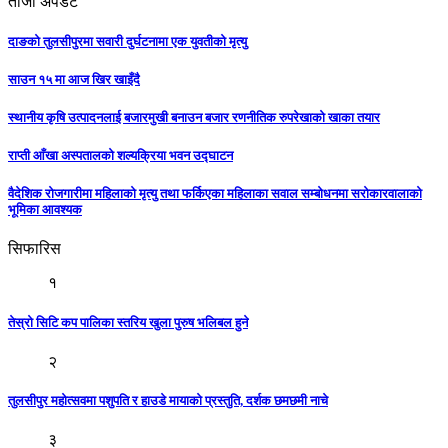
ताजा अपडेट
दाङको तुलसीपुरमा सवारी दुर्घटनामा एक युवतीको मृत्यु
साउन १५ मा आज खिर खाइँदै
स्थानीय कृषि उत्पादनलाई बजारमुखी बनाउन बजार रणनीतिक रुपरेखाको खाका तयार
राप्ती आँखा अस्पतालको शल्यक्रिया भवन उद्घाटन
वैदेशिक रोजगारीमा महिलाको मृत्यु तथा फर्किएका महिलाका सवाल सम्बोधनमा सरोकारवालाको
भूमिका आवश्यक
सिफारिस
१
तेस्रो सिटि कप पालिका स्तरिय खुला पुरुष भलिबल हुने
२
तुलसीपुर महोत्सवमा पशुपति र हाउडे मायाकाे प्रस्तुति, दर्शक छमछमी नाचे
३