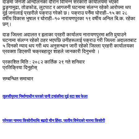
दाङमा जेनजी आन्दोलनका दौरान विभिन्न सरकारी कार्यालयमा भएको
ढुङ्गामुढा, तोडफोड, लुटपाट र आगजनी घटनामा संलग्न रहेको आरोपमा थप
दुई जनालाई प्रहरीले पक्राउ गरेको छ। पक्राउ पर्नेमा घोराही–१५ का २८
वर्षीय विकास भुषाल र घोराही–१० नारायणपुरका १९ वर्षीय अनिल बि.क. रहेका
छन्।
दाङ जिल्ला अदालत र इलाका प्रहरी कार्यालय नारायणपुरमा क्षति पुर्‍याउने
घटनामा संलग्न रहेको ठहर भएपछि उनीहरूलाई पक्राउ गरी जिल्ला अदालतबाट
५ दिनको म्याद थप गरी थप अनुसन्धान जारी रहेको जिल्ला प्रहरी कार्यालयका
प्रवक्ता डिएसपी चक्रबहादुर शाहले जानकारी दिनुभयाे ।
प्रकाशित मिति : २०८२ कार्तिक २९ गते शनिवार
प्रतिक्रिया दिनुहोस्
सम्बन्धित समाचार
तुलसीपुरमा निर्माणाधीन घरको पानी ट्यांकीमा दुई वटा शव फेला
प्रेमका नाममा किशोरीमाथि बढ्दो यौन हिंसा, जातीय विभेदको मारमा किशोरी