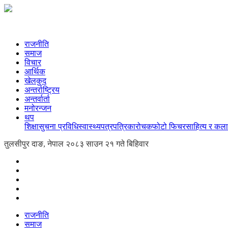
राजनीति
समाज
विचार
आर्थिक
खेलकुद
अन्तर्राष्ट्रिय
अन्तर्वार्ता
मनोरन्जन
थप
शिक्षा
सुचना प्रविधि
स्वास्थ्य
पत्रपत्रिका
रोचक
फोटो फिचर
साहित्य र कला
तुलसीपुर दाङ, नेपाल
२०८३ साउन २१ गते बिहिवार
राजनीति
समाज