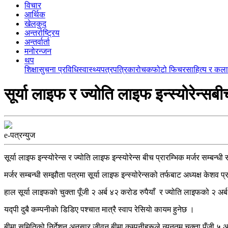
विचार
आर्थिक
खेलकुद
अन्तर्राष्ट्रिय
अन्तर्वार्ता
मनोरन्जन
थप
शिक्षा
सुचना प्रविधि
स्वास्थ्य
पत्रपत्रिका
रोचक
फोटो फिचर
साहित्य र कला
सूर्या लाइफ र ज्योति लाइफ इन्स्योरेन्सबी
e-पत्रन्युज
सूर्या लाइफ इन्स्योरेन्स र ज्योति लाइफ इन्स्योरेन्स बीच प्रारम्भिक मर्जर सम्
मर्जर सम्बन्धी सम्झौता पत्रमा सूर्या लाइफ इन्स्योरेन्सको तर्फबाट अध्यक्ष केशव 
हाल सूर्या लाइफको चुक्ता पूँजी २ अर्ब ४२ करोड रुपैयाँ र ज्योति लाइफको २ अर्ब
यद्पी दुबै कम्पनीकाे डिडिए पश्चात मात्रै स्वाप रेसियाे कायम हुनेछ ।
बीमा समितिको निर्देशन अनुसार जीवन बीमा कम्पनीहरूले न्युनतम चुक्ता पूँजी ५ अर्ब र