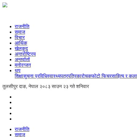
राजनीति
समाज
विचार
आर्थिक
खेलकुद
अन्तर्राष्ट्रिय
अन्तर्वार्ता
मनोरन्जन
थप
शिक्षा
सुचना प्रविधि
स्वास्थ्य
पत्रपत्रिका
रोचक
फोटो फिचर
साहित्य र कला
तुलसीपुर दाङ, नेपाल
२०८३ साउन २३ गते शनिवार
राजनीति
समाज