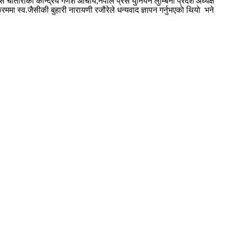
 चौतारीका केन्द्रिय गणेश आचार्य,नेपाल प्रेस युनियन लुम्बिनी प्रदेश अध्यक्ष
 स्व.जैसीकी बुहारी नारायणी रजौरेले धन्यवाद ज्ञापन गर्नुभएकाे थियाे भने