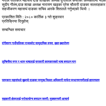
नेपाल पत्रकार महासघं दाङ शाखाका अध्यक्ष दुर्गालाल केसीको अध्यक्षतामा भएको का
सुदीप गौतम,दाङ शाखा अध्यक्ष नारायण खड्का प्रेस चौतारी दाङका सल्लाहकार जे
सहजीकरण महासघं दाङका सचिव आरके शितलले गर्नुभएकाे थियाे ।
प्रकाशित मिति : २०८० कार्तिक ३ गते शुक्रवार
प्रतिक्रिया दिनुहोस्
सम्बन्धित समाचार
दंगीशरण गाउँपालिका राजाकाेट सामुदायिक वनमा वृहत् वृक्षारोपण
लुम्बिनीमा मगर र थारु भाषालाई सरकारी कामकाजको भाषा बनाउन माग
पत्रकार महासंघले बुझायो दाङका प्रमूख जिल्ला अधिकारी मार्फत प्रधानमन्त्रीलाई ज्ञापनपत्र
सहकारी क्षेत्रलाई भरोसायोग्य बनाउन जरुरी: मुख्यमन्त्री आचार्य