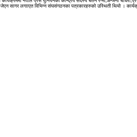
र्यक्रममा नेपाल प्रेस युनियनका केन्द्रिय सदस्य चेतन रेग्मी,अन्जना चौधरी,प्रेस
एन सागर लगााएत विभिन्न संघसंगठनका पत्रकारहरुको उस्थिती थियो । कार्यक्रममा