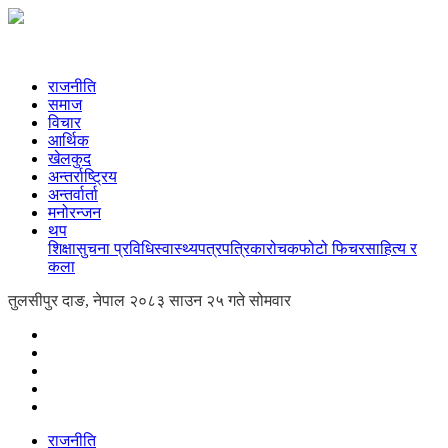
राजनीति
समाज
विचार
आर्थिक
खेलकुद
अन्तर्राष्ट्रिय
अन्तर्वार्ता
मनोरन्जन
थप
शिक्षा
सुचना प्रविधि
स्वास्थ्य
पत्रपत्रिका
रोचक
फोटो फिचर
साहित्य र
कला
तुलसीपुर दाङ, नेपाल
२०८३ साउन २५ गते सोमवार
राजनीति