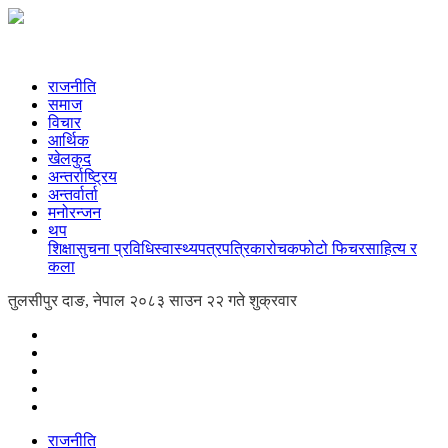
राजनीति
समाज
विचार
आर्थिक
खेलकुद
अन्तर्राष्ट्रिय
अन्तर्वार्ता
मनोरन्जन
थप
शिक्षा
सुचना प्रविधि
स्वास्थ्य
पत्रपत्रिका
रोचक
फोटो फिचर
साहित्य र
कला
तुलसीपुर दाङ, नेपाल
२०८३ साउन २२ गते शुक्रवार
राजनीति