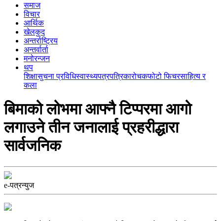
समाज
विचार
आर्थिक
खेलकुद
अन्तर्राष्ट्रिय
अन्तर्वार्ता
मनोरन्जन
थप
शिक्षा
सुचना प्रविधि
स्वास्थ्य
पत्रपत्रिका
रोचक
फोटो फिचर
साहित्य र
कला
बिमाको लोभमा आफ्नै टिप्परमा आगो
लगाउने तीन जनालाई प्रहरीद्धारा
सार्वजनिक
e-पत्रन्युज