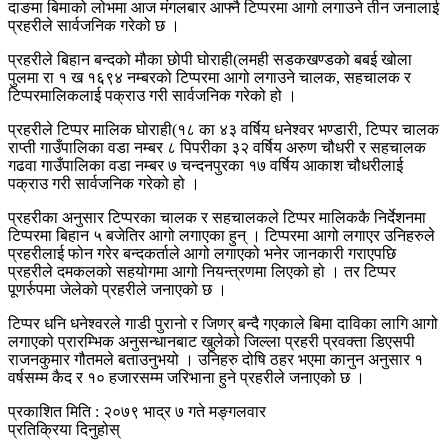
दाङमा बिमाको लोभमा आज मंगलबार आफ्नै टिप्परमा आगो लगाउने तीन जनालाई
प्रहरीले सार्वजनिक गरेको छ ।
प्रहरीले बिहान बन्दको मौका छोपी घोराही(लमही सडकखण्डको बबई खोला
पुलमा रा १ ख १६९४ नम्बरको टिप्परमा आगो लगाउने चालक, सहचालक र
टिप्परमालिकलाई पक्राउ गरी सार्वजनिक गरेको हो ।
प्रहरीले टिप्पर मालिक घोराही(१८ का ४३ वर्षिय धनेश्वर भण्डारी, टिप्पर चालक
राप्ती गाउँपालिका वडा नम्बर ८ पिपरीका ३२ वर्षिय अरुण चौधरी र सहचालक
गढवा गाउँपालिका वडा नम्बर ७ चन्दनपुरका १७ वर्षिय आकाश चौधरीलाई
पक्राउ गरी सार्वजनिक गरेको हो ।
प्रहरीका अनुसार टिप्परका चालक र सहचालकले टिप्पर मालिककै निर्देशनमा
टिप्परमा बिहान ५ बजेतिर आगो लगाएका हुन् । टिप्परमा आगो लगाएर उनिहरुले
प्रहरीलाई फोन गरेर बन्दकर्ताले आगो लगाएको भनेर जानकारी गराएपछि
प्रहरीले दमकलको सहयोगमा आगो नियन्त्रणमा लिएको हो । तर टिप्पर
पूणर्रुपमा जेलेको प्रहरीले जनाएको छ ।
टिप्पर धनि धनेश्वरले गाडी पुरानो र जिणर् बन्दै गएकाले बिमा दाविका लागि आगो
लगाएको प्रारम्भिक अनुसन्धानबाट खुलेको जिल्ला प्रहरी प्रवक्ता डिएसपी
राजनकुमार गौतमले बताउनुभयो । उनिहरु दोषि ठहर भएमा कानुन अनुसार १
वर्षसम्म कैद र १० हजारसम्म जरिभाना हुने प्रहरीले जनाएको छ ।
प्रकाशित मिति : २०७९ भाद्र ७ गते मङ्गलवार
प्रतिक्रिया दिनुहोस्