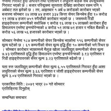
नेप्सेमा गिरावट हुँदा उत्पादन तथा प्रशोधन र लघुवित्त बाहेक सबै उपसूचकमा
गिरावट भएको छ । बजार परिसूचमा सुस्ताता देखिंदा कारोबार रकम पनि १
अर्बबाट तल झरेको छ । तर, आइतबार १ अर्ब ७ करोडको कारोबार भएको
बजारमा सोमबार २४ लाख ४४ हजार ३३४ कित्ता सेयर किनबेच हुँदा ९० करोड
९९ लाख ४ हजार ७५१ रुपैयाँको कारोबार भएको छ । जसमध्ये रिडी
हाइड्रोपावर कम्पनीको सर्वाधिक ९ करोड ९६ लाख ९५ लाखको कारोबार हुँदा
हिमालयन एभरेष्ट इन्स्योरेन्सको ४ करोड ५९ लाख ७९ हजार र नबिल बैंकको ४
करोड ५६ लाख ५६ हजारको कारोबार भएको छ ।
सोमबार नेप्सेमा १८७ कम्पनीको सेयर किनबेच भएकोमा ११६ कम्पनीको सेयर
मूल्य घटेको छ । ६१ कम्पनीको सेयर मूल्य वृद्धि हुँदा १० कम्पनीको भने स्थिर छ
। सोमबार कारोबार भएकामध्ये मैलुङ खोला जलविद्युत् कम्पनीको सेयर मूल्य
७.४३ प्रतिशतले वृद्धि हुँदा हिमालयन एभरेष्ट इन्स्योरेन्सको ३.९३ प्रतिशत र
रिडी हाइड्रोपावरको सेयर मूल्य ३.२३ प्रतिशतले बढेको छ ।
यता रुरु जलविद्युत् कम्पनीको सेयर मूल्य ६.५५ प्रतिशतले गिरावट हुँदा आशा
लघुवित्तको सेयर मूल्य ३.६६ प्रतिशत र जोशी हाइड्रोपावर कम्पनीको सेयर
मूल्य ३.०४ प्रतिशतले गिरावट भएको छ ।
प्रकाशित मिति : २०७९ भाद्र २० गते सोमवार
प्रतिक्रिया दिनुहोस्
सम्बन्धित समाचार