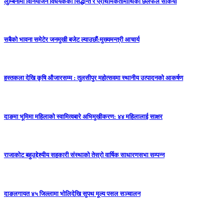
लुम्बिनीमा विनियोजन विधेयकका सिद्धान्त र प्राथमिकतामाथिको छलफल सकियो
सबैको भावना समेटेर जनमुखी बजेट ल्याउछाैं:मुख्यमन्त्री आचार्य
हस्तकला देखि कृषि औजारसम्म : तुलसीपुर महोत्सवमा स्थानीय उत्पादनको आकर्षण
दाङमा भूमिमा महिलाको स्वामित्वबारे अभिमुखीकरण: ४४ महिलालाई साक्षर
राजाकाेट बहुउद्देश्यीय सहकारी संस्थाको तेस्रो वार्षिक साधारणसभा सम्पन्न
दाङलगायत ४५ जिल्लामा भोलिदेखि सुपथ मूल्य पसल सञ्चालन