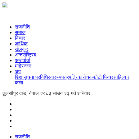
राजनीति
समाज
विचार
आर्थिक
खेलकुद
अन्तर्राष्ट्रिय
अन्तर्वार्ता
मनोरन्जन
थप
शिक्षा
सुचना प्रविधि
स्वास्थ्य
पत्रपत्रिका
रोचक
फोटो फिचर
साहित्य र
कला
तुलसीपुर दाङ, नेपाल
२०८३ साउन २३ गते शनिवार
राजनीति