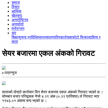
समाज
विचार
आर्थिक
खेलकुद
अन्तर्राष्ट्रिय
अन्तर्वार्ता
मनोरन्जन
थप
शिक्षा
सुचना प्रविधि
स्वास्थ्य
पत्रपत्रिका
रोचक
फोटो फिचर
साहित्य र
कला
सेयर बजारमा एकल अंकको गिरावट
e-पत्रन्युज
साताको दोस्रो कारोबार दिन सेयर बजारमा एकल अंकको गिरावट भएको छ ।
सोमबार बजार परिसूचक नेप्से ४.२९ अंक (०.२२ प्रतिशत) ले गिरावट भएर
१९७३.०१ अंकमा बन्द भएको छ ।