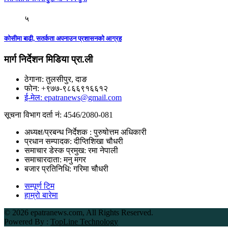
५
कोसीमा बाढी, सतर्कता अपनाउन प्रशासनको आग्रह
मार्ग निर्देशन मिडिया प्रा.ली
ठेगाना: तुलसीपुर, दाङ
फोन: +९७७-९८६६९१६६१२
ई-मेल: epatranews@gmail.com
सूचना विभाग दर्ता नं: 4546/2080-081
अध्यक्ष/प्रबन्ध निर्देशक : पुरुषोत्तम अधिकारी
प्रधान सम्पादक: दीप्तिशिखा चौधरी
समाचार डेस्क प्रमुख: रमा नेपाली
समाचारदाता: मनु मगर
बजार प्रतिनिधि: गरिमा चौधरी
सम्पूर्ण टिम
हाम्रो बारेमा
©
2026 epatranews.com, All Rights Reserved.
Powered By :
TopLine Technology