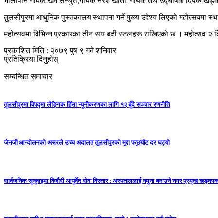
भोलीपनि गायक खेम सेन्चुरी,गायक नरेश खाती, गायक तथ उद्घोषक दिपक खड्का, 
तुलसीपुरमा आधुनिक पुस्तकालय स्थापना गर्ने मुख्य उद्देश्य लिएको महोत्सवमा स
महोत्सवमा विभिन्न प्रकारका तीन सय बढी स्टलहरू राखिएको छ । महोत्सव २ द
प्रकाशित मिति : २०७९ पुष ९ गते शनिवार
प्रतिक्रिया दिनुहोस्
सम्बन्धित समाचार
तुलसीपुरमा विपद्मा लैङ्गिक हिंसा न्यूनीकरणका लागि १२ बुँदे सञ्चार रणनीति
जेनजी आन्दोलनको असरले उच्च अदालत तुलसीपुरको मुद्दा फछ्र्यौट दर घट्यो
सार्वजनिक सुनुवाइमा विजाैरी आयुर्वेद सेवा विस्तार : अस्पताललाई नमुना बनाउने नगर प्रमुख खड्काकाे