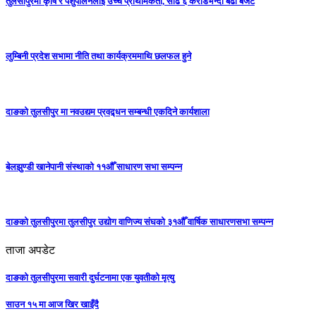
तुलसीपुरमा कृषि र पशुपालनलाई उच्च प्राथमिकता, साढे ६ करोडभन्दा बढी बजेट
लुम्बिनी प्रदेश सभामा नीति तथा कार्यक्रममाथि छलफल हुने
दाङको तुलसीपुर मा नवउद्यम प्रवद्र्धन सम्बन्धी एकदिने कार्यशाला
बेलझुण्डी खानेपानी संस्थाको ११औँ साधारण सभा सम्पन्न
दाङको तुलसीपुरमा तुलसीपुर उद्योग वाणिज्य संघको ३१औँ वार्षिक साधारणसभा सम्पन्न
ताजा अपडेट
दाङको तुलसीपुरमा सवारी दुर्घटनामा एक युवतीको मृत्यु
साउन १५ मा आज खिर खाइँदै