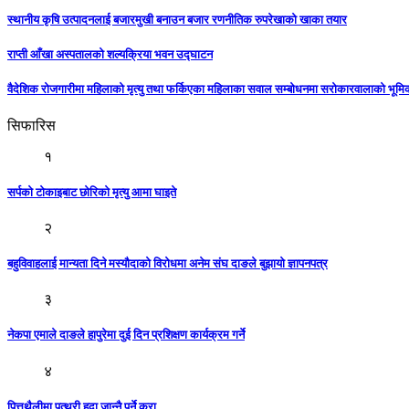
स्थानीय कृषि उत्पादनलाई बजारमुखी बनाउन बजार रणनीतिक रुपरेखाको खाका तयार
राप्ती आँखा अस्पतालको शल्यक्रिया भवन उद्घाटन
वैदेशिक रोजगारीमा महिलाको मृत्यु तथा फर्किएका महिलाका सवाल सम्बोधनमा सरोकारवालाको भूम
सिफारिस
१
सर्पकाे टाेकाइबाट छाेरिकाे मृत्यु आमा घाइते
२
बहुविवाहलाई मान्यता दिने मस्यौदाको विरोधमा अनेम संघ दाङले बुझायाे ज्ञापनपत्र
३
नेकपा एमाले दाङले हापुरेमा दुई दिन प्रशिक्षण कार्यक्रम गर्ने
४
पित्तथैलीमा पत्थरी हुदा जान्नै पर्ने कुरा