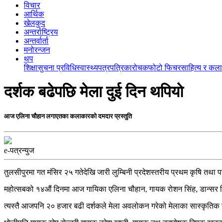
विचार
आर्थिक
खेलकुद
अन्तर्राष्ट्रिय
अन्तर्वार्ता
मनोरन्जन
थप
शिक्षा
सुचना प्रविधि
स्वास्थ्य
पत्रपत्रिका
रोचक
फोटो फिचर
साहित्य र कला
दर्शक बढेपछि मेला दुई दिन थपियाे
आज एलिना चाैहान लगाएतका कलाकारकाे दमदार प्रस्तुति
e-पत्रन्युज
तुलसीपुरमा गत मंसिर २५ गतेदेखि जारी लुम्बिनी प्रदेशस्तरीय प्रथम कृषि त
महोत्सबको १४औं दिनमा आज गायिका एलिना चौहान, गायक रोशन सिंह, डान्सर निश
त्यस्तै आजपनि २० हजार बढी दर्शकले मेला अवलोकन गरेको मेलाका सास्कृतिक सह