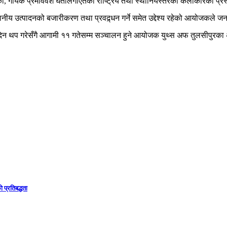
गायक प्रेमविवश घर्तीलगाएतका राष्ट्रिय तथा स्थानियस्तरका कलाकारको प्रस्त
्थानीय उत्पादनको बजारीकरण तथा प्रवद्र्धन गर्ने समेत उद्देश्य रहेको आयोजकले 
िन थप गरेसँगै आगामी ११ गतेसम्म सञ्चालन हुने आयोजक युथ्स अफ तुलसीपुरका अ
 प्रतिबद्धता