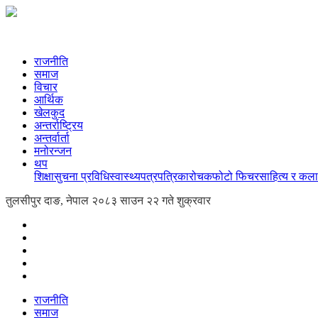
राजनीति
समाज
विचार
आर्थिक
खेलकुद
अन्तर्राष्ट्रिय
अन्तर्वार्ता
मनोरन्जन
थप
शिक्षा
सुचना प्रविधि
स्वास्थ्य
पत्रपत्रिका
रोचक
फोटो फिचर
साहित्य र कला
तुलसीपुर दाङ, नेपाल
२०८३ साउन २२ गते शुक्रवार
राजनीति
समाज