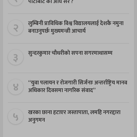
पार्टीबाट काे अघि सरे ?
२
लुम्बिनी प्राविधिक विश्व विद्यालयलाई देशकै नमुना
बनाउनुपर्छः मुख्यमन्त्री आचार्य
३
सुन्दरकुमार चाैधरीकाे सपना सगरमाथासम्म
४
“युवा पलायन र रोजगारी सिर्जनाः अन्तर्राष्ट्रिय मानव
अधिकार दिवसमा नागरिक संवाद”
५
खरका छाना हटाएर जस्तापाता, लमहि नगरद्दारा
अनुगमन