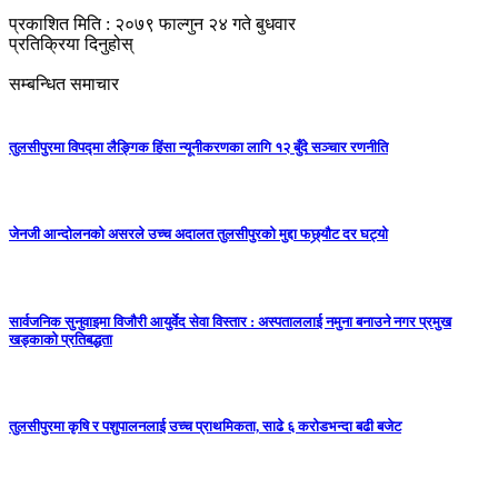
प्रकाशित मिति : २०७९ फाल्गुन २४ गते बुधवार
प्रतिक्रिया दिनुहोस्
सम्बन्धित समाचार
तुलसीपुरमा विपद्मा लैङ्गिक हिंसा न्यूनीकरणका लागि १२ बुँदे सञ्चार रणनीति
जेनजी आन्दोलनको असरले उच्च अदालत तुलसीपुरको मुद्दा फछ्र्यौट दर घट्यो
सार्वजनिक सुनुवाइमा विजाैरी आयुर्वेद सेवा विस्तार : अस्पताललाई नमुना बनाउने नगर प्रमुख
खड्काकाे प्रतिबद्धता
तुलसीपुरमा कृषि र पशुपालनलाई उच्च प्राथमिकता, साढे ६ करोडभन्दा बढी बजेट