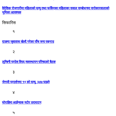
वैदेशिक रोजगारीमा महिलाको मृत्यु तथा फर्किएका महिलाका सवाल सम्बोधनमा सरोकारवालाको
भूमिका आवश्यक
सिफारिस
१
दाङमा जुवातास खेल्दै गरेका पाँच जना पक्राउ
२
लुम्बिनी प्रदेश विपद् व्यवस्थापन परिषद्को बैठक
३
जेनजी प्रदर्शनमा १९ को मृत्यु, ३४७ घाइते
४
घाेराहिमा आईप्याक स्टोर उदघाटन
५