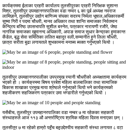
कार्यक्रममा ईलाका प्रहरी कार्यालय तुलसीपुरका प्रहरी निरिक्षक सुशान्त
मिश्र, तुलसीपुर उपमहानगरपालिका वडा नम्वर ६ का पूर्ब अध्यक्ष नवराज
लामिछाने, तुलसीपुर उद्योग बाणिज्य संघका सदस्य निर्मला भूषाल,अधिकारकर्मी
सुष्मा गिरी र पदमा चौधरी, मानव अधिकार तथा शान्ति समाजका निर्वतमान
केन्द्रिय बरिष्ठ उपसभापति सुशील बस्नेत, पत्रकार नारायणी रजौरे, जेष्ठ
नागरिक समाजका खुमानन्द अधिकारी, अपाङ समाज सुधार केन्द्रका हुमाकान्त
कँडेल, बृद्ध सेवा समितिका ललित बहादुर वली,सम्मानीत हुने लिला चौधरी,
छात्रा सरीता बुढा लगायतले शुभकामना मन्तब्य ब्यक्त गर्नुभएको थियो ।
तुलसीपुर उपमहानगरपालीका उपप्रमुख स्यानी चौधरीको अध्यक्षतामा कार्यक्रम
भएको हो । कार्यक्रममा बिषय प्रबेश महिला बालबालिका तथा सामाजिक
बिकास शाखाका प्रमुख माया श्रेष्ठले गर्नुभएको थियो भने कार्यक्रमको
शहजीकरण सहजिकरण पत्रकार उमा भण्डारीले गर्नुभएको थियो ।
यसैबीच, तुलसीपुर उपमहानरपालिका वडा नम्बर ७ मा रहेकका सहकारी
संस्थाहरुले आज ११३ औ अन्तर्राष्ट्रिय श्रमिक महिला दिवस मनाएका छन् ।
तुलसीतुर ७ मा रहेको हाम्रो पहुँच बहुउद्देश्यीय सहकारी संस्था लगायत ८ वटा