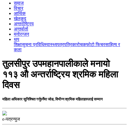
समाज
विचार
आर्थिक
खेलकुद
अन्तर्राष्ट्रिय
अन्तर्वार्ता
मनोरन्जन
थप
शिक्षा
सुचना प्रविधि
स्वास्थ्य
पत्रपत्रिका
रोचक
फोटो फिचर
साहित्य र
कला
तुलसीपुर उपमहानपालीकाले मनायो
११३ औ अन्तर्राष्ट्रिय श्रमिक महिला
दिवस
महिला अघिकार सुनिश्चित गर्नुपर्नेमा जोड, विभीन्न श्रमिक महिलाहरुलाई सम्मान
e-पत्रन्युज