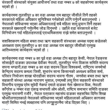
सरकारी संस्थाको संयुक्त आयोजना तथा वडा नम्बर ७ को सहकोगमा कार्यक्रम
भएको हो ।
कार्यक्रममा तुलसीपुर ७ का वडा अध्यक्ष राम बहादुर जीसीले तिनै तहको
सरकारले महिला अघिकार सुनिश्चित गर्नकोको लागि पर्नुपर्ने बताउनुभयो ।
नेपालको संविधानमा भएका अधिकारलाई सबै महिला सामु पुर्‍यान तिनै तहका
सरकाले खबरदारी गर्नुपर्नेमा जोड दिनुभयो । उहाँले वडा सरकारले बजेट
विनियोजन गर्दा महिलाहरुलाई प्राथमिकतामा राख्ने समेत बताउनुभयो ।
सशक्तिकरण महिला बचत तथा ऋण सहकारी संस्थाका अध्यक्ष पद्मा कडेलको
अध्यक्षता एवम् तुलसीपुर ७ का वडा अध्यक्ष राम बहादुर जीसीको प्रमुख
आतिथ्यतामा कार्यक्रम भएको हो ।
कार्यक्रममा वडा नम्बर ७ का पूर्व वडा अध्यक्ष टोप बहादुर केसी, नेपाल रेडक्रस
सोसाईटी दाङका उपाध्यक्ष देवीका नेपाली, तुलसीपुर नगर विकास समिति सदस्य
सपना भण्डारी,वडा नम्बर ७ का वडा सदस्य डिला विश्वकर्मा, राष्ट्रिय जनमोर्चा
केन्द्रिय सदस्य कमला जिसी, शुभारंभ साना किसानको अध्यक्ष्य कविता शर्मा,
परिवार नियोजन शाखा घोराहीका सदस्य भावना गौतम , जनसेवा बचत तथा ऋण
सहकारी संस्था अध्यक्ष नारायण भुसाल, एनएमबी लघु वित्त सहकारी संस्थाको
विभागीय प्रमुख प्रेम सुवेदी नेकपा एमाले दाङका नेता खेमराज विक, नेपाली
काँग्रेस ७ नम्बर वडा एकाइ सभापती ओम ओली, राष्टिय समाचार समिति दाङका
प्रमुख नारायणी रजौरे , नेपाल पत्रकार महासंघ दाङका सहसचिव दिप्ति शिखा
चौधरीलगाएतकाले नेपालको संविधानमा भएको महिलालाको अधिकार कागजमा
मात्रै सिमित नभई व्यबहारमा पनि लागुहुनुपर्नेमा जोड दिएका थिए ।