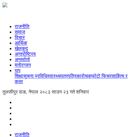
राजनीति
समाज
विचार
आर्थिक
खेलकुद
अन्तर्राष्ट्रिय
अन्तर्वार्ता
मनोरन्जन
थप
शिक्षा
सुचना प्रविधि
स्वास्थ्य
पत्रपत्रिका
रोचक
फोटो फिचर
साहित्य र
कला
तुलसीपुर दाङ, नेपाल
२०८३ साउन २३ गते शनिवार
राजनीति