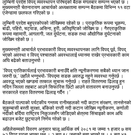
लुम्बिनी प्रदेश विपद् व्यवस्थापन परिषद्को बैठक मंगलबार सम्पन्न भएको छ ।
मुख्यमन्त्री चेतनारायण आचार्यको अध्यक्षतामा सम्पन्न बैठकमा विभिन्न ११ वटा
एजेन्डामा छलफल गरिएको छ ।
लुम्बिनी प्रदेश बहुप्रकोपको जोखिममा रहेको छ । प्राकृतिक रूपमा भूकम्प,
बाढी, पहिरो, चट्याङ, असिना, हुरी, अतिवृष्टिको जोखिम छ । गैरप्राकृतिक
रूपमा महामारी, आगलागी, जल दुर्घटना, सडक तथा औद्योगिक दुर्घटनाको
जोखिम रहेको छ ।
मुख्यमन्त्री आचार्यले प्रभावकारी विपद् व्यवस्थापनका लागि विपद् पूर्व, विपद्
भएको अवस्था र विपद् पश्चातको अवस्थालाई ध्यानमा राखेर प्रभावकारी काम
अघि बढेको बताउनुभयो ।
`विपद् प्रतिकार्यलाई प्रभावकारी बनाउँदै क्षति न्यूनीकरणमा सबैको ध्यान जान
जरुरी छ,´ उहाँले भन्नुभयो-`विपद्मा सडक अवरुद्ध नहुने व्यवस्था गर्नुपर्छ ।
अवरुद्ध भएको खण्डमा तत्काल सुचारू गर्नुपर्छ । राहत वितरणमा ढिलाइ हुन
नदिन जिल्ला तहबाट आउने सिफारिस छिटो आउने वातावरण बनाउनुपर्छ ।
सरकारले राहत वितरणमा ढिलाइ गर्दैन ।´
बैठकले पाल्पाको पर्यटकीय गन्तव्य रानीमहलको नदी कटान संरक्षण, तानसेनको
सुकुम्बासी बस्ती सुरक्षा, बाँकेको राप्ती नदी कटान जोखिम न्यूनीकरण, कर्णाली
नदीको बर्दिया राष्ट्रिय निकुञ्जसँग जोडिएको क्षेत्रमा सिंचाइको काम अघि
बढाउन बजेट छुट्याउने निर्णय गरेको छ ।
अहिलेसम्मको विवरण अनुसार चालू आर्थिक वर्ष २०८१ मा जम्मा १ हजार ७ सय
५२ विपद् घटना भएका छन् । २ सय ९८ जनाको मृत्यु भएको छ । ६ सय ४१