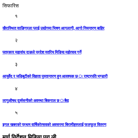
सिफारिस
१
खैरास्थित साङ्ग्रिला प्लाई उद्योगमा भिषण आगलागी, आगाे नियन्त्रण बाहिर
२
पत्रकार महासंघ दाङले प्रदेश स्तरिय मिडिया महोत्सव गर्ने
३
आयुर्वेद र जडिबुटीको विज्ञता पुस्तान्तरण हुन आवश्यक छ ः राष्ट्रपति भण्डारी
४
लागूऔषध दुर्व्यसनीको अवस्था बिकराल छ ःबैद्य
५
इगल खबरको प्रथम वार्षिकोत्सवको अवसरमा बिरामीहरुलाई फलफूल वितरण
मार्ग निर्देशन मिडिया प्रा.ली