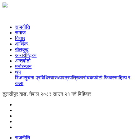
राजनीति
समाज
विचार
आर्थिक
खेलकुद
अन्तर्राष्ट्रिय
अन्तर्वार्ता
मनोरन्जन
थप
शिक्षा
सुचना प्रविधि
स्वास्थ्य
पत्रपत्रिका
रोचक
फोटो फिचर
साहित्य र
कला
तुलसीपुर दाङ, नेपाल
२०८३ साउन २१ गते बिहिवार
राजनीति