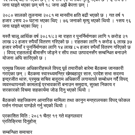
जना घाइते भएका छन् भने १८ जना अझै बेपत्ता छन् ।
२०८० सालको तुलनामा २०८१ मा मानवीय क्षति बढी भएको छ । गत वर्ष १
हजार २सय २० घटना भएका थिए । ७६ जनाको मृत्यु भएको थियो । १सय ९६
जना घाइते भएका थिए ।
यस्तै चालू आर्थिक वर्ष २०८१/८२ मा राहत र पुनर्निर्माणका लागि १ करोड २१
लाख २२ हजार रुपैयाँ वितरण गरिएको छ । राहतका लागि १ करोड ६ लाख ३७
हजार रुपैयाँ र पुनर्निर्माणका लागि १४ लाख ८५ हजार रुपैयाँ वितरण गरिएको छ
। विपद् राहतलाई बीमासँग जोड्ने र सीप तथा उत्पादनसँग सम्बन्धित बनाउने
योजना अघि सारिएको छ ।
प्रमुख जिल्ला अधिकारीहरूले विपद् पूर्व तयारीको बारेमा बैठकमा जानकारी
गराएका छन् । बैठकमा स्वास्थ्यमन्त्रि खेमबहादुर सारु, प्रदेश सभा सदस्य
इन्द्रजीत थारु, प्रमुख सचिव बावुराम अधिकारी लगायतले सम्बाेधन गर्दै विपद्
व्यवस्थापनकाे कामलाई प्रभावकारी बनाउन समुदाय, सुरक्षा निकाय र
सरकारकाे विचमा सहकार्यमा जाेड दिनु भएको थियाे ।
बैठककाे सहजिकरण आन्तरिक मामिला तथा कानुन मन्त्रालयका विपद् फाेकल
पर्सन गंगाधर पाण्डेले गर्नु भएको थियाे ।
प्रकाशित मिति : २०८१ चैत्र १९ गते मङ्गलवार
प्रतिक्रिया दिनुहोस्
सम्बन्धित समाचार