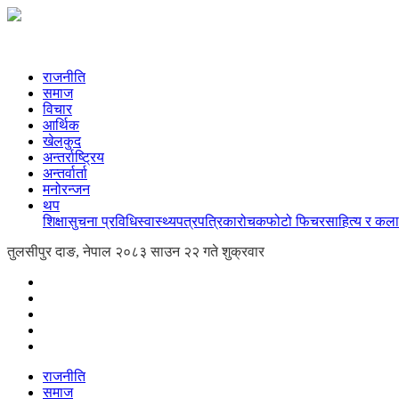
राजनीति
समाज
विचार
आर्थिक
खेलकुद
अन्तर्राष्ट्रिय
अन्तर्वार्ता
मनोरन्जन
थप
शिक्षा
सुचना प्रविधि
स्वास्थ्य
पत्रपत्रिका
रोचक
फोटो फिचर
साहित्य र कला
तुलसीपुर दाङ, नेपाल
२०८३ साउन २२ गते शुक्रवार
राजनीति
समाज