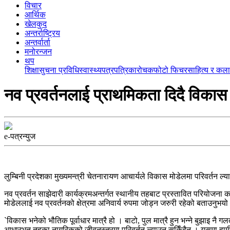
विचार
आर्थिक
खेलकुद
अन्तर्राष्ट्रिय
अन्तर्वार्ता
मनोरन्जन
थप
शिक्षा
सुचना प्रविधि
स्वास्थ्य
पत्रपत्रिका
रोचक
फोटो फिचर
साहित्य र कला
नव प्रवर्तनलाई प्राथमिकता दिदै विकास मो
e-पत्रन्युज
लुम्बिनी प्रदेशका मुख्यमन्त्री चेतनारायण आचार्यले विकास मोडेलमा परिवर्तन ल
नव प्रवर्तन साझेदारी कार्यक्रमअन्तर्गत स्थानीय तहबाट प्रस्तावित परियोजना कार्
मोडेललाई नव प्रवर्तनको क्षेत्रमा अनिवार्य रुपमा जोड्न जरुरी रहेको बताउनुभयो
`विकास भनेको भौतिक पूर्वाधार मात्रै हो । बाटो, पुल मात्रै हुन भन्ने बुझाइ न
आधारभूत तहका नागरिकको जीवनस्तरमा परिवर्तन ल्याउन सकिँदैन । यसमा हामी 