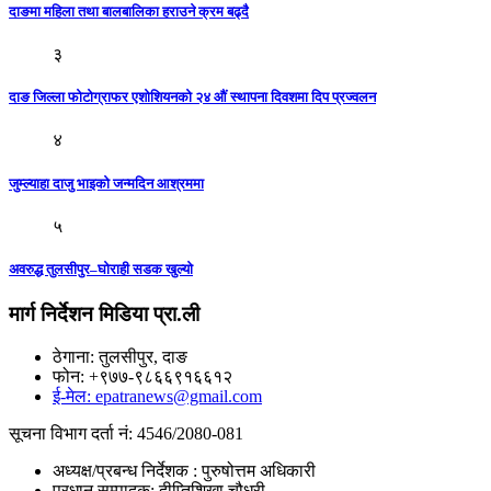
दाङमा महिला तथा बालबालिका हराउने क्रम बढ्दै
३
दाङ जिल्ला फोटोग्राफर एशोशियनको २४ औं स्थापना दिवशमा दिप प्रज्वलन
४
जुम्ल्याहा दाजु भाइको जन्मदिन आश्रममा
५
अवरुद्ध तुलसीपुर–घोराही सडक खुल्याे
मार्ग निर्देशन मिडिया प्रा.ली
ठेगाना: तुलसीपुर, दाङ
फोन: +९७७-९८६६९१६६१२
ई-मेल: epatranews@gmail.com
सूचना विभाग दर्ता नं: 4546/2080-081
अध्यक्ष/प्रबन्ध निर्देशक : पुरुषोत्तम अधिकारी
प्रधान सम्पादक: दीप्तिशिखा चौधरी