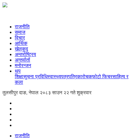
राजनीति
समाज
विचार
आर्थिक
खेलकुद
अन्तर्राष्ट्रिय
अन्तर्वार्ता
मनोरन्जन
थप
शिक्षा
सुचना प्रविधि
स्वास्थ्य
पत्रपत्रिका
रोचक
फोटो फिचर
साहित्य र
कला
तुलसीपुर दाङ, नेपाल
२०८३ साउन २२ गते शुक्रवार
राजनीति