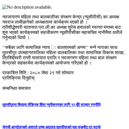
नवजागारण महिला तथा बालबालीका संरक्षण केन्द्र (न्युसीपीसी) का अध्यक्ष
नवराज लामीछानेको अध्यक्षतामा कार्यक्रम भएको हो ।
त्रीशीद्धेश्वरी यातायात प्रा.ली.का अध्यक्ष शुरेस हमालको स्वागत मन्तब्य बाट
शुरु भएको कार्यक्रमको सहजीकरण न्यूसीपीसीका महासचिव नानीमैया वलीले
गर्नुभएको थियो ।
‘‘सबैका लागि सामाजिक न्याय ः बालश्रमको अन्त्य’’ भन्ने नाराका साथ
तुलसीपुर उपमहागरपालिका महिला बालबालिका तथा सामाजिक विकास शाखा,
त्रिशिद्देश्वरी राप्ती यातायात प्रालि र नवजागरण महिला तथा बाल संरक्षण
केन्द्रको सहकार्यमा कार्यक्रमको आयोजना गरिएको हो ।
प्रकाशित मिति : २०८० जेष्ठ २९ गते सोमवार
प्रतिक्रिया दिनुहोस्
सम्बन्धित समाचार
तुलसीपुरमा विपद्मा लैङ्गिक हिंसा न्यूनीकरणका लागि १२ बुँदे सञ्चार रणनीति
जेनजी आन्दोलनको असरले उच्च अदालत तुलसीपुरको मुद्दा फछ्र्यौट दर घट्यो