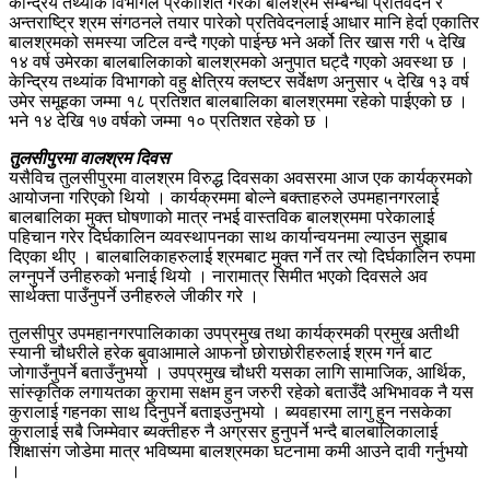
केन्द्रिय तथ्यांक विभागले प्रकाशित गरेको बालश्रम सम्बन्धी प्रतिवेदन र
अन्तराष्ट्रि श्रम संगठनले तयार पारेको प्रतिवेदनलाई आधार मानि हेर्दा एकातिर
बालश्रमको समस्या जटिल वन्दै गएको पाईन्छ भने अर्को तिर खास गरी ५ देखि
१४ वर्ष उमेरका बालबालिकाको बालश्रमको अनुपात घट्दै गएको अवस्था छ ।
केन्द्रिय तथ्यांक विभागको वहु क्षेत्रिय क्लष्टर सर्वेक्षण अनुसार ५ देखि १३ वर्ष
उमेर समूहका जम्मा १८ प्रतिशत बालबालिका बालश्रममा रहेको पाईएको छ ।
भने १४ देखि १७ वर्षको जम्मा १० प्रतिशत रहेको छ ।
तुलसीपुरमा वालश्रम दिवस
यसैविच तुलसीपुरमा वालश्रम विरुद्ध दिवसका अवसरमा आज एक कार्यक्रमको
आयोजना गरिएको थियो । कार्यक्रममा बोल्ने बक्ताहरुले उपमहानगरलाई
बालबालिका मुक्त घोषणाको मात्र नभई वास्तविक बालश्रममा परेकालाई
पहिचान गरेर दिर्घकालिन व्यवस्थापनका साथ कार्यान्वयनमा ल्याउन सुझाब
दिएका थीए । बालबालिकाहरुलाई श्रमबाट मुक्त गर्ने तर त्यो दिर्घकालिन रुपमा
लग्नुपर्ने उनीहरुको भनाई थियो । नारामात्र सिमीत भएको दिवसले अव
सार्थक्ता पाउँनुपर्ने उनीहरुले जीकीर गरे ।
तुलसीपुर उपमहानगरपालिकाका उपप्रमुख तथा कार्यक्रमकी प्रमुख अतीथी
स्यानी चौधरीले हरेक बुवाआमाले आफनो छोराछोरीहरुलाई श्रम गर्न बाट
जोगाउँनुपर्ने बताउँनुभयो । उपप्रमुख चौधरी यसका लागि सामाजिक, आर्थिक,
सांस्कृतिक लगायतका कुरामा सक्षम हुन जरुरी रहेको बताउँदै अभिभावक नै यस
कुरालाई गहनका साथ दिनुपर्ने बताइउनुभयो । ब्यवहारमा लागु हुन नसकेका
कुरालाई सबै जिम्मेवार ब्यक्तीहरु नै अग्रसर हुनुपर्ने भन्दै बालबालिकालाई
शिक्षासंग जोडेमा मात्र भविष्यमा बालश्रमका घटनामा कमी आउने दावी गर्नुभयो
।