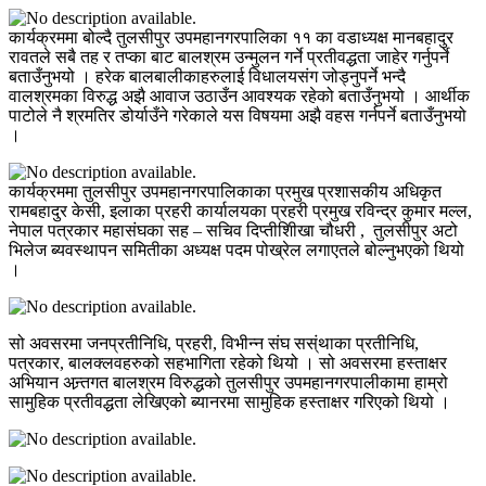
कार्यक्रममा बोल्दै तुलसीपुर उपमहानगरपालिका ११ का वडाध्यक्ष मानबहादुर
रावतले सबै तह र तप्का बाट बालश्रम उन्मुलन गर्ने प्रतीवद्धता जाहेर गर्नुपर्ने
बताउँनुभयो । हरेक बालबालीकाहरुलाई विधालयसंग जोड्नुपर्ने भन्दै
वालश्रमका विरुद्ध अझै आवाज उठाउँन आवश्यक रहेको बताउँनुभयो । आर्थीक
पाटोले नै श्रमतिर डोर्याउँने गरेकाले यस विषयमा अझै वहस गर्नपर्ने बताउँनुभयो
।
कार्यक्रममा तुलसीपुर उपमहानगरपालिकाका प्रमुख प्रशासकीय अधिकृत
रामबहादुर केसी, इलाका प्रहरी कार्यालयका प्रहरी प्रमुख रविन्द्र कुमार मल्ल,
नेपाल पत्रकार महासंघका सह – सचिव दिप्तीशिीखा चौधरी , तुलसीपुर अटो
भिलेज ब्यवस्थापन समितीका अध्यक्ष पदम पोख्रेल लगाएतले बोल्नुभएको थियो
।
सो अवसरमा जनप्रतीनिधि, प्रहरी, विभीन्न संघ सस्ंथाका प्रतीनिधि,
पत्रकार, बालक्लवहरुको सहभागिता रहेको थियो । सो अवसरमा हस्ताक्षर
अभियान अन्र्तगत बालश्रम विरुद्धको तुलसीपुर उपमहानगरपालीकामा हाम्रो
सामुहिक प्रतीवद्धता लेखिएको ब्यानरमा सामुहिक हस्ताक्षर गरिएको थियो ।