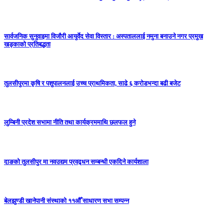
सार्वजनिक सुनुवाइमा विजाैरी आयुर्वेद सेवा विस्तार : अस्पताललाई नमुना बनाउने नगर प्रमुख
खड्काकाे प्रतिबद्धता
तुलसीपुरमा कृषि र पशुपालनलाई उच्च प्राथमिकता, साढे ६ करोडभन्दा बढी बजेट
लुम्बिनी प्रदेश सभामा नीति तथा कार्यक्रममाथि छलफल हुने
दाङको तुलसीपुर मा नवउद्यम प्रवद्र्धन सम्बन्धी एकदिने कार्यशाला
बेलझुण्डी खानेपानी संस्थाको ११औँ साधारण सभा सम्पन्न