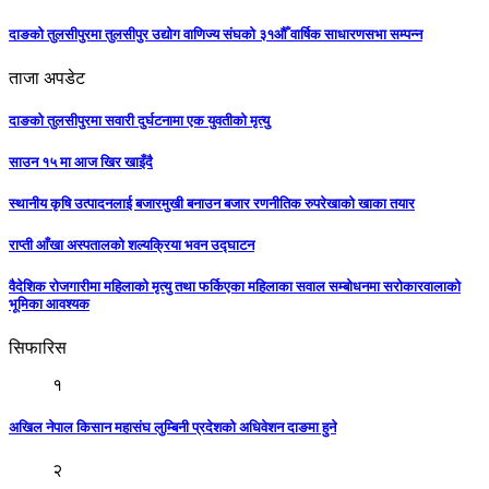
दाङको तुलसीपुरमा तुलसीपुर उद्योग वाणिज्य संघको ३१औँ वार्षिक साधारणसभा सम्पन्न
ताजा अपडेट
दाङको तुलसीपुरमा सवारी दुर्घटनामा एक युवतीको मृत्यु
साउन १५ मा आज खिर खाइँदै
स्थानीय कृषि उत्पादनलाई बजारमुखी बनाउन बजार रणनीतिक रुपरेखाको खाका तयार
राप्ती आँखा अस्पतालको शल्यक्रिया भवन उद्घाटन
वैदेशिक रोजगारीमा महिलाको मृत्यु तथा फर्किएका महिलाका सवाल सम्बोधनमा सरोकारवालाको
भूमिका आवश्यक
सिफारिस
१
अखिल नेपाल किसान महासंघ लुम्बिनी प्रदेशको अधिवेशन दाङमा हुने
२