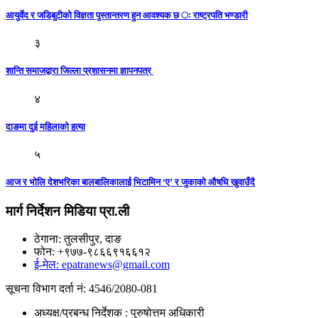
आयुर्वेद र जडिबुटीको विज्ञता पुस्तान्तरण हुन आवश्यक छ ः राष्ट्रपति भण्डारी
३
शान्ति समाजद्वारा जिल्ला प्रशासनमा ज्ञापनपत्र
४
दाङमा दुई महिलाको हत्या
५
आज र भोलि देशभरिका बालबालिकालाई भिटामिन ‘ए’ र जुकाको औषधि खुवाउँदै
मार्ग निर्देशन मिडिया प्रा.ली
ठेगाना: तुलसीपुर, दाङ
फोन: +९७७-९८६६९१६६१२
ई-मेल: epatranews@gmail.com
सूचना विभाग दर्ता नं: 4546/2080-081
अध्यक्ष/प्रबन्ध निर्देशक : पुरुषोत्तम अधिकारी