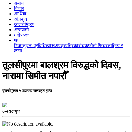
समाज
विचार
आर्थिक
खेलकुद
अन्तर्राष्ट्रिय
अन्तर्वार्ता
मनोरन्जन
थप
शिक्षा
सुचना प्रविधि
स्वास्थ्य
पत्रपत्रिका
रोचक
फोटो फिचर
साहित्य र
कला
तुलसीपुरमा बालश्रम विरुद्धको दिवस,
नारामा सिमीत नपारौँ
तुलसीपुरका ५ वटा वडा बालश्रम मुक्त
e-पत्रन्युज