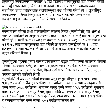
तुलसीपुर उपमहानगरपालिकाले ५ वटा वडालाई बालश्रमुक्त वडा घोषणा गरेको
छ । यूनिसेफ नेपाल, विभिन्न वडा कार्यालय र अन्य सरोकारवालाहरुको
सहयोगमा उक्त वडाहरुलाई बालश्रममुक्त वडा घोषणा गरेको हो । तुलसीपुर
उपमहानगरपालिका भित्र वडा नं.१, २ ६, १८ र १६ गरि जम्मा ५ वटा
वडाहरुलाई बालश्रम मुक्त गर्ने कार्य सम्पन्न गरेको छ ।
नवजागारण महिला तथा बालबालीका संरक्षण केन्द्र (न्युसीपीसी) का अध्यक्ष
नवराज लामीछानेका अनुशार २०७६÷०७७ मा वडा न. ६ लाई बालश्रममुक्त वडा
गरेको हो । यस्तै २०७८÷०७९ मा वडा न. १ र २ , २०७९÷ ०८० मा वडा न.
१६ र १८ लाई बालश्रममुक्त वडा गरेको तथ्यांकमा जनाईएको छ । ५ वटा
वडाहरुमा बालक १८ र बालीका २० गरि जम्म ३८ जना बालबालीकाहरुलाई
उद्धार गरिएको थियो ।
तुलसीपुरमा श्रममा परेका बालबालीकाहरुको उद्धार गर्ने क्रममा यातायात सेवामा
, निर्माण व्यवसाय, घरेलु कामदार, पशु बधशालामा , ग्यारेज, होटेल व्यवसाय,
व्यापार व्यवसाय, ट्याक्टर सेवा, ग्रिल उद्योग, फर्निचर व्यवसाय, गिट्टी कुट्ने
काममा लागेको पाईएको थियो ।
न्यु सीपीसीले अध्ययन गरेको तथ्यांक अनुशार तुलसीपुरमा कूल जनसंख्या
१,७९,७५५ को करीब ३५ प्रतिशत बालबालिका छन् । जसमा आमाबुवा संगै
वस्ने जम्मा ७१.८ प्रतिशत, आमासंग मात्र वस्ने जम्मा २२.६ प्रतिशत, बुवासंग
मात्र बस्ने जम्मा १.०९ प्रतिशत, बुवा र अर्कि आमासंग जम्मा ०.४ प्रतिशत,
आमा र अर्को बुवा संग बस्ने ०.१ प्रतिशत, अन्य आफन्तसंग जम्मा ३.५ प्रतिशत
र रोजगारदातासंग बस्ने जम्मा ०.०१ प्रतिशत रहेका छन् ।