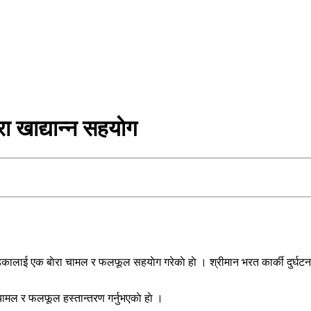
रा खाद्यान्न सहयाेग
्कालाई एक बाेरा चामल र फलफूल सहयाेग गरेकाे हाे । श्रीमान भरत कार्की दुर्घ
ामल र फलफूल हस्तान्तरण गर्नुभएकाे हाे ।