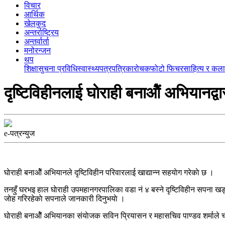
विचार
आर्थिक
खेलकुद
अन्तर्राष्ट्रिय
अन्तर्वार्ता
मनोरन्जन
थप
शिक्षा
सुचना प्रविधि
स्वास्थ्य
पत्रपत्रिका
रोचक
फोटो फिचर
साहित्य र कला
दृष्टिविहीनलाई घाेराही बनाओैं अभियानद्वा
e-पत्रन्युज
घाेराही बनाओैं अभियानले दृष्टिविहीन परिवारलाई खाद्यान्न सहयाेग गरेकाे छ ।
तनहुँ घरभइ हाल घाेराही उपमहानगरपालिका वडा नं ४ बस्ने दृष्टिविहीन सपना खड
जाेह गरिरहेकाे सपनाले जानकारी दिनुभयाे ।
घाेराही बनाओैं अभियानका संयाेजक सविन प्रियासन र महासचिव पाण्डव शर्माले च