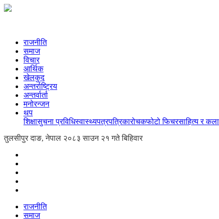
राजनीति
समाज
विचार
आर्थिक
खेलकुद
अन्तर्राष्ट्रिय
अन्तर्वार्ता
मनोरन्जन
थप
शिक्षा
सुचना प्रविधि
स्वास्थ्य
पत्रपत्रिका
रोचक
फोटो फिचर
साहित्य र कला
तुलसीपुर दाङ, नेपाल
२०८३ साउन २१ गते बिहिवार
राजनीति
समाज