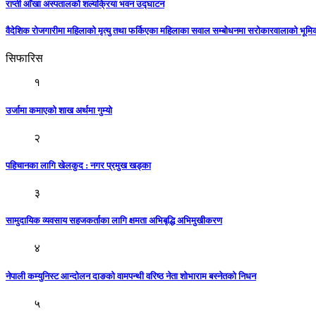
राप्ती आँखा अस्पतालको शल्यक्रिया भवन उद्घाटन
वैदेशिक रोजगारीमा महिलाको मृत्यु तथा फर्किएका महिलाका सवाल सम्बोधनमा सरोकारवालाको भूम
सिफारिस
१
उर्जामा कमाएको शाख अर्थमा गुम्यो
२
पहिचानका लागि खेलकुद : नगर प्रमुख खड्का
३
सामुदायिक व्यवसाय सहजकर्ताका लागि क्षमता अभिबृद्धि अभिमुखीकरण
४
नेपाली कम्युनिस्ट आन्दोलन दाङको वामपन्थी वरिष्ठ नेता शोभाराम बस्नेतको निधन
५