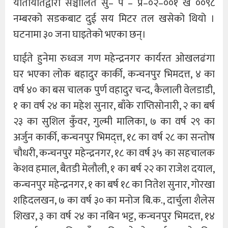
यातायातद्वारा सञ्चालित सु– प – प्र–०२–००१ ख ००९८
नम्बरको सडकबाट दुई सय मिटर तल खसेको थियो ।
घटनामा ३० जना घाइतेको भएका छन्।
घाईते हुनेमा रुध्वज गण महेन्द्रनगर कार्यरत ओखलढंगा
घर भएका लोक बहादुर कार्की, कन्चनपुर भिमदत्त, ४ का
वर्ष ४० का बस चालक पुर्ण वहादुर चन्द, कैलाली वेलडाडी,
१ का वर्ष २४ का महेश सुनार, बाँके राप्तिसोनारी, २ का बर्ष
२३ का सुशिल कुँवर, गुल्मी मालिका, ७ का वर्ष २९ का
अर्जुन कार्की, कन्चनपुर भिमद्त्त, १८ का वर्ष २८ का सन्तोष
चौधरी, कन्चनपुर महेन्द्रनगर, १८ का वर्ष ३५ का सहचालक
केशव हमाल, बैतडी मेलौली, १ का बर्ष २२ का राजेश दयाल,
कन्चनपुर महेन्द्रनगर, १ का बर्ष १८ का नितेश सुनार, गोरखा
शहिदलखन, ७ का वर्ष ३० का मनोज बि.क., दार्चुला शैलेस
शिखर, ३ का वर्ष २४ का नबिन भट्ट, कन्चनपुर भिमदत्त, १४