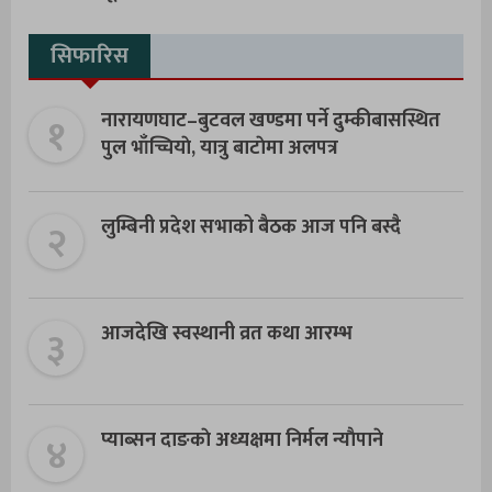
सिफारिस
१
नारायणघाट–बुटवल खण्डमा पर्ने दुम्कीबासस्थित
पुल भाँच्चियाे, यात्रु बाटाेमा अलपत्र
२
लुम्बिनी प्रदेश सभाको बैठक आज पनि बस्दै
३
आजदेखि स्वस्थानी व्रत कथा आरम्भ
४
प्याब्सन दाङकाे अध्यक्षमा निर्मल न्याैपाने