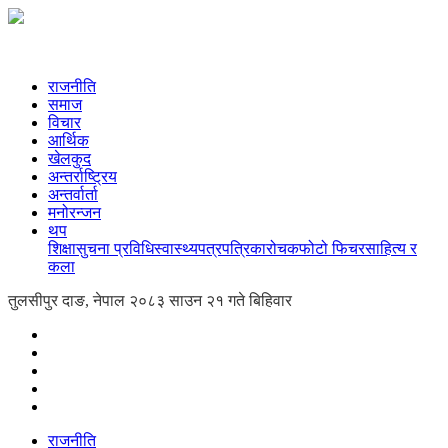
राजनीति
समाज
विचार
आर्थिक
खेलकुद
अन्तर्राष्ट्रिय
अन्तर्वार्ता
मनोरन्जन
थप
शिक्षा
सुचना प्रविधि
स्वास्थ्य
पत्रपत्रिका
रोचक
फोटो फिचर
साहित्य र
कला
तुलसीपुर दाङ, नेपाल
२०८३ साउन २१ गते बिहिवार
राजनीति