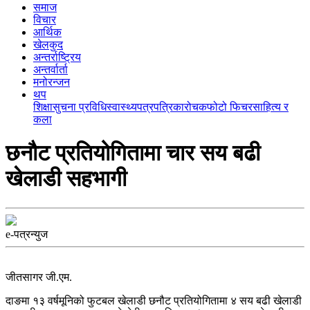
समाज
विचार
आर्थिक
खेलकुद
अन्तर्राष्ट्रिय
अन्तर्वार्ता
मनोरन्जन
थप
शिक्षा
सुचना प्रविधि
स्वास्थ्य
पत्रपत्रिका
रोचक
फोटो फिचर
साहित्य र
कला
छनौट प्रतियोगितामा चार सय बढी
खेलाडी सहभागी
e-पत्रन्युज
जीतसागर जी.एम.
दाङमा १३ वर्षमूनिको फुटबल खेलाडी छनौट प्रतियोगितामा ४ सय बढी खेलाडी