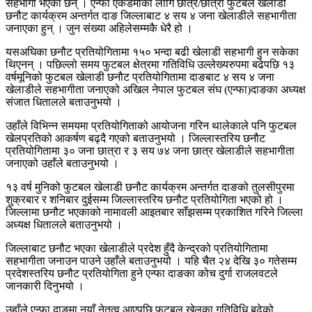
सहभागी भएका छन् । एन्फा एकेडेमीका लागि छात्र/छात्रा फुटबल खेलाडी
छनौट कार्यक्रम अन्तर्गत दाङ जिल्लाबाट ४ सय ४ जना खेलाडीले सहभागीता
जनाएका हुन् । जुन संख्या अहिलेसम्मकै धेरै हो ।
यसअघिका छनौट प्रतियोगितामा १५० भन्दा बढी खेलाडी सहभागी हुन सकेका
थिएनन् । पछिल्लो समय फुटबल क्षेत्रमा गतिविधि उल्लेख्यरुपमा बढेपछि १३
वर्षमूनिको फुटबल खेलाडी छनौट प्रतियोगितामा दाङबाट ४ सय ४ जना
खेलाडीले सहभागीता जनाएको अखिल नेपाल फुटबल संघ (एन्फा)दाङका अध्यक्ष
संजात धितालले बताउनुभयो ।
उहाँले विभिन्न समयमा प्रतियोगिताको आयोजना गरिन थालेकाले पनि फुटबल
खेलप्रतिको आकर्षण बढ्दै गएको बताउनुभयो । जिल्लास्तरिय छनौट
प्रतियोगितामा ३० जना छात्रा र ३ सय ७४ जना छात्र खेलाडीले सहभागीता
जनाएको उहाँले बताउनुभयो ।
१३ वर्ष मुनिको फुटबल खेलाडी छनौट कार्यक्रम अन्तर्गत दाङको तुलसीपुरमा
शुक्रबार र शनिबार दुईसम्म जिल्लास्तरिय छनौट प्रतियोगिता भएको हो ।
जिल्लामा छनौट भएकाको नामावली आइतबार साँझसम्म प्रकाशित गरिने जिल्ला
अध्यक्ष धितालले बताउनुभयो ।
जिल्लाबाट छनौट भएका खेलाडीले प्रदेश हुँदै केन्द्रको प्रतियोगितामा
सहभागीता जनाउन पाउने उहाँले बताउनुभयो । यहि चैत २४ देखि ३० गतेसम्म
प्रदेशस्तरिय छनौट प्रतियोगिता हुने एन्फा दाङका कोच दुर्गा राजलवटले
जानकारी दिनुभयो ।
उहाँले एन्फा दाङमा नयाँ नेतृत्व आएपछि फुटबल खेलका गतिविधि बढेको