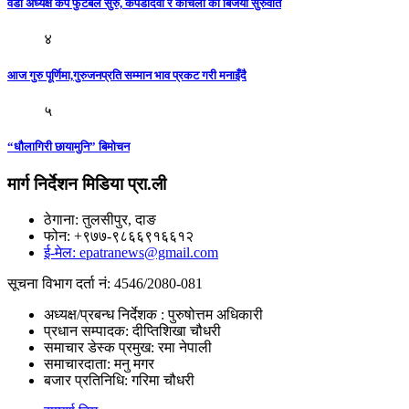
वडा अध्यक्ष कप फुटबल सुरु, कपडादेवी र कचिली को बिजयी सुरुवात
४
आज गुरु पूर्णिमा,गुरुजनप्रति सम्मान भाव प्रकट गरी मनाइँदै
५
“धौलागिरी छायामुनि” बिमोचन
मार्ग निर्देशन मिडिया प्रा.ली
ठेगाना: तुलसीपुर, दाङ
फोन: +९७७-९८६६९१६६१२
ई-मेल: epatranews@gmail.com
सूचना विभाग दर्ता नं: 4546/2080-081
अध्यक्ष/प्रबन्ध निर्देशक : पुरुषोत्तम अधिकारी
प्रधान सम्पादक: दीप्तिशिखा चौधरी
समाचार डेस्क प्रमुख: रमा नेपाली
समाचारदाता: मनु मगर
बजार प्रतिनिधि: गरिमा चौधरी