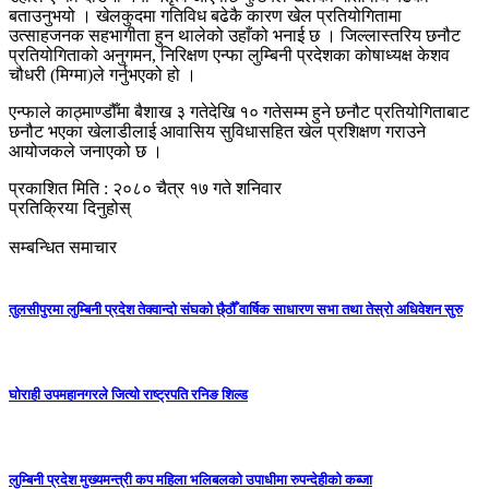
बताउनुभयो । खेलकुदमा गतिविध बढेकै कारण खेल प्रतियोगितामा
उत्साहजनक सहभागीता हुन थालेको उहाँको भनाई छ । जिल्लास्तरिय छनौट
प्रतियोगिताको अनुगमन, निरिक्षण एन्फा लुम्बिनी प्रदेशका कोषाध्यक्ष केशव
चौधरी (मिग्मा)ले गर्नुभएको हो ।
एन्फाले काठ्माण्डौँमा बैशाख ३ गतेदेखि १० गतेसम्म हुने छनौट प्रतियोगिताबाट
छनौट भएका खेलाडीलाई आवासिय सुविधासहित खेल प्रशिक्षण गराउने
आयोजकले जनाएको छ ।
प्रकाशित मिति : २०८० चैत्र १७ गते शनिवार
प्रतिक्रिया दिनुहोस्
सम्बन्धित समाचार
तुलसीपुरमा लुम्बिनी प्रदेश तेक्वान्दो संघको छै्ठौँ वार्षिक साधारण सभा तथा तेस्रो अधिवेशन सुरु
घोराही उपमहानगरले जित्यो राष्ट्रपति रनिङ शिल्ड
लुम्बिनी प्रदेश मुख्यमन्त्री कप महिला भलिबलकाे उपाधीमा रुपन्देहीकाे कब्जा