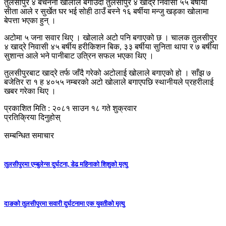
तुलसीपुर ४ बेचननी खोलाले बगाउँदा तुलसीपुर ४ खाद्रे निवासी ५५ बर्षीया
सीता आले र सुर्खेत घर भई सोही ठाउँ बस्ने १६ बर्षीया मन्जु खड्का खोलामा
बेपत्ता भएका हुन् ।
अटोमा ५ जना सवार थिए । खोलाले अटो पनि बगाएको छ । चालक तुलसीपुर
४ खाद्रे निवासी ४५ बर्षीय हरीकिशन बिक, ३३ बर्षीया सुनिता थापा र ७ बर्षीया
सुशान्त आले भने पानीबाट उत्रिन सफल भएका थिए ।
तुलसीपुरबाट खाद्रे तर्फ जाँदै गरेको अटोलाई खोलाले बगाएको हो । साँझ ७
बजेतिर रा १ ह ४०५५ नम्बरको अटो खोलाले बगाएपछि स्थानीयले प्रहरीलाई
खबर गरेका थिए ।
प्रकाशित मिति : २०८१ साउन १८ गते शुक्रवार
प्रतिक्रिया दिनुहोस्
सम्बन्धित समाचार
तुलसीपुरमा एम्बुलेन्स दुर्घटना, डेढ महिनाको शिशुको मृत्यु
दाङको तुलसीपुरमा सवारी दुर्घटनामा एक युवतीको मृत्यु