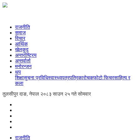
राजनीति
समाज
विचार
आर्थिक
खेलकुद
अन्तर्राष्ट्रिय
अन्तर्वार्ता
मनोरन्जन
थप
शिक्षा
सुचना प्रविधि
स्वास्थ्य
पत्रपत्रिका
रोचक
फोटो फिचर
साहित्य र
कला
तुलसीपुर दाङ, नेपाल
२०८३ साउन २५ गते सोमवार
राजनीति