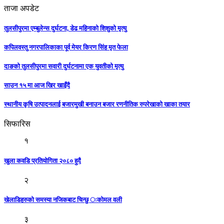
ताजा अपडेट
तुलसीपुरमा एम्बुलेन्स दुर्घटना, डेढ महिनाको शिशुको मृत्यु
कपिलवस्तु नगरपालिकाका पूर्व मेयर किरण सिंह मृत फेला
दाङको तुलसीपुरमा सवारी दुर्घटनामा एक युवतीको मृत्यु
साउन १५ मा आज खिर खाइँदै
स्थानीय कृषि उत्पादनलाई बजारमुखी बनाउन बजार रणनीतिक रुपरेखाको खाका तयार
सिफारिस
१
खुला कवडि प्रतियोगिता २०८० हुदै
२
खेलाडिहरुको समस्या नजिकबाट चिन्छु ःकोमल वली
३