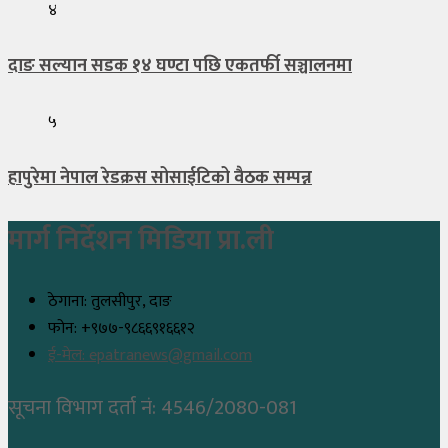
४
दाङ सल्यान सडक १४ घण्टा पछि एकतर्फी सञ्चालनमा
५
हापुरेमा नेपाल रेडक्रस सोसाईटिको वैठक सम्पन्न
मार्ग निर्देशन मिडिया प्रा.ली
ठेगाना: तुलसीपुर, दाङ
फोन: +९७७-९८६६९१६६१२
ई-मेल: epatranews@gmail.com
सूचना विभाग दर्ता नं: 4546/2080-081