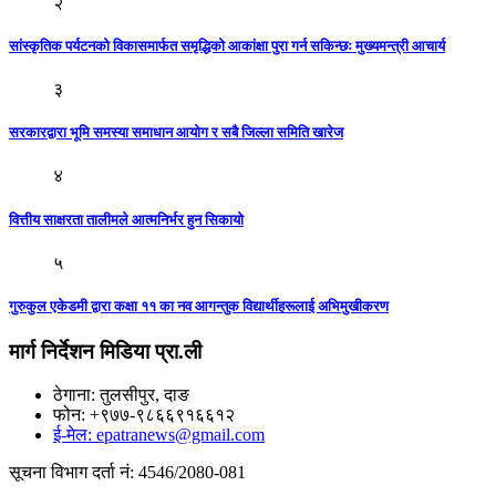
२
सांस्कृतिक पर्यटनको विकासमार्फत समृद्धिको आकांक्षा पुरा गर्न सकिन्छः मुख्यमन्त्री आचार्य
३
सरकारद्वारा भूमि समस्या समाधान आयोग र सबै जिल्ला समिति खारेज
४
वित्तीय साक्षरता तालीमले आत्मनिर्भर हुन सिकायो
५
गुरुकुल एकेडमी द्वारा कक्षा ११ का नव आगन्तुक विद्यार्थीहरूलाई अभिमुखीकरण
मार्ग निर्देशन मिडिया प्रा.ली
ठेगाना: तुलसीपुर, दाङ
फोन: +९७७-९८६६९१६६१२
ई-मेल: epatranews@gmail.com
सूचना विभाग दर्ता नं: 4546/2080-081