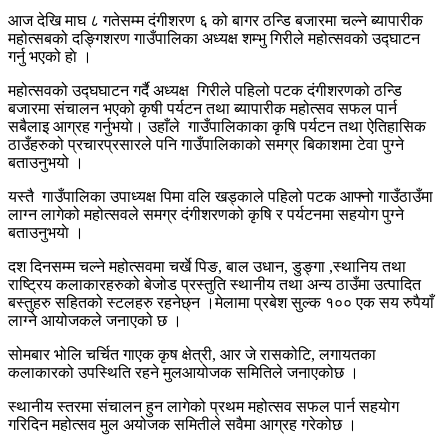
आज देखि माघ ८ गतेसम्म दंगीशरण ६ को बागर ठन्डि बजारमा चल्ने ब्यापारीक
महोत्सबको दङ्गिशरण गाउँपालिका अध्यक्ष शम्भु गिरीले महोत्सवको उद्घाटन
गर्नु भएको हाे ।
महोत्सवको उद्घघाटन गर्दै अध्यक्ष गिरीले पहिलो पटक दंगीशरणको ठन्डि
बजारमा संचालन भएको कृषी पर्यटन तथा ब्यापारीक महोत्सव सफल पार्न
सबैलाइ आग्रह गर्नुभयाे। उहाँले गाउँपालिकाका कृषि पर्यटन तथा ऐतिहासिक
ठाउँहरुको प्रचारप्रसारले पनि गाउँपालिकाको समग्र बिकाशमा टेवा पुग्ने
बताउनुभयो ।
यस्तै गाउँपालिका उपाध्यक्ष पिमा वलि खड्काले पहिलो पटक आफ्नो गाउँठाउँमा
लाग्न लागेको महोत्सवले समग्र दंगीशरणको कृषि र पर्यटनमा सहयोग पुग्ने
बताउनुभयाे ।
दश दिनसम्म चल्ने महोत्सवमा चर्खे पिङ, बाल उधान, डुङ्गा ,स्थानिय तथा
राष्ट्रिय कलाकारहरुको बेजोड प्रस्तुति स्थानीय तथा अन्य ठाउँमा उत्पादित
बस्तुहरु सहितको स्टलहरु रहनेछ्न ।मेलामा प्रबेश सुल्क १०० एक सय रुपैयाँ
लाग्ने आयोजकले जनाएको छ ।
सोमबार भोलि चर्चित गाएक कृष क्षेत्री, आर जे रासकोटि, लगायतका
कलाकारको उपस्थिति रहने मुलआयोजक समितिले जनाएकोछ ।
स्थानीय स्तरमा संचालन हुन लागेको प्रथम महोत्सव सफल पार्न सहयाेग
गरिदिन महोत्सव मुल अयोजक समितीले सवैमा आग्रह गरेकोछ ।