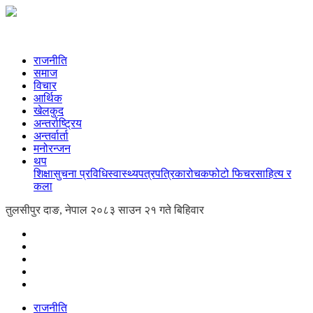
राजनीति
समाज
विचार
आर्थिक
खेलकुद
अन्तर्राष्ट्रिय
अन्तर्वार्ता
मनोरन्जन
थप
शिक्षा
सुचना प्रविधि
स्वास्थ्य
पत्रपत्रिका
रोचक
फोटो फिचर
साहित्य र
कला
तुलसीपुर दाङ, नेपाल
२०८३ साउन २१ गते बिहिवार
राजनीति